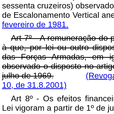
sessenta cruzeiros) observado
de Escalonamento Vertical an
fevereiro de 1981.
Art 7º - A remuneração do po
à que, por lei ou outro dispos
das Forças Armadas, em ig
observado o disposto no artig
julho de 1969.
(Revoga
10, de 31.8.2001)
Art 8º - Os efeitos financ
Lei vigoram a partir de 1º de j