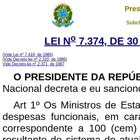
Pres
Subch
o
LEI N
7.374, DE 3
(Vide Lei nº 7.419, de 1985)
(
Vide Decreto-lei nº 2.310, de 1986
)
Vide Decreto-lei nº 2.371, de 1987
O PRESIDENTE DA REPÚ
Nacional decreta e eu sanciono
Art 1º Os Ministros de Est
despesas funcionais, em cará
correspondente a 100 (cem) 
resultante do sistema de atua