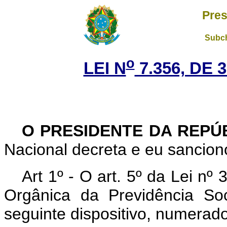
Pres
Subch
o
LEI N
7.356, DE 
O PRESIDENTE DA REPÚ
Nacional decreta e eu sanciono
Art 1º - O art. 5º da Lei nº
Orgânica da Previdência Soc
seguinte dispositivo, numerad