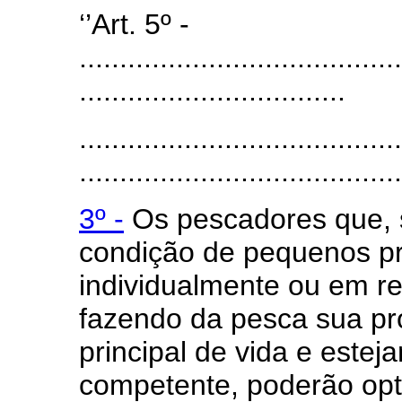
‘’Art. 5º -
........................................
.................................
........................................
........................................
3º -
Os pescadores que, 
condição de pequenos pr
individualmente ou em re
fazendo da pesca sua pro
principal de vida e estej
competente, poderão opta