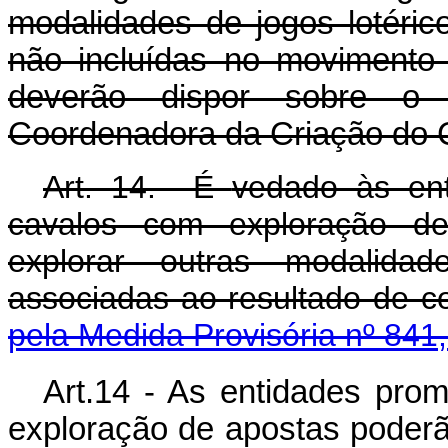
modalidades de jogos lotéric
não incluídas no movimento
deverão dispor sobre o 
Coordenadora da Criação do 
Art. 14. É
vedado à
s en
cavalos com exploração de
explorar outras modalida
associadas ao resultado de 
pela Medida Provisória nº 841
Art.14 - As entidades pro
exploração de apostas poderão