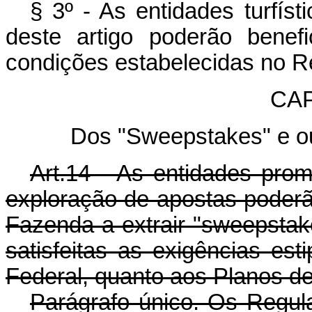
§ 3º - As entidades turfís
deste artigo poderão benefi
condições estabelecidas no R
CAP
Dos "Sweepstakes" e ou
Art.14 - As entidades pro
exploração de apostas poderão
Fazenda a extrair "sweepstake
satisfeitas as exigências est
Federal, quanto aos Planos de
Parágrafo único. Os Regul