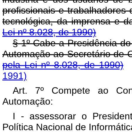
profissionais e trabalhadores 
tecnológica, da imprensa e da
Lei nº 8.028, de 1990)
§ 1º Cabe a Presidência do
Automação ao Secretário de C
pela Lei nº 8.028, de 1990)
1991)
Art. 7º Compete ao Cons
Automação:
I - assessorar o Preside
Política Nacional de Informátic