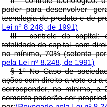
II - controle tecnológico: 
poder para desenvolver, gerar
tecnologia de produto e de p
Lei nº 8.248, de 1991)
III - controle de capital:
totalidade do capital, com dire
no mínimo, 70% (setenta por 
pela Lei nº 8.248, de 1991)
§ 1º No Caso de sociedad
ações com direito a voto ou a
corresponder, no mínimo, a 2/
somente poderão ser proprieda
por:
(Revogado pela Lei nº 8.2