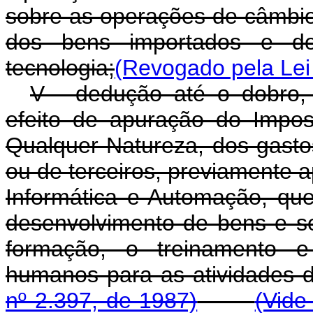
sobre as operações de câmbi
dos bens importados e dos
tecnologia;
(Revogado pela Lei
V - dedução até o dobro,
efeito de apuração do Impo
Qualquer Natureza, dos gasto
ou de terceiros, previamente 
Informática e Automação, qu
desenvolvimento de bens e se
formação, o treinamento e
humanos para as atividade
nº 2.397, de 1987)
(Vide