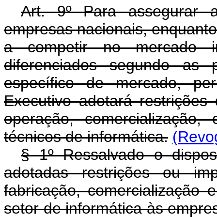
Art. 9º Para assegurar 
empresas nacionais, enquanto
a competir no mercado inte
diferenciados segundo as 
específico de mercado, per
Executivo adotará restrições 
operação, comercialização,
técnicos de informática.
(Revog
§ 1º Ressalvado o dispos
adotadas restrições ou imp
fabricação, comercialização 
setor de informática às empres