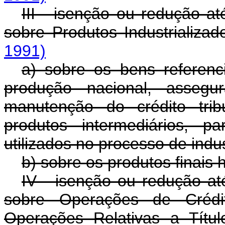
III - isenção ou redução at
sobre Produtos Industrializad
1991)
a) sobre os bens referenc
produção nacional, assegu
manutenção do crédito trib
produtos intermediários, 
utilizados no processo de indus
b) sobre os produtos finais
IV - isenção ou redução at
sobre Operações de Créd
Operações Relativas a Título