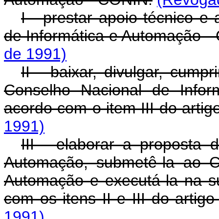
I - prestar apoio técnico e
de Informática e Automação -
de 1991)
II - baixar, divulgar, cump
Conselho Nacional de Info
acordo com o item III do artigo
1991)
III - elaborar a proposta 
Automação, submetê-la ao C
Automação e executá-la na s
com os itens II e III do artigo
1991)