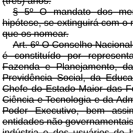
(três) anos.
§ 5º O mandato dos mem
hipótese, se extinguirá com o
que os nomear.
Art. 6º O Conselho Nacional
é constituído por represen
Fazenda e Planejamento, da 
Previdência Social, da Educa
Chefe do Estado-Maior das F
Ciência e Tecnologia e da Adm
Poder Executivo, bem assim
entidades não governamentai
indústria e dos usuários de 