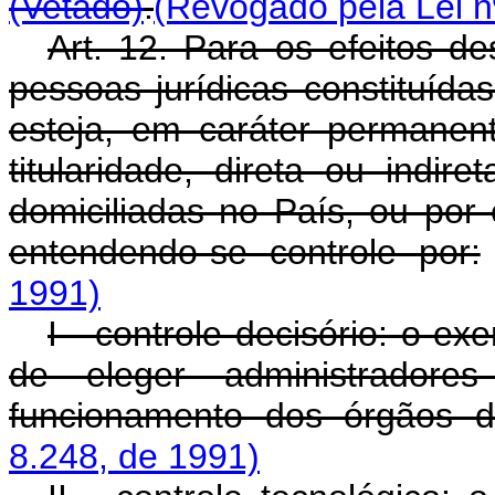
(Vetado)
.
(Revogado pela Lei n
Art. 12. Para os efeitos d
pessoas jurídicas constituída
esteja, em caráter permanent
titularidade, direta ou indir
domiciliadas no País, ou por e
entendendo-se controle por:
1991)
I - controle decisório: o exe
de eleger administradore
funcionamento dos órgãos 
8.248, de 1991)