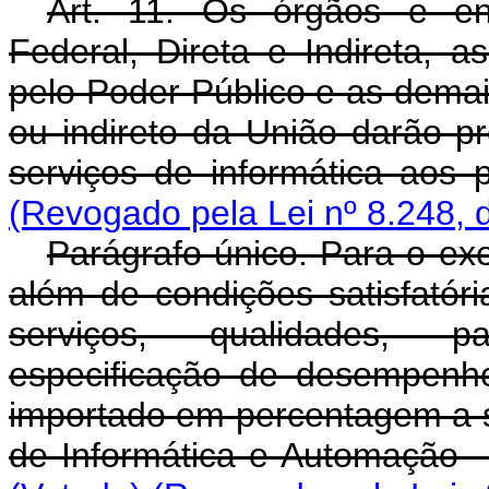
Art. 11. Os órgãos e en
Federal, Direta e Indireta, a
pelo Poder Público e as demai
ou indireto da União darão p
serviços de informática aos 
(Revogado pela Lei nº 8.248, 
Parágrafo único. Para o exe
além de condições satisfatór
serviços, qualidades, pa
especificação de desempenho
importado em percentagem a s
de Informática e Automação 