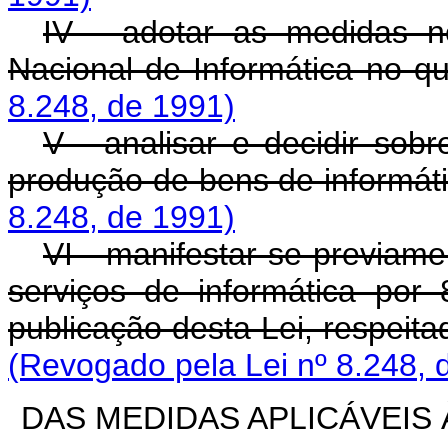
IV - adotar as medidas n
Nacional de Informática no qu
8.248, de 1991)
V - analisar e decidir sob
produção de bens de informát
8.248, de 1991)
VI - manifestar-se previam
serviços de informática por
publicação desta Lei, respeitad
(Revogado pela Lei nº 8.248, 
DAS MEDIDAS APLICÁVEIS 