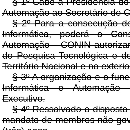
§ 1º Cabe a Presidência do
Automação ao Secretário de Ci
§ 2º Para a consecução dos
Informática, poderá o Con
Automação - CONIN autorizar
de Pesquisa Tecnológica e de
Território Nacional e no exterio
§ 3º A organização e o fun
Informática e Automação 
Executivo.
§ 4º Ressalvado o disposto
mandato de membros não gov