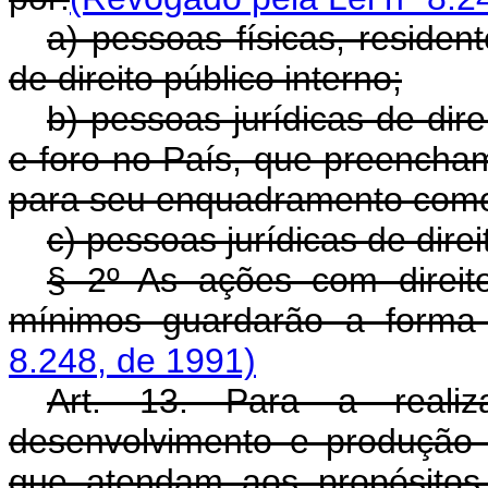
a) pessoas físicas, residen
de direito público interno;
b) pessoas jurídicas de dir
e foro no País, que preencham 
para seu enquadramento como
c) pessoas jurídicas de direi
§ 2º As ações com direit
mínimos guardarão a forma 
8.248, de 1991)
Art. 13. Para a realiz
desenvolvimento e produção 
que atendam aos propósitos 