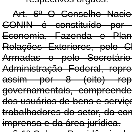
Art. 6º O Conselho Nacio
CONIN é constituído por r
Economia, Fazenda e Planej
Relações Exteriores, pelo 
Armadas e pelo Secretári
Administração Federal, rep
assim por 8 (oito) rep
governamentais, compreende
dos usuários de bens e serviço
trabalhadores do setor, da com
imprensa e da área jurídica.