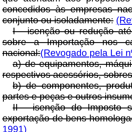
concedidos às empresas naci
conjunto ou isoladamente:
(Re
I - isenção ou redução até
sobre a Importação nos ca
nacional:
(Revogado pela Lei n
a) de equipamentos, máqui
respectivos acessórios, sobre
b) de componentes, produto
partes e peças e outros insum
II - isenção do Imposto 
exportação de bens homologa
1991)