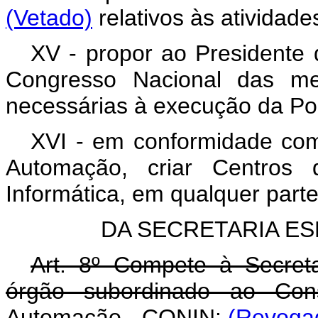
(Vetado)
relativos às atividade
XV - propor ao Presidente
Congresso Nacional das med
necessárias à execução da Polí
XVI - em conformidade com
Automação, criar Centros
Informática, em qualquer parte 
DA SECRETARIA ES
Art. 8º Compete à Secreta
órgão subordinado ao Cons
Automação - CONIN:
(Revogad