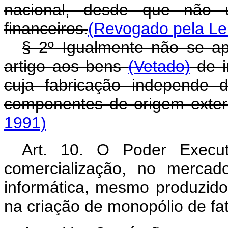
nacional, desde que não u
financeiros.
(Revogado pela Lei
§ 2º Igualmente não se ap
artigo aos bens
(Vetado)
de i
cuja fabricação independe 
componentes de origem exter
1991)
Art. 10. O Poder Execut
comercialização, no mercad
informática, mesmo produzido
na criação de monopólio de f