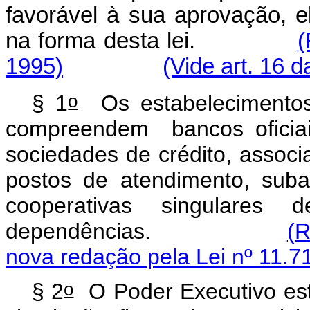
favorável à sua aprovação, el
na forma desta lei.
(
1995)
(Vide art. 16 d
o
§ 1
Os estabelecimentos f
compreendem bancos oficiai
sociedades de crédito, assoc
postos de atendimento, sub
cooperativas singulares 
dependências.
(R
nova redação pela Lei nº 11.7
o
§ 2
O Poder Executivo est