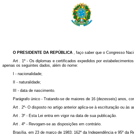
O PRESIDENTE DA REPÚBLICA
, faço saber que o Congresso Nacio
Art . 1º - Os diplomas e certificados expedidos por estabelecimento
apenas os seguintes dados, além do nome:
I - nacionalidade;
II - naturalidade;
III - data de nascimento.
Parágrafo único - Tratando-se de maiores de 16 (dezesseis) anos, co
Art . 2º- O disposto no artigo anterior aplica-se à escrituração ou à
Art . 3º - Esta Lei entra em vigor na data de sua publicação.
Art . 4º - Revogam-se as disposições em contrário.
Brasília, em 23 de março de 1983; 162º da Independência e 95º da Re