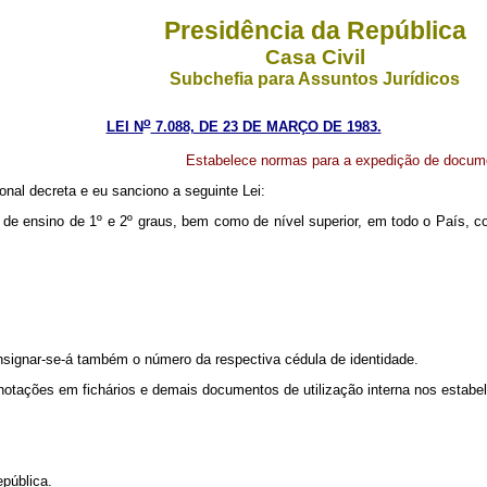
Presidência da República
Casa Civil
Subchefia para Assuntos Jurídicos
o
LEI N
7.088, DE 23 DE MARÇO DE 1983.
Estabelece normas para a expedição de docum
nal decreta e eu sanciono a seguinte Lei:
s de ensino de 1º e 2º graus, bem como de nível superior, em todo o País, co
nsignar-se-á também o número da respectiva cédula de identidade.
s anotações em fichários e demais documentos de utilização interna nos estab
pública.