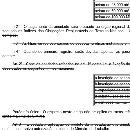
acima de 25.000 até 50.00
acima de 50.000 até 100.0
acima de 100.000 MVR .....
§ 2º - O pagamento da anuidade será efetuado ao órgão regional da
segundo os índices das Obrigações Reajustáveis do Tesouro Nacional - 
corrigido.
§ 3º - As filiais ou representações de pessoas jurídicas instaladas 
§ 4º - Quando do primeiro, registro, serão devidas, apenas, as par
carente.
Art 2º - Cabe às entidades referidas no art. 1º desta Lei a fixação 
observados os seguintes limites máximos:
a inscrição de pessoas jur
b inscrição de pessoa físi
c expedição de carteira pr
d substituição de cartei
e certidões.................
Parágrafo único - O disposto neste artigo não se aplica às taxas re
limite máximo de 5 MVR.
Art 3º - É vedada a aplicação do produto da arrecadação das anuid
profissional, salvo autorização especial do Ministro do Trabalho.