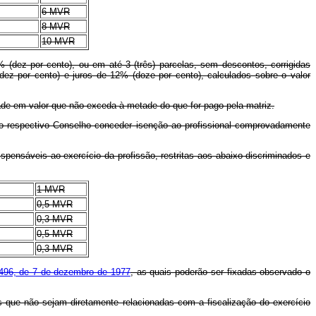
6 MVR
8 MVR
10 MVR
(dez por cento), ou em até 3 (três) parcelas, sem descontos, corrigidas
z por cento) e juros de 12% (doze por cento), calculados sobre o valor
dade em valor que não exceda à metade do que for pago pela matriz.
o ao respectivo Conselho conceder isenção ao profissional comprovadamente
ispensáveis ao exercício da profissão, restritas aos abaixo discriminados e
1 MVR
0,5 MVR
0,3 MVR
0,5 MVR
0,3 MVR
.496, de 7 de dezembro de 1977
, as quais poderão ser fixadas observado o
s que não sejam diretamente relacionadas com a fiscalização do exercício