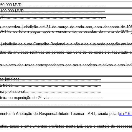
0 MVR ......................................................................
00 MVR ....................................................................
........................................................................... ....
 respectiva jurisdição até 31 de março de cada ano, com desconto de 10% 
ORTNs se forem pagas após o vencimento, acrescidas de multa de 10% (de
em jurisdição de outro Conselho Regional que não o de sua sede pagarão anui
celas da anuidade relativas ao período não vencido do exercício, facultad
dos valores das taxas correspondentes aos seus serviços relativos e atos ind
ídicas.....................................................................
ca...........................................................................
ofissional.................................................................
ra ou expedição de 2ª. via.............................................
....................................................... ...........................
ferentes à Anotação de Responsabilidade Técnica - ART, criada pela l
ei nº 6
ades, taxas e emolumentos previstos nesta Lei, para o custeio de despesa