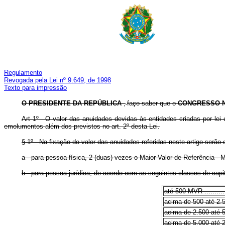
Regulamento
Revogada pela Lei nº 9.649, de 1998
Texto para impressão
O PRESIDENTE DA REPÚBLICA
,
faço saber que o
CONGRESSO 
Art 1º - O valor das anuidades devidas às entidades criadas por lei 
emolumentos além dos previstos no art. 2º desta Lei.
§ 1º - Na fixação do valor das anuidades referidas neste artigo serã
a - para pessoa física, 2 (duas) vezes o Maior Valor de Referência -
b - para pessoa jurídica, de acordo com as seguintes classes de capit
até 500 MVR ................
acima de 500 até 2.500 MVR
acima de 2.500 até 5.000 
acima de 5.000 até 25.000