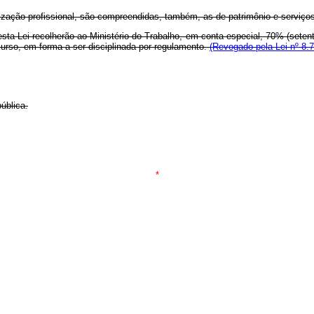
ização profissional, são compreendidas, também, as de patrimônio e serviço
º desta Lei recolherão ao Ministério do Trabalho, em conta especial, 70% (se
urso, em forma a ser disciplinada por regulamento.
(Revogado pela Lei nº 8.
ública.
*