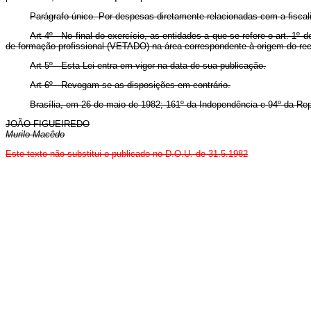
Parágrafo único. Por despesas diretamente relacionadas com a fiscal
Art 4º - No final do exercício, as entidades a que se refere o art. 1
de formação profissional (VETADO) na área correspondente à origem do rec
Art 5º - Esta Lei entra em vigor na data de sua publicação.
Art 6º - Revogam-se as disposições em contrário.
Brasília, em 26 de maio de 1982; 161º da Independência e 94º da Rep
JOÃO FIGUEIREDO
Murilo Macêdo
Este texto não substitui o publicado no D.O.U. de 31.5.1982