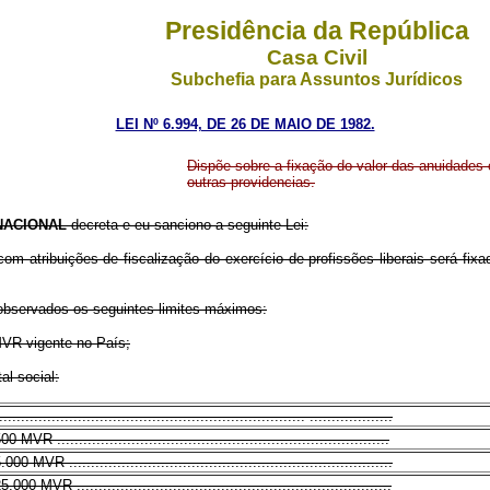
Presidência da República
Casa Civil
Subchefia para Assuntos Jurídicos
LEI Nº 6.994, DE 26 DE MAIO DE 1982.
Dispõe sobre a fixação do valor das anuidades e
outras providencias.
NACIONAL
decreta e eu sanciono a seguinte Lei:
com atribuições de fiscalização do exercício de profissões liberais será fi
o observados os seguintes limites máximos:
 MVR vigente no País;
al social:
................................................................ ...................
 ............................................................................
MVR ..........................................................................
 MVR ........................................................................