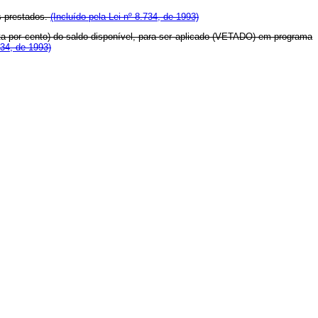
s prestados.
(Incluído pela Lei nº 8.734, de 1993)
tenta por cento) do saldo disponível, para ser aplicado (VETADO) em programa
734, de 1993)