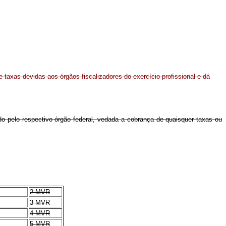
 taxas devidas aos órgãos fiscalizadores do exercício profissional e dá
xado pelo respectivo órgão federal, vedada a cobrança de quaisquer taxas ou
2 MVR
3 MVR
4 MVR
5 MVR