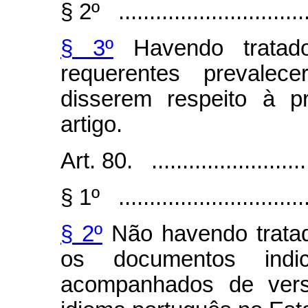
§ 2º ...............................
§ 3º
Havendo tratad
requerentes prevale
disserem respeito à p
artigo.
Art. 80. ..........................
§ 1º ...............................
§ 2º
Não havendo tratad
os documentos indi
acompanhados de versã