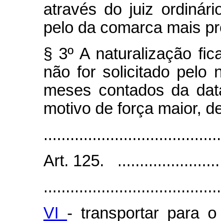
através do juiz ordinár
pelo da comarca mais pr
§ 3º A naturalização fic
não for solicitado pelo
meses contados da data
motivo de força maior, 
........................................
Art. 125. .........................
........................................
VI
- transportar para o