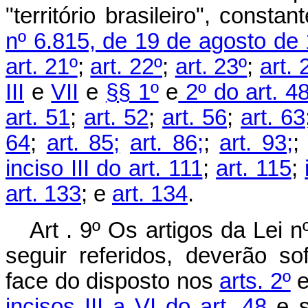
"território brasileiro", const
nº 6.815, de 19 de agosto de 1
art. 21º
;
art. 22º
;
art. 23º
;
art. 
III
e
VII
e
§§ 1º
e
2º do art. 48
art. 51
;
art. 52
;
art. 56
;
art. 63
64
;
art. 85;
art. 86;
;
art. 93;
inciso III do art. 111
;
art. 115
;
art. 133
; e
art. 134
.
Art . 9º Os artigos da Lei 
seguir referidos, deverão s
face do disposto nos
arts. 2º
incisos III a VI do art. 48
e 