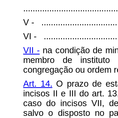
........................................
V - .................................
VI - ...............................
VII -
na condição de mini
membro de instituto
congregação ou ordem re
Art. 14.
O prazo de esta
incisos II e III do art. 
caso do incisos VII, 
salvo o disposto no pa