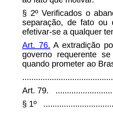
§ 2º Verificados o aban
separação, de fato ou 
efetivar-se a qualquer t
Art. 76.
A extradição po
governo requerente se
quando prometer ao Brasi
........................................
Art. 79. ..........................
§ 1º ...............................