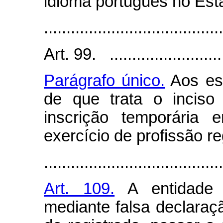
idioma português no Est
........................................
Art. 99. ..........................
Parágrafo único.
Aos est
de que trata o inciso
inscrição temporária 
exercício de profissão r
........................................
Art. 109.
A entidade q
mediante falsa declaraç