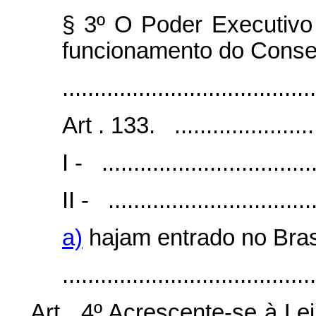
§ 3º O Poder Executivo 
funcionamento do Consel
........................................
Art . 133. ........................
I - ..................................
II - .................................
a)
hajam entrado no Bras
.......................................
Art . 4º Acrescente-se à Le