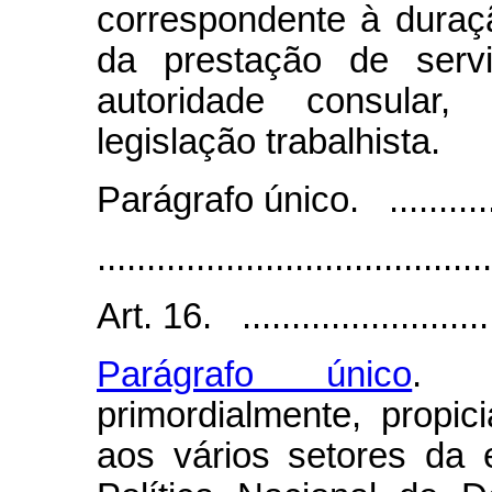
correspondente à duraç
da prestação de serv
autoridade consular
legislação trabalhista.
Parágrafo único. ..............
........................................
Art. 16. ..........................
Parágrafo único
. A
primordialmente, propic
aos vários setores da 