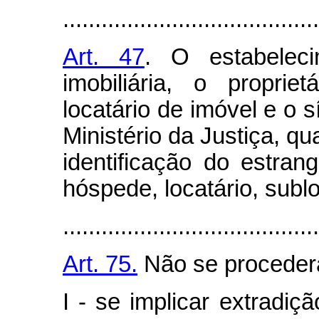
........................................
Art. 47
. O estabeleci
imobiliária, o proprie
locatário de imóvel e o s
Ministério da Justiça, q
identificação do estran
hóspede, locatário, subl
........................................
Art. 75.
Não se procederá
I - se implicar extradiçã