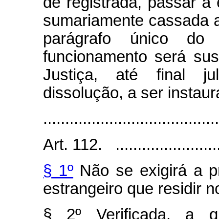
de registrada, passar a e
sumariamente cassada a 
parágrafo único do
funcionamento será sus
Justiça, até final 
dissolução, a ser instau
........................................
Art. 112. .........................
§ 1º
Não se exigirá a 
estrangeiro que residir 
§ 2º Verificada, a q