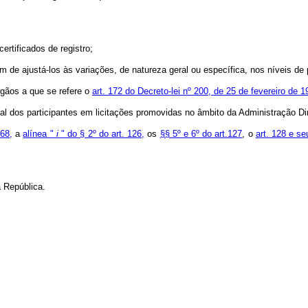
ertificados de registro;
o fim de ajustá-los às variações, de natureza geral ou específica, nos níveis d
órgãos a que se refere o
art. 172 do Decreto-lei nº 200, de 25 de fevereiro de 1
scal dos participantes em licitações promovidas no âmbito da Administração Di
968,
a
alínea "
i
" do § 2º do art. 126,
os
§§ 5º e 6º do art.127
, o
art. 128 e s
 República.