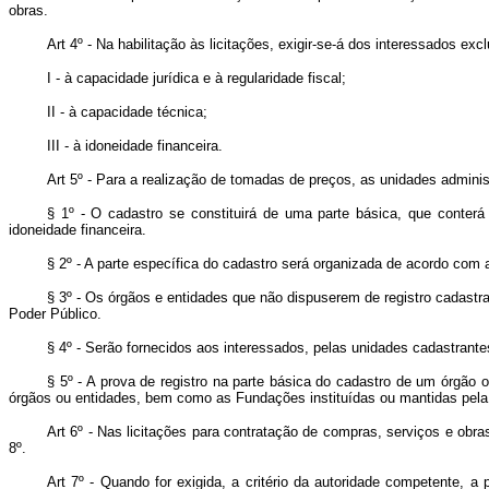
obras.
Art 4º - Na habilitação às licitações, exigir-se-á dos interessados exc
I - à capacidade jurídica e à regularidade fiscal;
II - à capacidade técnica;
III - à idoneidade financeira.
Art 5º - Para a realização de tomadas de preços, as unidades administ
§ 1º - O cadastro se constituirá de uma parte básica, que conterá 
idoneidade financeira.
§ 2º - A parte específica do cadastro será organizada de acordo com 
§ 3º - Os órgãos e entidades que não dispuserem de registro cadastra
Poder Público.
§ 4º - Serão fornecidos aos interessados, pelas unidades cadastrante
§ 5º - A prova de registro na parte básica do cadastro de um órgão o
órgãos ou entidades, bem como as Fundações instituídas ou mantidas pela
Art 6º - Nas licitações para contratação de compras, serviços e obr
8º.
Art 7º - Quando for exigida, a critério da autoridade competente, a