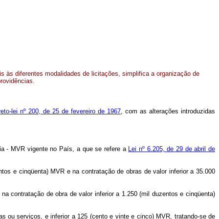
eis às diferentes modalidades de licitações, simplifica a organização de
providências.
reto-lei nº 200, de 25 de fevereiro de 1967
, com as alterações introduzidas
icia - MVR vigente no País, a que se refere a
Lei nº 6.205, de 29 de abril de
entos e cinqüenta) MVR e na contratação de obras de valor inferior a 35.000
na contratação de obra de valor inferior a 1.250 (mil duzentos e cinqüenta)
s ou serviços, e inferior a 125 (cento e vinte e cinco) MVR, tratando-se de