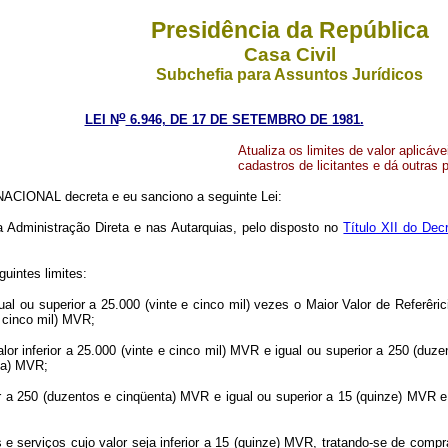
Presidência da República
Casa Civil
Subchefia para Assuntos Jurídicos
o
LEI N
6.946, DE 17 DE SETEMBRO DE 1981.
Atualiza os limites de valor aplicáv
cadastros de licitantes e dá outras 
CIONAL decreta e eu sanciono a seguinte Lei:
na Administração Direta e nas Autarquias, pelo disposto no
Título XII do Dec
uintes limites:
ual ou superior a 25.000 (vinte e cinco mil) vezes o Maior Valor de Referêr
e cinco mil) MVR;
or inferior a 25.000 (vinte e cinco mil) MVR e igual ou superior a 250 (duz
nta) MVR;
ior a 250 (duzentos e cinqüenta) MVR e igual ou superior a 15 (quinze) MVR e 
e serviços cujo valor seja inferior a 15 (quinze) MVR, tratando-se de compra