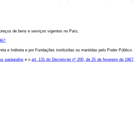
e preços de bens e serviços vigentes no País;
967
;
reta e Indireta e por Fundações instituídas ou mantidas pelo Poder Público.
eus parágrafos
e o
art. 131 do Decreto-lei nº 200, de 25 de fevereiro de 1967
,