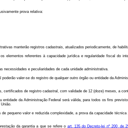
lusivamente prova relativa:
rativas manterão registros cadastrais, atualizados periodicamente, de habili
os elementos referentes à capacidade jurídica e regularidade fiscal do in
as necessidades e peculiaridades de cada unidade administrativa.
l poderão valer-se do registro de qualquer outro órgão ou entidade da Admini
s, certificados de registro cadastral, com validade de 12 (doze) meses, a con
u entidade da Administração Federal será válida, para todos os fins previstos
 União.
as de pequeno valor e reduzida complexidade, a prova da capacidade técnica p
 prestação da garantia a que se refere o
art. 135 do Decreto-lei nº 200, de 