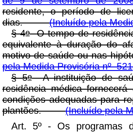
de 9 de setembro de 200
residente, o período de li
dias.
(Incluído pela Medi
o
§ 4
O tempo de residência
equivalente à duração do af
motivo de saúde ou nas hipót
pela Medida Provisória nº 521
o
§ 5
A instituição de saú
residência médica fornecerá
condições adequadas para re
plantões.
(Incluído pela 
Art
. 5º - Os programas d