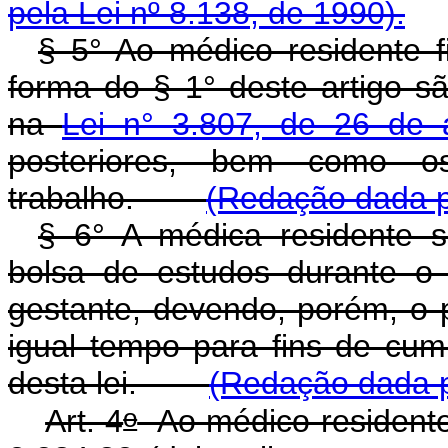
pela Lei nº 8.138, de 1990).
§ 5° Ao médico residente f
forma do § 1° deste artigo sã
na
Lei n° 3.807, de 26 de
posteriores, bem como o
trabalho.
(Redação dada pe
§ 6° A médica residente s
bolsa de estudos durante o
gestante, devendo, porém, o 
igual tempo para fins de cum
desta lei.
(Redação dada pe
o
Art. 4
Ao médico-residente