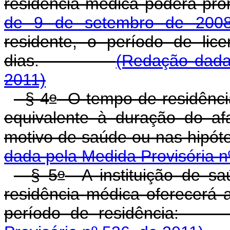
residência médica poderá pro
de 9 de setembro de 200
residente, o período de li
dias.
(Redação dada
2011)
o
§ 4
O tempo de residência
equivalente à duração do af
motivo de saúde ou nas hipót
dada pela Medida Provisória n
o
§ 5
A instituição de sa
residência médica oferecerá 
período de residên