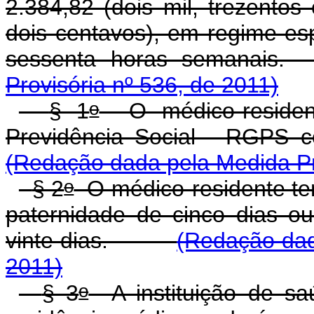
2.384,82 (dois mil, trezentos 
dois centavos), em regime es
sessenta horas seman
Provisória nº 536, de 2011)
o
§ 1
O médico-resident
Previdência Social - RGPS
(Redação dada pela Medida Pro
o
§ 2
O médico-residente tem
paternidade de cinco dias o
vinte dias.
(Redação dad
2011)
o
§ 3
A instituição de sa