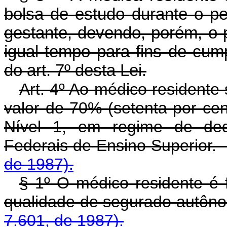
bolsa de estudo durante o p
gestante, devendo, porém, o 
igual tempo para fins de cum
do art. 7º desta Lei.
Art. 4º Ao médico residente
valor de 70% (setenta por cent
Nível 1, em regime de dedi
Federais de Ensino Superi
de 1987).
§ 1º O médico residente é f
qualidade de segurado a
7.601, de 1987).