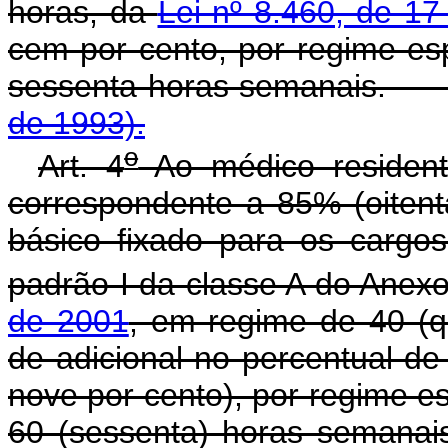
horas, da
Lei nº 8.460, de 1
cem por cento, por regime es
sessenta horas semanai
de 1993).
o
Art. 4
Ao médico resident
correspondente a 85% (oitent
básico fixado para os cargos
padrão I da classe A do Anex
de 2001
, em regime de 40 (q
de adicional no percentual de
nove por cento), por regime e
60 (sessenta) horas se