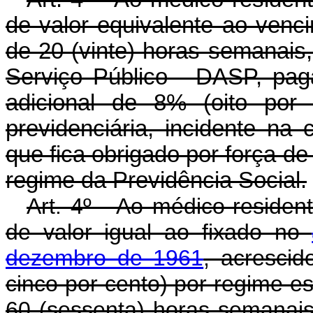
de valor equivalente ao venci
de 20 (vinte) horas semanais
Serviço Público - DASP, paga
adicional de 8% (oito por 
previdenciária, incidente na
que fica obrigado por força d
regime da Previdência Social.
Art. 4º - Ao médico-reside
de valor igual ao fixado no
dezembro de 1961
, acrescid
cinco por cento) por regime e
60 (sessenta) horas semanais,