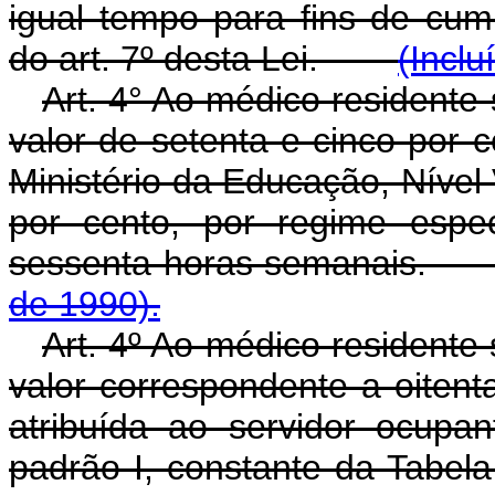
igual tempo para fins de cum
do art. 7º desta Lei.
(Inclu
Art. 4° Ao médico residente
valor de setenta e cinco por
Ministério da Educação, Nível
por cento, por regime espe
sessenta horas semanai
de 1990).
Art. 4º Ao médico residente
valor correspondente a oiten
atribuída ao servidor ocupa
padrão I, constante da Tabela