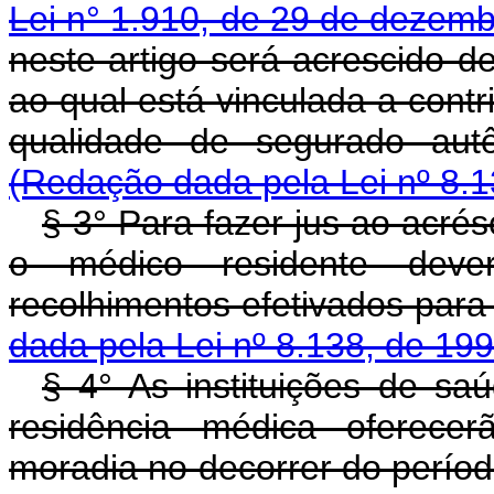
Lei n° 1.910, de 29 de dezem
neste artigo será acrescido d
ao qual está vinculada a cont
qualidade de segurado autô
(Redação dada pela Lei nº 8.1
§ 3° Para fazer jus ao acrés
o médico residente deve
recolhimentos efetivados pa
dada pela Lei nº 8.138, de 199
§ 4° As instituições de s
residência médica oferecer
moradia no decorrer do per