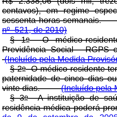
R$ 2.338,06 (dois mil, trez
centavos), em regime espec
sessenta horas semana
nº 521, de 2010)
o
§ 1
O médico-residente
Previdência Social - RGPS
(Incluído pela Medida Provisó
o
§ 2
O médico-residente tem 
paternidade de cinco dias o
vinte dias.
(Incluído pela
o
§ 3
A instituição de saú
residência médica poderá pro