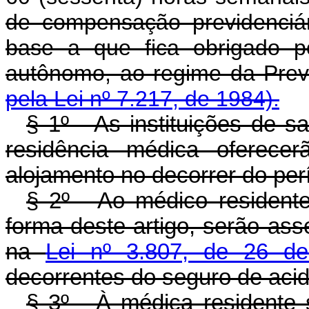
de compensação previdenciári
base a que fica obrigado p
autônomo, ao regime da P
pela Lei nº 7.217, de 1984).
§ 1º - As instituições de 
residência médica oferecer
alojamento no decorrer do per
§ 2º - Ao médico residente
forma deste artigo, serão ass
na
Lei nº 3.807, de 26 d
decorrentes do seguro de acid
§ 3º - À médica residente