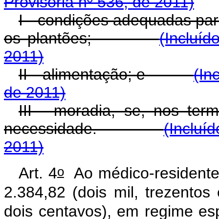
Provisória nº 536, de 2011)
I - condições adequadas par
os plantões;
(Incluíd
2011)
II - alimentação; e
(In
de 2011)
III - moradia, se, nos te
necessidade.
(Incluí
2011)
o
Art. 4
Ao médico-residente
2.384,82 (dois mil, trezentos 
dois centavos), em regime es