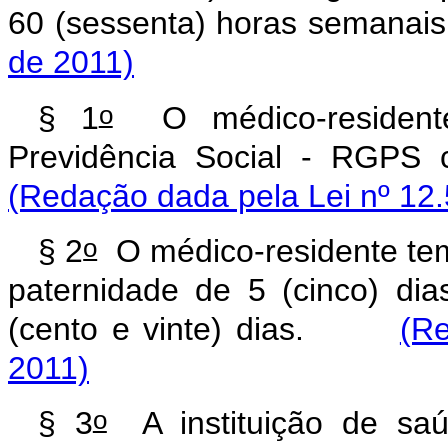
60 (sessenta) horas semanai
de 2011)
o
§ 1
O médico-residente
Previdência Social - RGPS
(Redação dada pela Lei nº 12.
o
§ 2
O médico-residente tem 
paternidade de 5 (cinco) di
(cento e vinte) dias.
(Re
2011)
o
§ 3
A instituição de saú