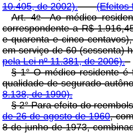
10.405, de 2002).
(Efeitos 
o
Art. 4
Ao médico resident
correspondente a R$ 1.916,45
e quarenta e cinco centavos)
em serviço de 60 (sessent
pela Lei nº 11.381, de 2006).
§ 1° O médico residente é f
qualidade de segurado a
8.138, de 1990).
§ 2° Para efeito do reembol
de 26 de agosto de 1960
, com
8 de junho de 1973, combin