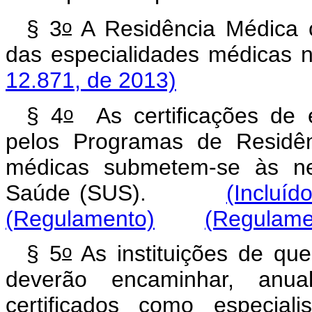
o
§ 3
A Residência Médica co
das especialidades médic
12.871, de 2013)
o
§ 4
As certificações de 
pelos Programas de Residên
médicas submetem-se às ne
Saúde (SUS).
(Incluíd
(Regulamento)
(Regulame
o
§ 5
As instituições de qu
deverão encaminhar, anu
certificados como especiali