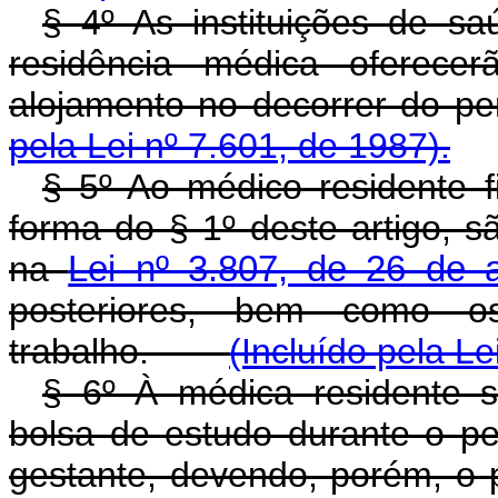
§ 4º As instituições de s
residência médica oferecer
alojamento no decorrer do
pela Lei nº 7.601, de 1987).
§ 5º Ao médico residente f
forma do § 1º deste artigo, s
na
Lei nº 3.807, de 26 de 
posteriores, bem como o
trabalho.
(Incluído pela Le
§ 6º À médica residente s
bolsa de estudo durante o p
gestante, devendo, porém, o 