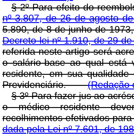
§ 2º Para efeito do reembol
nº 3.807, de 26 de agosto d
5.890, de 8 de junho de 197
Decreto-lei nº 1.910, de 29 
referida neste artigo será ac
o salário-base ao qual está 
residente, em sua qualidad
Previdenciário.
(Redação d
§ 3º Para fazer jus ao acrés
o médico residente deve
recolhimentos efetivados pa
dada pela Lei nº 7.601, de 198