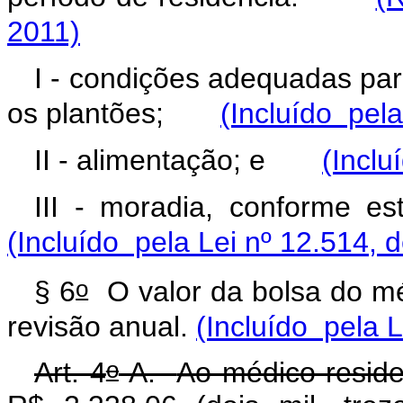
2011)
I - condições adequadas par
os plantões;
(Incluído pela
II - alimentação; e
(Inclu
III - moradia, conform
(Incluído pela Lei nº 12.514, 
o
§ 6
O valor da bolsa do mé
revisão anual.
(Incluído pela L
o
Art. 4
-A.
Ao médico-reside