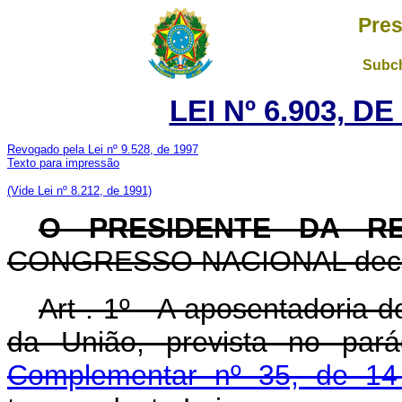
Pres
Subch
LEI Nº 6.903, D
Revogado pela Lei nº 9.528, de 1997
Texto para impressão
(Vide Lei nº 8.212, de 1991)
O PRESIDENTE DA RE
CONGRESSO NACIONAL decreta
Art . 1º - A aposentadoria d
da União, prevista no par
Complementar nº 35, de 1