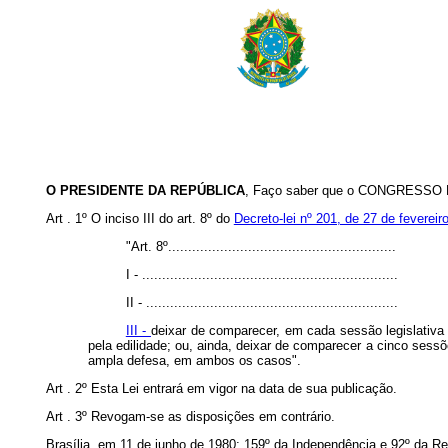
O PRESIDENTE DA REPÚBLICA
, Faço saber que o CONGRESSO NA
Art . 1º O inciso III do art. 8º do
Decreto-lei nº 201, de 27 de fevereir
"Art. 8º.........................................................
I - ................................................................
II - ...............................................................
III -
deixar de comparecer, em cada sessão legislativa
pela edilidade; ou, ainda, deixar de comparecer a cinco sessõ
ampla defesa, em ambos os casos".
Art . 2º Esta Lei entrará em vigor na data de sua publicação.
Art . 3º Revogam-se as disposições em contrário.
Brasília, em 11 de junho de 1980; 159º da Independência e 92º da Re