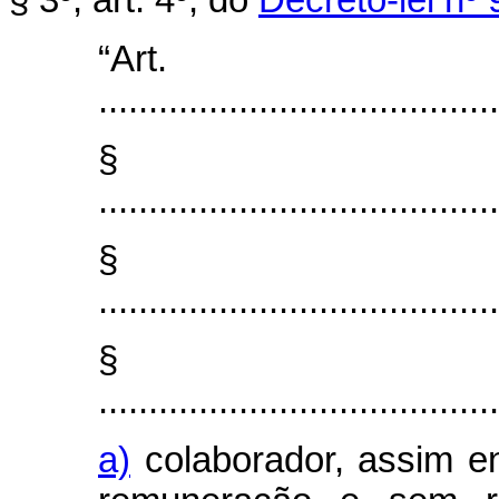
“Art
........................................
§ 
........................................
§ 
........................................
§ 
........................................
a)
colaborador, assim e