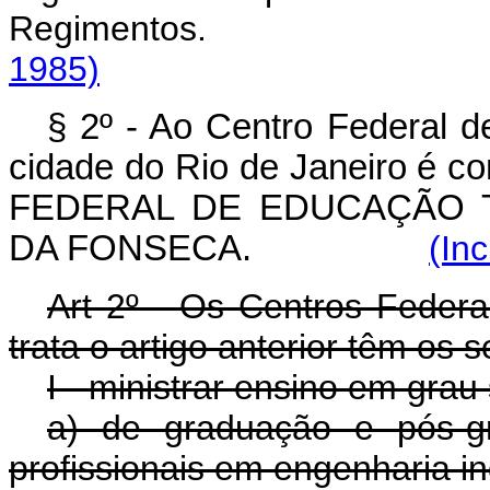
Regimentos
1985)
§ 2º - Ao Centro Federal 
cidade do Rio de Janeiro é 
FEDERAL DE EDUCAÇÃO 
DA FONSECA.
(In
Art 2º - Os Centros Feder
trata o artigo anterior têm os s
I - ministrar ensino em grau 
a) de graduação e pós-g
profissionais em engenharia in