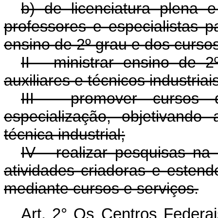
b) de licenciatura plena 
professores e especialistas p
ensino de 2º grau e dos curso
II - ministrar ensino de 
auxiliares e técnicos industriais
III - promover cursos 
especialização, objetivando 
técnica industrial;
IV - realizar pesquisas na 
atividades criadoras e esten
mediante cursos e serviços.
Art. 2° Os Centros Federa