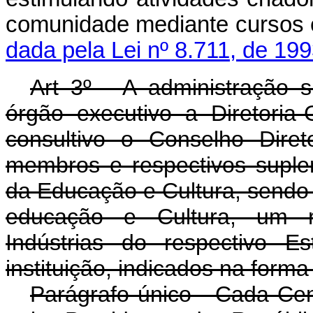
comunidade mediante 
dada pela Lei nº 8.711, de 199
Art 3º - A administração 
órgão executivo a Diretoria
consultivo o Conselho Dire
membros e respectivos suple
da Educação e Cultura, sendo 
educação e Cultura, um r
Indústrias do respectivo E
instituição, indicados na forma
Parágrafo único - Cada Cen