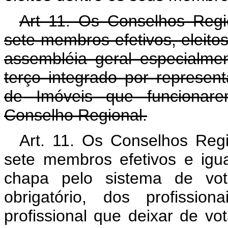
Art 11. Os Conselhos Regi
sete membros efetivos, eleito
assembléia geral especialm
terço integrado por represen
de Imóveis que funcionare
Conselho Regional.
Art. 11. Os Conselhos Reg
sete membros efetivos e igu
chapa pelo sistema de voto
obrigatório, dos profission
profissional que deixar de vo