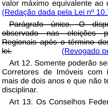
valor máximo equiv
(Redação dada pela Lei nº 10.
Parágrafo único. O disp
observado nas eleições p
Regionais após o término do
lei.
(Revogado pe
Art 12. Somente poderão s
Corretores de Imóveis com in
mais de dois anos e que não 
disciplinar.
Art 13. Os Conselhos Feder