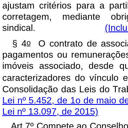
ajustam critérios para a part
corretagem, mediante obri
sindical.
(Incl
o
§ 4
O contrato de associa
pagamentos ou remunerações e
imóveis associado, desde q
caracterizadores do vínculo e
Consolidação das Leis do Tra
Lei nº 5.452, de 1o de maio d
Lei nº 13.097, de 2015)
Art 7º Compete ao Conselho