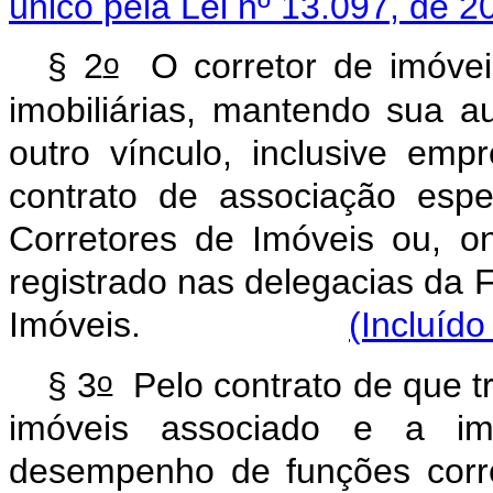
único pela Lei nº 13.097, de 2
o
§ 2
O corretor de imóvei
imobiliárias, mantendo sua a
outro vínculo, inclusive empr
contrato de associação espec
Corretores de Imóveis ou, on
registrado nas delegacias da 
Imóveis.
(Incluído
o
§ 3
Pelo contrato de que tr
imóveis associado e a imo
desempenho de funções correl