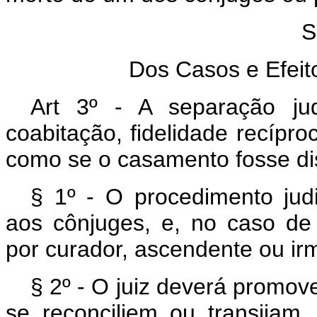
S
Dos Casos e Efeit
Art 3º - A separação ju
coabitação, fidelidade recípr
como se o casamento fosse dis
§ 1º - O procedimento jud
aos cônjuges, e, no caso de
por curador, ascendente ou ir
§ 2º - O juiz deverá promov
se reconciliem ou transijam