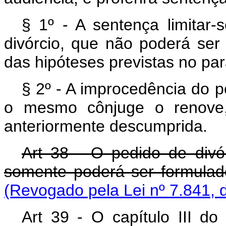
§ 1º - A sentença limitar
divórcio, que não poderá ser
das hipóteses previstas no pará
§ 2º - A improcedência do 
o mesmo cônjuge o renove, 
anteriormente descumprida.
Art 38 - O pedido de divó
somente poderá ser formul
(Revogado pela Lei nº 7.841, 
Art 39 - O capítulo III do