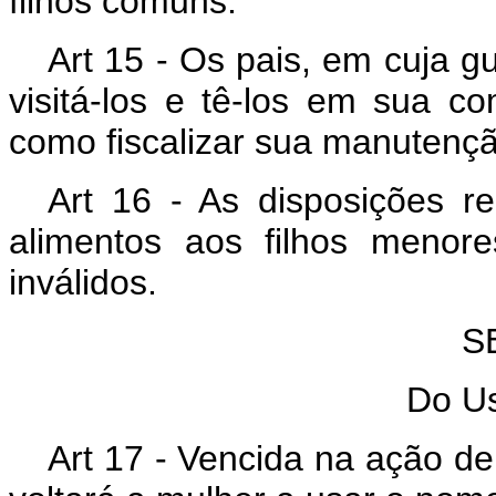
filhos comuns.
Art 15 - Os pais, em cuja g
visitá-los e tê-los em sua c
como fiscalizar sua manutenç
Art 16 - As disposições r
alimentos aos filhos menor
inválidos.
S
Do U
Art 17 - Vencida na ação de 