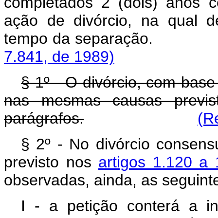
completados 2 (dois) anos c
ação de divórcio, na qual 
tempo da separ
7.841, de 1989)
§ 1º - O divórcio, com base
nas mesmas causas previs
parágrafos.
(R
§ 2º - No divórcio consens
previsto nos
artigos 1.120 a
observadas, ainda, as seguint
I - a petição conterá a i