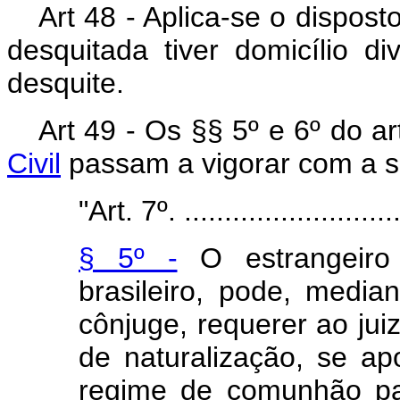
Art 48 - Aplica-se o dispost
desquitada tiver domicílio 
desquite.
Art 49 - Os §§ 5º e 6º do ar
Civil
passam a vigorar com a s
"Art. 7º.
..........................
§ 5º -
O estrangeiro 
brasileiro, pode, medi
cônjuge, requerer ao jui
de naturalização, se a
regime de comunhão par