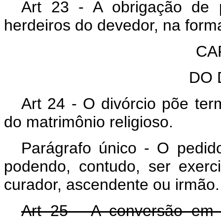
Art 23 - A obrigação de p
herdeiros do devedor, na for
CAP
DO 
Art 24 - O divórcio põe ter
do matrimônio religioso.
Parágrafo único - O pedid
podendo, contudo, ser exerc
curador, ascendente ou irmão.
Art 25 - A conversão em d