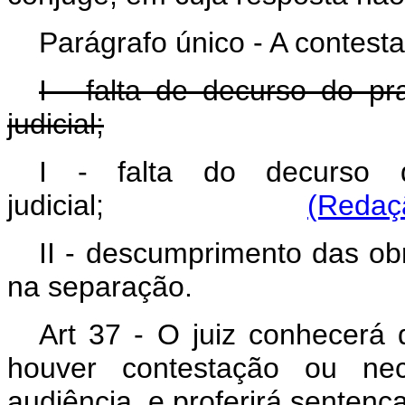
Parágrafo único - A contest
I - falta de decurso do p
judicial;
I - falta do decurso
judicial;
(Redaçã
II - descumprimento das ob
na separação.
Art 37 - O juiz conhecerá
houver contestação ou ne
audiência, e proferirá sentenç