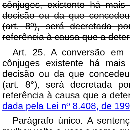
cônjuges, existente há mais
decisão ou da que concedeu
(art. 8º), será decretada p
referência à causa que a dete
Art. 25. A conversão em d
cônjuges existente há mai
decisão ou da que concedeu
(art. 8°), será decretada p
referência à causa 
dada pela Lei nº 8.408, de 199
Parágrafo único. A senten