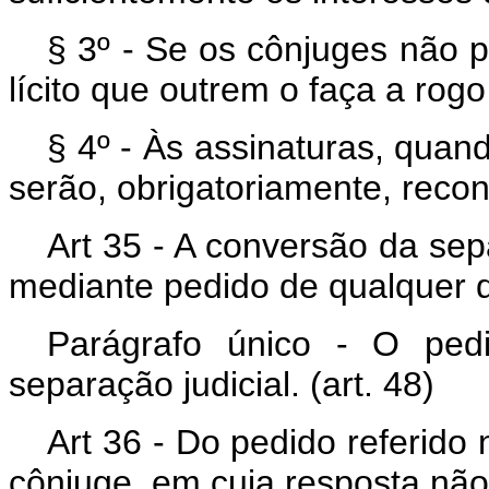
§ 3º - Se os cônjuges não 
lícito que outrem o faça a rogo
§ 4º - Às assinaturas, quan
serão, obrigatoriamente, recon
Art 35 - A conversão da sepa
mediante pedido de qualquer 
Parágrafo único - O ped
separação judicial. (art. 48)
Art 36 - Do pedido referido n
cônjuge, em cuja resposta nã