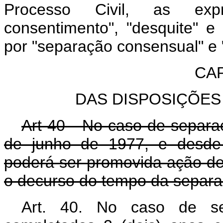
Processo Civil, as exp
consentimento", "desquite" e "
por "separação consensual" e "
CAP
DAS DISPOSIÇÕES 
Art 40 - No caso de separaç
de junho de 1977, e desde 
poderá ser promovida ação de 
o decurso do tempo da separa
Art. 40.
No caso de sep