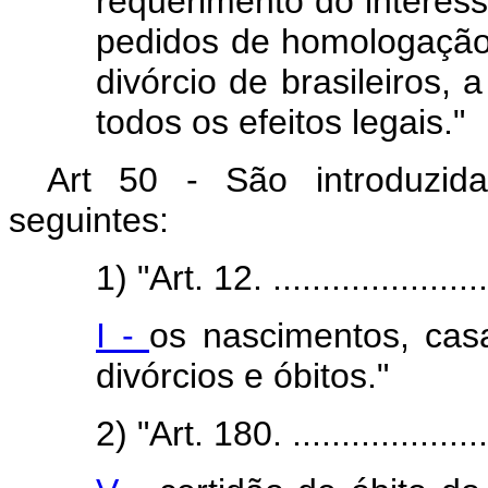
requerimento do interess
pedidos de homologação
divórcio de brasileiros,
todos os efeitos legais."
Art 50 - São introduzi
seguintes:
1) "Art. 12.
......................
I -
os nascimentos, casa
divórcios e óbitos."
2) "Art. 180.
....................