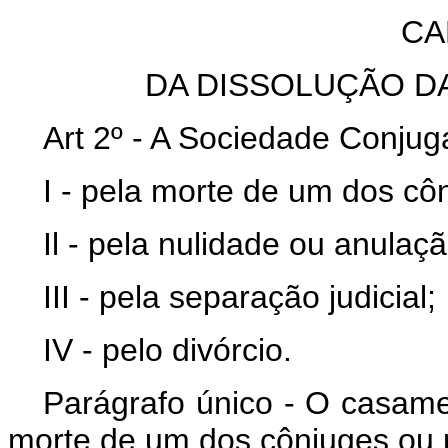
CA
DA DISSOLUÇÃO D
Art 2º - A Sociedade Conjuga
I - pela morte de um dos cô
Il - pela nulidade ou anula
III - pela separação judicial;
IV - pelo divórcio.
Parágrafo único - O casame
morte de um dos cônjuges ou p