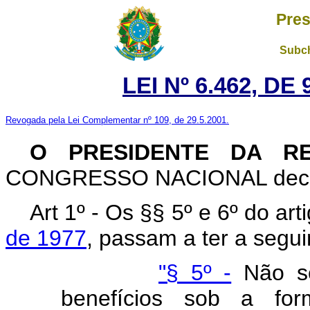
Pres
Subch
LEI Nº 6.462, D
Revogada pela Lei Complementar nº 109, de 29.5.2001.
O PRESIDENTE DA R
CONGRESSO NACIONAL decreta
Art 1º - Os §§ 5º e 6º do ar
de 1977
, passam a ter a segui
"§ 5º -
Não se
benefícios sob a for