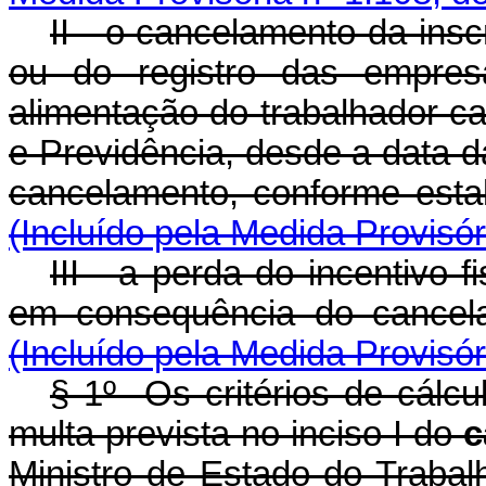
II - o cancelamento da insc
ou do registro das empres
alimentação do trabalhador ca
e Previdência, desde a data da
cancelamento, conforme es
(Incluído pela Medida Provisór
III - a perda do incentivo f
em consequência do cance
(Incluído pela Medida Provisór
§ 1º Os critérios de cálc
multa prevista no inciso I do
c
Ministro de Estado do Tra