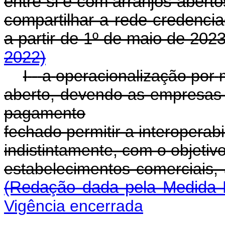
entre si e com arranjos aberto
compartilhar a rede credenci
a partir de 1º de maio de 
2022)
I
-
a
operacionalização
por
aberto, devendo as empresas 
pagamento
fechado
permitir
a
interoperabi
indistintamente,
com
o
objetiv
estabelecimentos comerciais,
(Redação dada pela Medida P
Vigência encerrada