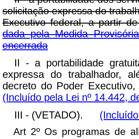
solicitação
expressa
do
trabal
Executivo federal, a parti
dada pela Medida Provisóri
encerrada
II - a portabilidade gratu
expressa do trabalhador, a
decreto do Poder Executivo
(Incluído pela Lei nº 14.442, 
III - (VETADO).
(Incluíd
Art 2º Os programas de al