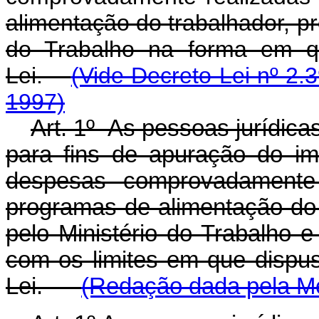
alimentação do trabalhador, p
do Trabalho na forma em q
Lei.
(Vide Decreto-Lei nº 2.
1997)
Art. 1º As pessoas jurídicas
para fins de apuração do i
despesas comprovadamente
programas de alimentação do
pelo Ministério do Trabalho 
com os limites em que dispu
Lei.
(Redação dada pela Me