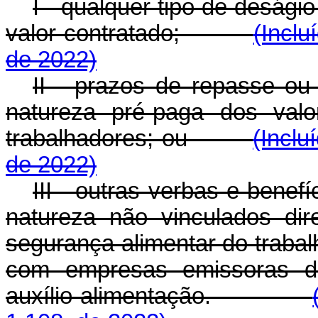
I - qualquer tipo de deság
valor contratado;
(Inclu
de 2022)
II - prazos de repasse o
natureza pré-paga dos valo
trabalhadores; ou
(Inclu
de 2022)
III - outras verbas e benefí
natureza não vinculados di
segurança alimentar do trabal
com empresas emissoras d
auxílio-alimentação.