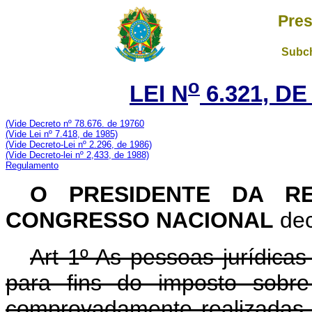
Pres
Subch
o
LEI N
6.321, DE
(Vide Decreto nº 78.676. de 19760
(Vide Lei nº 7.418, de 1985)
(Vide Decreto-Lei nº 2.296, de 1986)
(Vide Decreto-lei nº 2,433, de 1988)
Regulamento
O PRESIDENTE DA R
CONGRESSO NACIONAL
dec
Art 1º As pessoas jurídicas
para fins do imposto sobr
comprovadamente realizadas