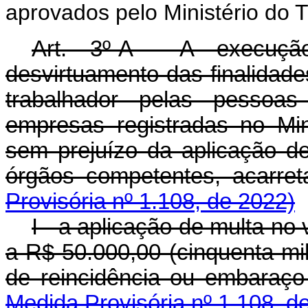
aprovados pelo Ministério do T
Art. 3º-A A execuçã
desvirtuamento das finalidad
trabalhador pelas pessoas 
empresas registradas no Min
sem prejuízo da aplicação de
órgãos competentes, a
Provisória nº 1.108, de 2022)
I - a aplicação de multa no 
a R$ 50.000,00 (cinquenta mi
de reincidência ou embar
Medida Provisória nº 1.108, d