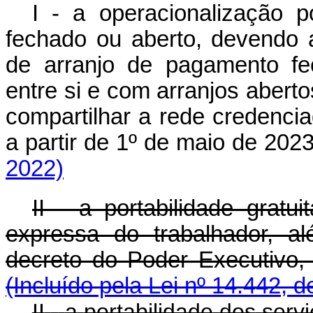
I - a operacionalização 
fechado ou aberto, devendo
de arranjo de pagamento fec
entre si e com arranjos aberto
compartilhar a rede credenci
a partir de 1º de maio de 
2022)
II - a portabilidade gratu
expressa do trabalhador, a
decreto do Poder Executivo
(Incluído pela Lei nº 14.442, 
II
-
a
portabilidade
dos
serv