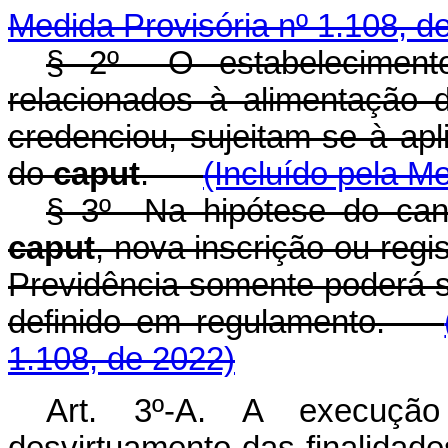
Medida Provisória nº 1.108, d
§ 2º O estabelecimento
relacionados à alimentação 
credenciou, sujeitam-se à apl
do
caput
.
(Incluído pela M
§ 3º Na hipótese do canc
caput
, nova inscrição ou regi
Previdência somente poderá se
definido em regulamento.
1.108, de 2022)
Art. 3º-A. A execuçã