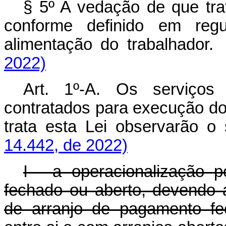
§ 5º A vedação de que trat
conforme definido em reg
alimentação do trabalhad
2022)
Art. 1º-A. Os serviços
contratados para execução d
trata esta Lei observarã
14.442, de 2022)
I - a operacionalização 
fechado ou aberto, devendo
de arranjo de pagamento fec