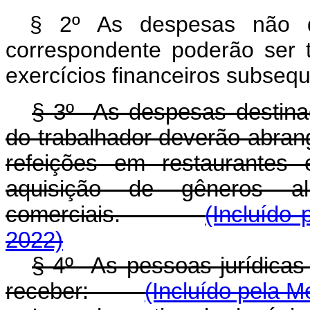
§ 2º As despesas não de
correspondente poderão ser 
exercícios financeiros subseq
§ 3º As despesas destina
do trabalhador deverão abra
refeições em restaurantes 
aquisição de gêneros ali
comerciais.
(Incluído 
2022)
§ 4º As pessoas jurídicas 
receber:
(Incluído pela M