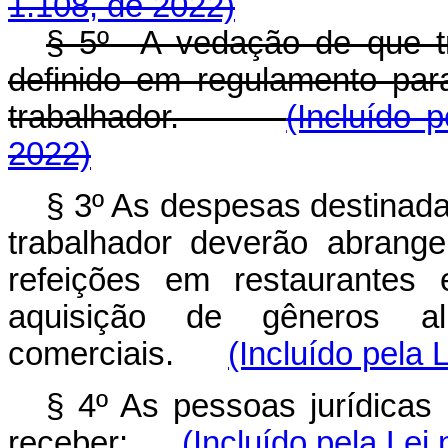
1.108, de 2022)
§ 5º A vedação de que tr
definido em regulamento pa
trabalhador.
(Incluído 
2022)
§ 3º As despesas destinad
trabalhador deverão abrang
refeições em restaurantes 
aquisição de gêneros ali
comerciais.
(Incluído pela 
§ 4º As pessoas jurídicas 
receber:
(Incluído pela Lei