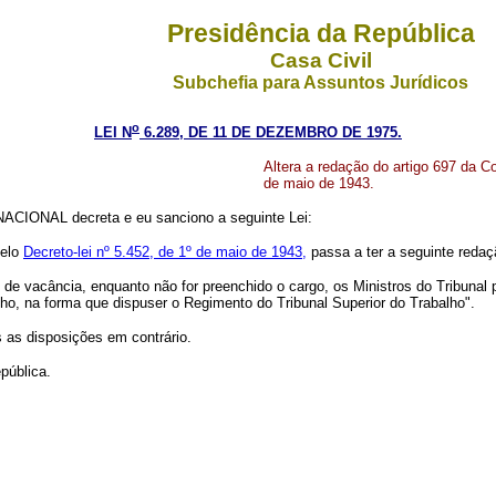
Presidência da República
Casa Civil
Subchefia para Assuntos Jurídicos
o
LEI N
6.289, DE 11 DE DEZEMBRO DE 1975.
Altera a redação do artigo 697 da C
de maio de 1943.
CIONAL decreta e eu sanciono a seguinte Lei:
pelo
Decreto-lei nº 5.452, de 1º de maio de 1943,
passa a ter a seguinte redaç
ou de vacância, enquanto não for preenchido o cargo, os Ministros do Tribuna
lho, na forma que dispuser o Regimento do Tribunal Superior do Trabalho".
s as disposições em contrário.
pública.