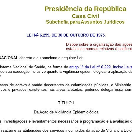
Presidência da República
Casa Civil
Subchefia para Assuntos Jurídicos
o
LEI N
6.259, DE 30 DE OUTUBRO DE 1975.
Dispõe sobre a organização das ações
estabelece normas relativas à notific
NACIONAL
decreta e eu sanciono a seguinte Lei:
 Sistema Nacional de Saúde, na forma do
artigo 1º da Lei nº 6.229, inciso I e
do sua execução inclusive quanto à vigilância epidemiológica, à aplicação 
a.
casos de agravo à saúde decorrentes de calamidades públicas, o Ministéri
licos e privados, existentes nas áreas afetadas, podendo delegar essa co
TÍTULO I
Da Ação de Vigilância Epidemiológica
es, investigações e levantamentos necessários à programação e à avaliação 
nização e as atribuições dos serviços incumbidos da ação de Vigilância Epi