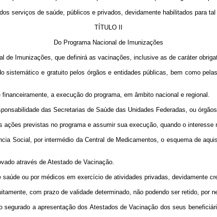
dos serviços de saúde, públicos e privados, devidamente habilitados para tal 
TÍTULO II
Do Programa Nacional de Imunizações
 de Imunizações, que definirá as vacinações, inclusive as de caráter obrigat
do sistemático e gratuito pelos órgãos e entidades públicas, bem como pel
 e financeiramente, a execução do programa, em âmbito nacional e regional.
onsabilidade das Secretarias de Saúde das Unidades Federadas, ou órgãos e 
das ações previstas no programa e assumir sua execução, quando o interesse 
tência Social, por intermédio da Central de Medicamentos, o esquema de aqui
ovado através de Atestado de Vacinação.
e saúde ou por médicos em exercício de atividades privadas, devidamente cr
itamente, com prazo de validade determinado, não podendo ser retido, por nen
 do segurado a apresentação dos Atestados de Vacinação dos seus beneficiá