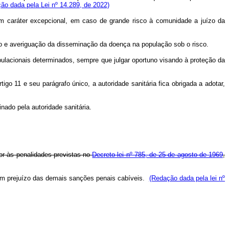
ão dada pela Lei nº 14.289, de 2022)
, em caráter excepcional, em caso de grande risco à comunidade a juízo da
tico e averiguação da disseminação da doença na população sob o risco.
opulacionais determinados, sempre que julgar oportuno visando à proteção da
igo 11 e seu parágrafo único, a autoridade sanitária fica obrigada a adotar,
nado pela autoridade sanitária.
ator às penalidades previstas no
Decreto-lei nº 785, de 25 de agosto de 1969
,
, sem prejuízo das demais sanções penais cabíveis.
(Redação dada pela lei nº