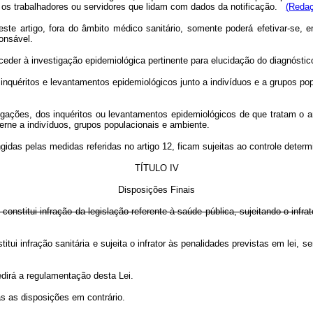
os os trabalhadores ou servidores que lidam com dados da notificação.
(Redaç
neste artigo, fora do âmbito médico sanitário, somente poderá efetivar-se
onsável.
proceder à investigação epidemiológica pertinente para elucidação do diagnós
, inquéritos e levantamentos epidemiológicos junto a indivíduos e a grupos p
igações, dos inquéritos ou levantamentos epidemiológicos de que tratam o art
rne a indivíduos, grupos populacionais e ambiente.
gidas pelas medidas referidas no artigo 12, ficam sujeitas ao controle determi
TÍTULO IV
Disposições Finais
constitui infração da legislação referente à saúde pública, sujeitando o infr
itui infração sanitária e sujeita o infrator às penalidades previstas em lei
edirá a regulamentação desta Lei.
as as disposições em contrário.