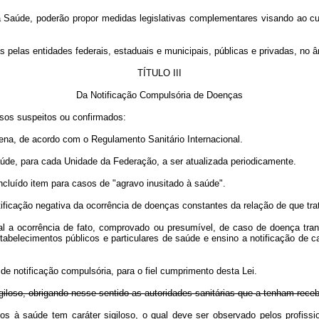
a Saúde, poderão propor medidas legislativas complementares visando ao cu
s pelas entidades federais, estaduais e municipais, públicas e privadas, no 
TÍTULO III
Da Notificação Compulsória de Doenças
asos suspeitos ou confirmados:
ena, de acordo com o Regulamento Sanitário Internacional.
aúde, para cada Unidade da Federação, a ser atualizada periodicamente.
incluído item para casos de "agravo inusitado à saúde".
ficação negativa da ocorrência de doenças constantes da relação de que trata
cal a ocorrência de fato, comprovado ou presumível, de caso de doença tran
tabelecimentos públicos e particulares de saúde e ensino a notificação de
 de notificação compulsória, para o fiel cumprimento desta Lei.
giloso, obrigando nesse sentido as autoridades sanitárias que a tenham receb
os à saúde tem caráter sigiloso, o qual deve ser observado pelos profiss