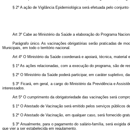
§ 2º A ação de Vigilância Epidemiológica será efetuada pelo conjunto 
Art 3º Cabe ao Ministério da Saúde a elaboração do Programa Nacional
Parágrafo único. As vacinações obrigatórias serão praticadas de mo
Municipais, em todo o território nacional.
Art 4º O Ministério da Saúde coordenará e apoiará, técnica, material
§ 1º As ações relacionadas, com a execução do programa, são de resp
§ 2º O Ministério da Saúde poderá participar, em caráter supletivo, 
§ 3º Ficará, em geral, a cargo do Ministério da Previdência e Assis
interessados.
Art 5º O cumprimento da obrigatoriedade das vacinações será compr
§ 1º O Atestado de Vacinação será emitido pelos serviços públicos d
§ 2º O Atestado de Vacinação, em qualquer caso, será fornecido gratu
§ 3º Anualmente, para o pagamento do salário-família, será exigida
que vier a ser estabelecida em regulamento.