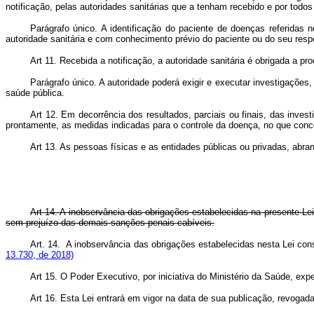
notificação, pelas autoridades sanitárias que a tenham recebido e por tod
Parágrafo único. A identificação do paciente de doenças referidas 
autoridade sanitária e com conhecimento prévio do paciente ou do seu resp
Art 11. Recebida a notificação, a autoridade sanitária é obrigada a 
Parágrafo único. A autoridade poderá exigir e executar investigações
saúde pública.
Art 12. Em decorrência dos resultados, parciais ou finais, das invest
prontamente, as medidas indicadas para o controle da doença, no que conce
Art 13. As pessoas físicas e as entidades públicas ou privadas, abran
Art 14. A inobservância das obrigações estabelecidas na presente Lei 
sem prejuízo das demais sanções penais cabíveis.
Art. 14. A inobservância das obrigações estabelecidas nesta Lei const
13.730, de 2018)
Art 15. O Poder Executivo, por iniciativa do Ministério da Saúde, exp
Art 16. Esta Lei entrará em vigor na data de sua publicação, revogad