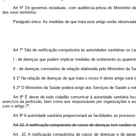
Art 6º Os governos estaduais, com audiência prévia do Ministério d
dos seus territórios.
Parágrafo único. As medidas de que trata este artigo serão observada
Art 7º São de notificação compulsória às autoridades sanitárias os c
I - de doenças que podem implicar medidas de isolamento ou quarent
II - de doenças constantes de relação elaborada pelo Ministério da S
§ 1º Na relação de doenças de que trata o inciso II deste artigo será 
§ 2º O Ministério da Saúde poderá exigir dos Serviços de Saúde a noti
Art 8º É dever de todo cidadão comunicar à autoridade sanitária lo
exercício da profissão, bem como aos responsáveis por organizações e es
com o artigo 7º.
Art 9º A autoridade sanitária proporcionará as facilidades ao processo
Art 10. A notificação compulsória de casos de doenças tem caráter si
Art. 10. A notificação compulsória de casos de doenças e de agrav