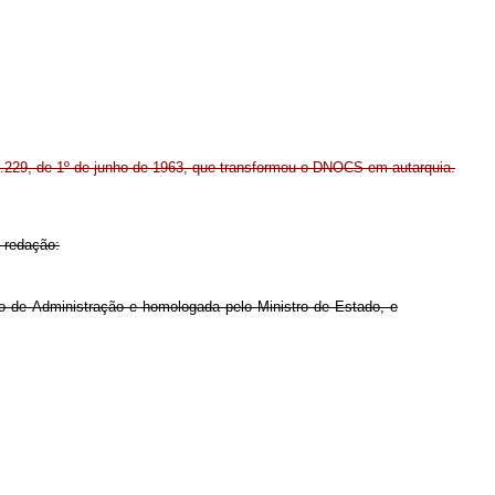
º 4.229, de 1º de junho de 1963, que transformou o DNOCS em autarquia.
e redação:
o de Administração e homologada pelo Ministro de Estado, e