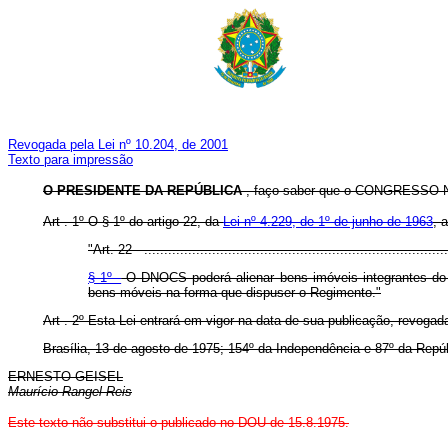
Revogada pela Lei nº 10.204, de 2001
Texto para impressão
O PRESIDENTE DA REPÚBLICA
, faço saber que o CONGRESSO NA
Art . 1º O § 1º do artigo 22, da
Lei nº 4.229, de 1º de junho de 1963
, 
"Art. 22 - .............................................................................
§ 1º -
O DNOCS poderá alienar bens imóveis integrantes do s
bens móveis na forma que dispuser o Regimento."
Art . 2º Esta Lei entrará em vigor na data de sua publicação, revogad
Brasília, 13 de agosto de 1975; 154º da Independência e 87º da Repúb
ERNESTO GEISEL
Maurício Rangel Reis
Este texto não substitui o publicado no DOU de 15.8.1975.