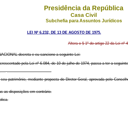
Presidência da República
Casa Civil
Subchefia para Assuntos Jurídicos
LEI Nº 6.232, DE 13 DE AGOSTO DE 1975.
Altera o § 1º do artigo 22 da Lei n
CIONAL decreta e eu sanciono a seguinte Lei:
acrescentado pela Lei nº 6.084, de 10 de julho de 1974, passa a ter a seguint
.... .......................................
eu patrimônio, mediante proposta do Diretor-Geral, aprovada pelo Conselh
as as disposições em contrário.
lica.