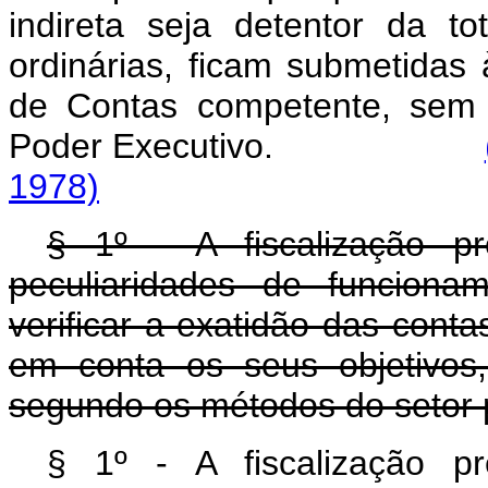
indireta seja detentor da t
ordinárias, ficam submetidas à
de Contas competente, sem p
Poder Executivo.
1978)
§ 1º - A fiscalização pr
peculiaridades de funciona
verificar a exatidão das conta
em conta os seus objetivos
segundo os métodos do setor 
§ 1º - A fiscalização pr