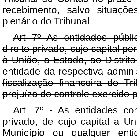
recebimento, salvo situaçõe
plenário do Tribunal.
Art 7º As entidades públi
direito privado, cujo capital p
à União, a Estado, ao Distrit
entidade da respectiva admini
fiscalização financeira do 
prejuízo do controle exercido 
Art. 7º - As entidades com
privado, de cujo capital a Un
Município ou qualquer enti