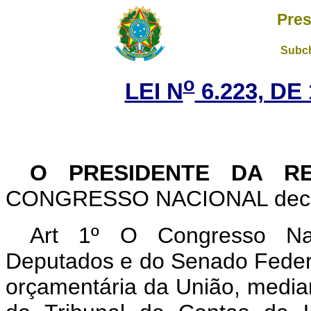
Pres
Subch
o
LEI N
6.223, DE
O PRESIDENTE DA R
CONGRESSO NACIONAL decreta
Art 1º O Congresso Na
Deputados e do Senado Federal
orçamentária da União, median