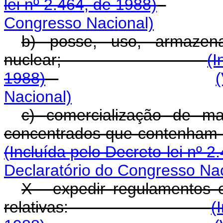
lei nº 2.464, de 1988)
Congresso Nacional)
b) posse, uso, armazena
nuclear;
(I
1988)
Nacional)
c) comercialização de mat
concentrados que cont
(Incluída pelo Decreto-lei nº 2
Declaratório do Congresso Nac
X - expedir regulamentos
relativas:
(