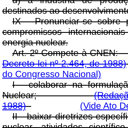
destinados ao desenvolvimento
IX - Pronunciar-se sobre 
compromissos internacionais
energia nuclear.
Art. 2º Compet
Decreto-lei nº 2.464, de 1988)
do Congresso Nacional)
I - colaborar na formulaç
Nuclear;
(Redaçã
1988)
(Vide Ato D
II - baixar diretrizes espec
nuclear, atividades científic