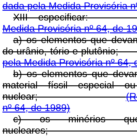
dada pela Medida Provisória n
XIII - espec
Medida Provisória nº 64, de 1
a) os elementos que devam
do urânio, tório
pela Medida Provisória nº 64,
b) os elementos que devam 
material físsil especial 
nuclear;
(R
nº 64, de 1989)
c) os minérios qu
nucleare