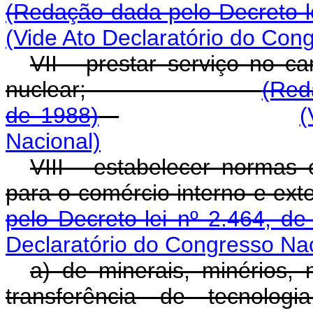
(Redação dada pelo Decreto-le
(Vide Ato Declaratório do Con
VII - prestar serviço no c
nuclear;
(Red
de 1988)
(
Nacional)
VIII - estabelecer normas 
para o comércio inte
pelo Decreto-lei nº 2.464, de
Declaratório do Congresso Nac
a) de minerais, minérios, 
transferência de tecnolog