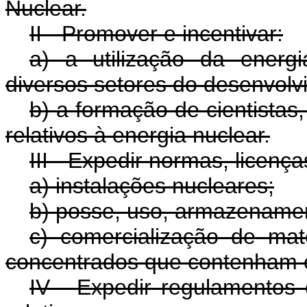
Nuclear.
II - Promover e incentivar:
a) a utilização da energi
diversos setores do desenvolv
b) a formação de cientistas,
relativos à energia nuclear.
III - Expedir normas, licença
a) instalações nucleares;
b) posse, uso, armazenament
c) comercialização de mate
concentrados que contenham 
IV - Expedir regulamentos