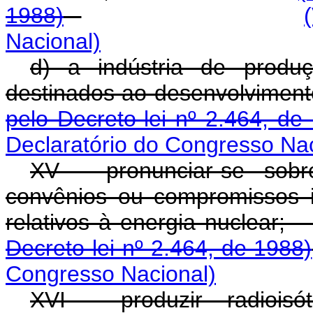
1988)
Nacional)
d) a indústria de produ
destinados ao desen
pelo Decreto-lei nº 2.464, de
Declaratório do Congresso Nac
XV - pronunciar-se sobr
convênios ou compromissos i
relativos à ener
Decreto-lei nº 2.464, de 1988)
Congresso Nacional)
XVI - produzir radioisó