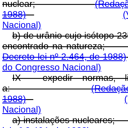
nuclear;
(Redaçã
1988)
(
Nacional)
b) de urânio cujo isótopo 2
encontrado na n
Decreto-lei nº 2.464, de 1988)
do Congresso Nacional)
IX - expedir normas, li
a:
(Redação
1988)
Nacional)
a) instalações n