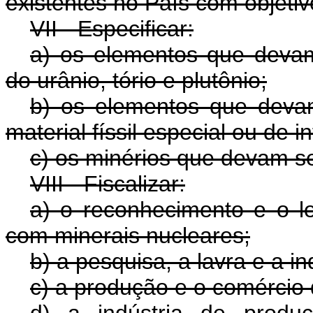
existentes no País com objetiv
VII - Especificar:
a) os elementos que devam
do urânio, tório e plutônio;
b) os elementos que devam 
material físsil especial ou de 
c) os minérios que devam s
VIII - Fiscalizar:
a) o reconhecimento e o l
com minerais nucleares;
b) a pesquisa, a lavra e a i
c) a produção e o comércio 
d) a indústria de produ