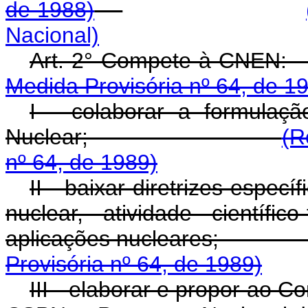
de 1988)
Nacional)
Art. 2° Compet
Medida Provisória nº 64, de 1
I - colaborar a formulaçã
Nuclear;
(R
nº 64, de 1989)
II - baixar diretrizes espec
nuclear, atividade científic
aplicações nucle
Provisória nº 64, de 1989)
III - elaborar e propor ao C