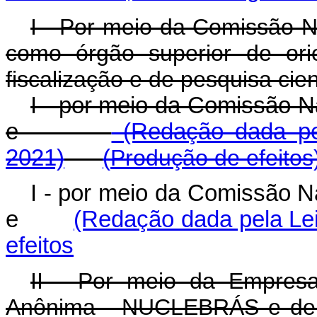
I - Por meio da Comissão N
como órgão superior de orie
fiscalização e de pesquisa cient
I - por meio da Comissão N
e
(Redação dada pel
2021)
(
Produção de efeitos
I - por meio da Comissão N
e
(Redação dada pela Lei
efeitos
II - Por meio da Empresa
Anônima - NUCLEBRÁS e de s