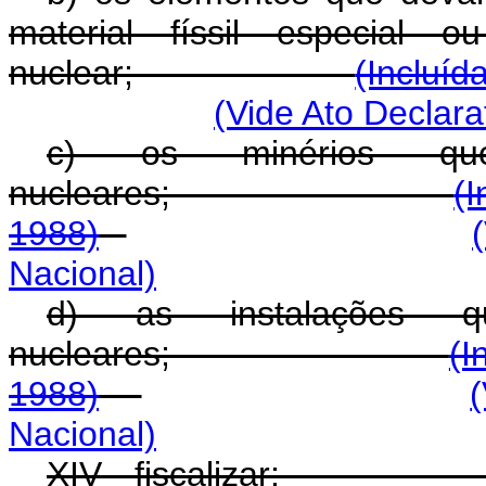
material físsil especial 
nuclear;
(Incluíd
(Vide Ato Declar
c) os minérios qu
nucleares;
(I
1988)
Nacional)
d) as instalações q
nucleares;
(I
1988)
Nacional)
XIV - fiscalizar