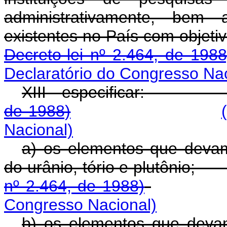
administrativamente, bem 
existentes no País com
Decreto-lei nº 2.464, de 1988
Declaratório do Congresso Nac
XIII - especifica
de 1988)
Nacional)
a) os elementos que devam
do urânio, tório e p
nº 2.464, de 1988)
Congresso Nacional)
b) os elementos que devam 