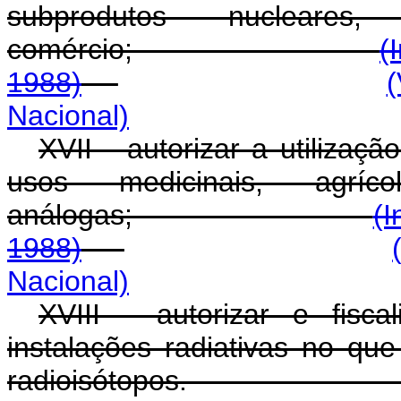
subprodutos nucleare
comércio;
(
1988)
(
Nacional)
XVII - autorizar a utilizaç
usos medicinais, agríco
análogas;
(I
1988)
Nacional)
XVIII - autorizar e fisc
instalações radiativas no qu
radioisótopos