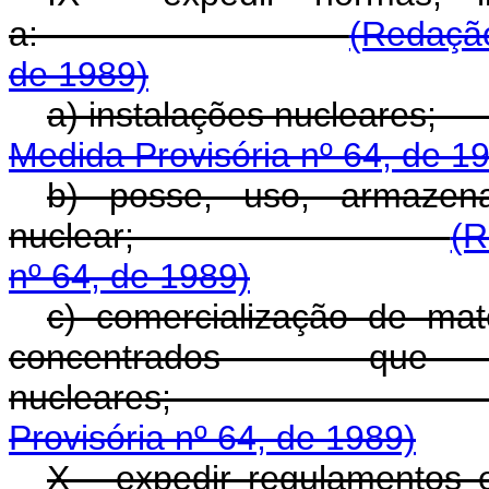
a:
(Redação
de 1989)
a) instalações 
Medida Provisória nº 64, de 1
b) posse, uso, armazena
nuclear;
(R
nº 64, de 1989)
c) comercialização de mate
concentrados que
nuclear
Provisória nº 64, de 1989)
X - expedir regulamentos