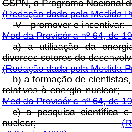
CSPN, o Programa Nac
(Redação dada pela Medida Pro
IV - promover e i
Medida Provisória nº 64, de 1
a) a utilização da energi
diversos setores do 
(Redação dada pela Medida Pro
b) a formação de cientistas,
relativos à energi
Medida Provisória nº 64, de 1
c) a pesquisa científica 
nuclear;
(R