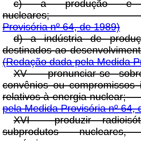
c) a produção e o
nucleare
Provisória nº 64, de 1989)
d) a indústria de produ
destinados ao des
(Redação dada pela Medida Pro
XV - pronunciar-se sobr
convênios ou compromissos i
relativos à ener
pela Medida Provisória nº 64,
XVI - produzir radioisó
subprodutos nucleare