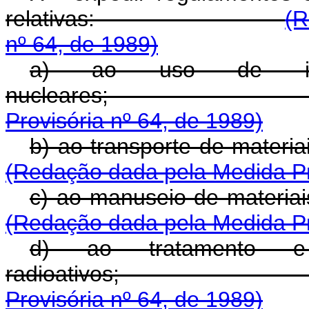
relativas:
(R
nº 64, de 1989)
a) ao uso de inst
nucleare
Provisória nº 64, de 1989)
b) ao transporte 
(Redação dada pela Medida Pro
c) ao manuseio d
(Redação dada pela Medida Pro
d) ao tratamento e
radioativ
Provisória nº 64, de 1989)