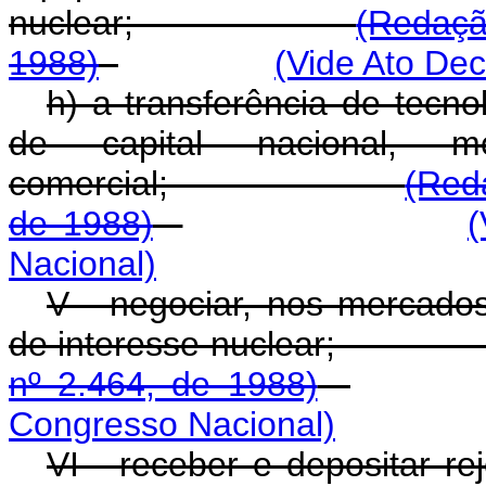
nuclear;
(Redaçã
1988)
(Vide Ato Dec
h) a transferência de tecno
de capital nacional, m
comercial;
(Red
de 1988)
(
Nacional)
V - negociar, nos mercados
de interesse nucle
nº 2.464, de 1988)
Congresso Nacional)
VI - receber e depos