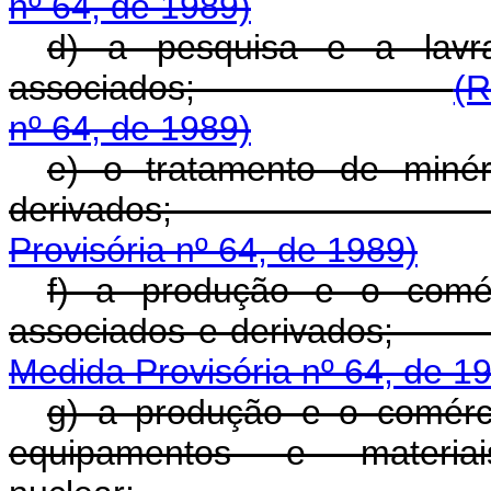
nº 64, de 1989)
d) a pesquisa e a lavr
associados;
(R
nº 64, de 1989)
e) o tratamento de minér
derivado
Provisória nº 64, de 1989)
f) a produção e o comér
associados e de
Medida Provisória nº 64, de 1
g) a produção e o comérci
equipamentos e materi