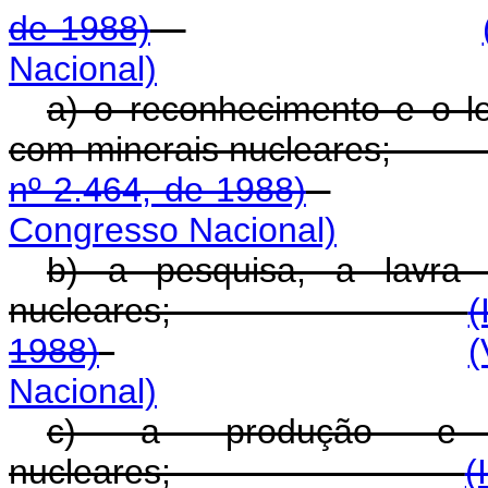
de 1988)
Nacional)
a) o reconhecimento e o l
com minerais nuc
nº 2.464, de 1988)
Congresso Nacional)
b) a pesquisa, a lavra 
nucleares;
(
1988)
(
Nacional)
c) a produção e o
nucleares;
(