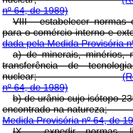
nº 64, de 1989)
VIII - estabelecer normas 
para o comércio in
dada pela Medida Provisória n
a) de minerais, minérios, 
transferência de tecnolog
nuclear;
(R
nº 64, de 1989)
b) de urânio cujo isótopo 2
encontrado na n
Medida Provisória nº 64, de 1
IX - expedir normas, li