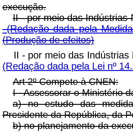
execução.
II - por meio das Indústri
(Redação dada pela Medida 
(
Produção de efeitos)
II - por meio das Indústri
(Redação dada pela Lei nº 14
Art 2º Compete à CNEN:
I - Assessorar o Ministério 
a) no estudo das medida
Presidente da República, da Po
b) no planejamento da execu