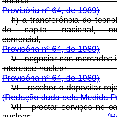
nuclea
Provisória nº 64, de 1989)
h) a transferência de tecno
de capital nacional, m
comercia
Provisória nº 64, de 1989)
V - negociar nos mercados i
interesse nucl
Provisória nº 64, de 1989)
VI - receber e depos
(Redação dada pela Medida Pro
VII - prestar serviços no 
nuclear;
(R