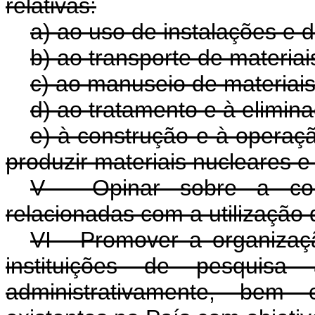
relativas:
a) ao uso de instalações e d
b) ao transporte de materiai
c) ao manuseio de materiais
d) ao tratamento e à elimina
e) à construção e à operaç
produzir materiais nucleares e 
V - Opinar sobre a con
relacionadas com a utilização 
VI - Promover a organizaçã
instituições de pesquisa
administrativamente, bem 