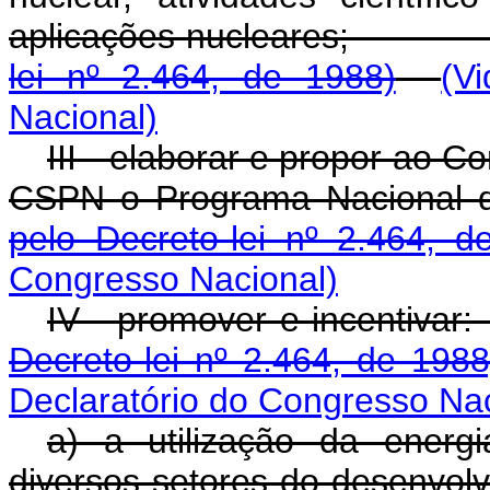
aplicações nuclea
lei nº 2.464, de 1988)
(V
Nacional)
III - elaborar e propor ao C
CSPN o Programa Nacional d
pelo Decreto-lei nº 2.464, d
Congresso Nacional)
IV - promover e i
Decreto-lei nº 2.464, de 1988
Declaratório do Congresso Nac
a) a utilização da energi
diversos setores do 