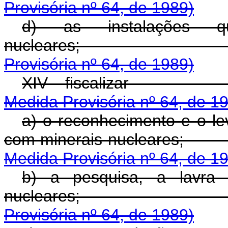
Provisória nº 64, de 1989)
d) as instalações q
nuclear
Provisória nº 64, de 1989)
XIV - fisc
Medida Provisória nº 64, de 1
a) o reconhecimento e o le
com minerais nu
Medida Provisória nº 64, de 1
b) a pesquisa, a lavra 
nucleare
Provisória nº 64, de 1989)