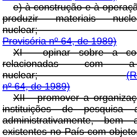
e) à construção e à operaç
produzir materiais nuc
nuclea
Provisória nº 64, de 1989)
XI - opinar sobre a co
relacionadas com a
nuclear;
(R
nº 64, de 1989)
XII - promover a organizaç
instituições de pesquisa
administrativamente, bem 
existentes no País 