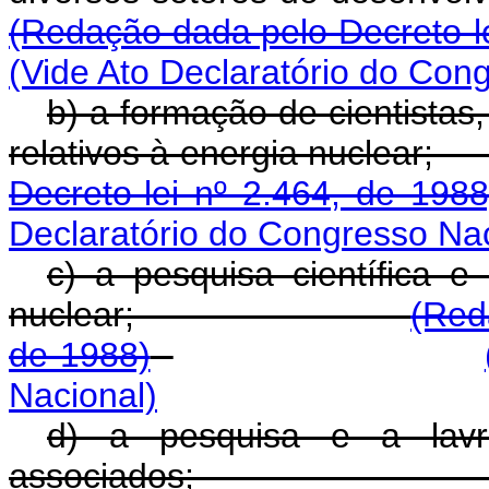
(Redação dada pelo Decreto-le
(Vide Ato Declaratório do Con
b) a formação de cientistas,
relativos à energi
Decreto-lei nº 2.464, de 1988
Declaratório do Congresso Nac
c) a pesquisa científica 
nuclear;
(Red
de 1988)
Nacional)
d) a pesquisa e a lavr
associados