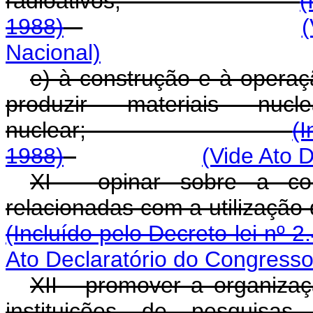
radioativos;
(
1988)
(
Nacional)
e) à construção e à operaç
produzir materiais nuc
nuclear;
(I
1988)
(Vide Ato 
XI - opinar sobre a co
relacionadas com a uti
(Incluído pelo Decreto-lei nº 2
Ato Declaratório do Congresso
XII - promover a organizaç
instituições de pesquisa