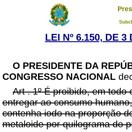
Pres
Subch
LEI Nº 6.150, DE 
O PRESIDENTE DA REPÚ
CONGRESSO NACIONAL
dec
Art . 1º É proibido, em todo 
entregar ao consumo humano, 
contenha iodo na proporção de
metaloide por quilograma do p