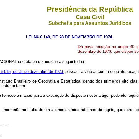
Presidência da República
Casa Civil
Subchefia para Assuntos Jurídicos
o
LEI N
6.140, DE 28 DE NOVEMBRO DE 1974.
Dá nova redação ao artigo 49 e 
dezembro de 1973, que dispõe sobr
IONAL decreta e eu sanciono a seguinte Lei:
º 6.015, de 31 de dezembro de 1973
, passam a vigorar com a seguinte redaçã
stituto Brasileiro de Geografia e Estatística, dentro dos primeiros oito dia
stre anterior.
ca fornecerá mapas para a execução do disposto neste artigo, podendo requis
, incorrerão na multa de um a cinco salários mínimos da região, que será c
.........
..