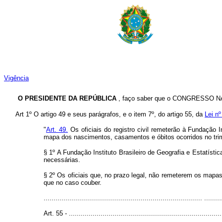
Vigência
O
PRESIDENTE DA REPÚBLICA
, faço saber que o CONGRESSO NAC
Art 1º O artigo 49 e seus parágrafos, e o item 7º, do artigo 55, da
Lei n
"
Art. 49.
Os oficiais do registro civil remeterão à Fundação In
mapa dos nascimentos, casamentos e óbitos ocorridos no trime
§ 1º A Fundação Instituto Brasileiro de Geografia e Estatísti
necessárias.
§ 2º Os oficiais que, no prazo legal, não remeterem os mapas
que no caso couber.
................................................................................ .........
Art. 55 - .............................................................................