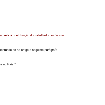
tocante à contribuição do trabalhador autônomo.
centando-se ao artigo o seguinte parágrafo.
te no País."