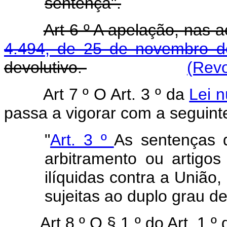
sentença".
Art 6 º A apelação, nas
4.494, de 25 de novembro 
devolutivo.
(Revo
Art 7 º O Art. 3 º da
Lei 
passa a vigorar com a seguint
"
Art. 3 º
As sentenças q
arbitramento ou artigo
ilíquidas contra a União,
sujeitas ao duplo grau de 
Art 8 º O § 1 º do Art. 1 º