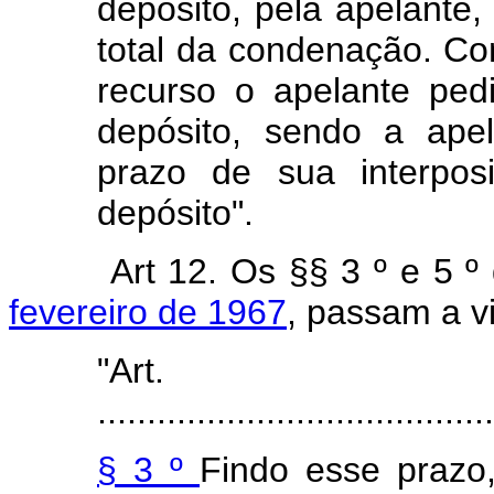
depósito, pela apelante,
total da condenação. Co
recurso o apelante ped
depósito, sendo a ape
prazo de sua interpos
depósito".
Art 12. Os §§ 3 º e 5 º
fevereiro de 1967
, passam a v
"Ar
........................................
§ 3 º
Findo esse prazo