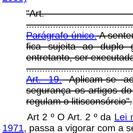
"Ar
........................................
Parágrafo único.
A sente
fica sujeita ao duplo 
entretanto, ser executad
........................................
Art. 19.
Aplicam-se a
segurança os artigos do
regulam o litisconsórcio".
Art 2 º O Art. 2 º da
Lei
1971
, passa a vigorar com a s