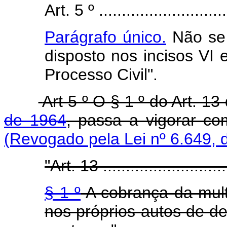
Art. 5 º .............................
Parágrafo único.
Não se a
disposto nos incisos VI 
Processo Civil".
Art 5 º O § 1 º do Art. 13
de 1964
, passa a vigorar c
(Revogado pela Lei nº 6.649, 
"Art. 13 .............................
§ 1 º
A cobrança da mult
nos próprios autos de de