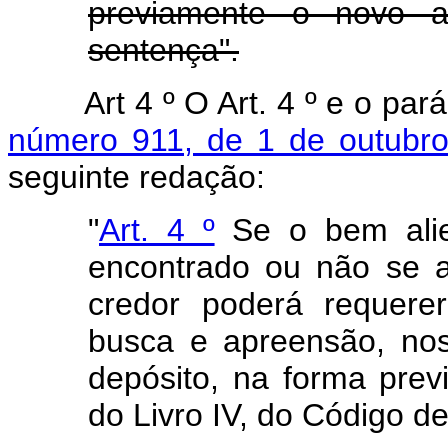
previamente o novo a
sentença".
Art 4 º O Art. 4 º e o par
número 911, de 1 de outubr
seguinte redação:
"
Art. 4 º
Se o bem alien
encontrado ou não se 
credor poderá requere
busca e apreensão, no
depósito, na forma previs
do Livro IV, do Código de