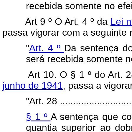
recebida somente no efei
Art 9 º O Art. 4 º da
Lei 
passa vigorar com a seguinte 
"
Art. 4 º
Da sentença do
será recebida somente no
Art 10. O § 1 º do Art. 
junho de 1941
, passa a vigora
"Art. 28 .............................
§ 1 º
A sentença que c
quantia superior ao dobr