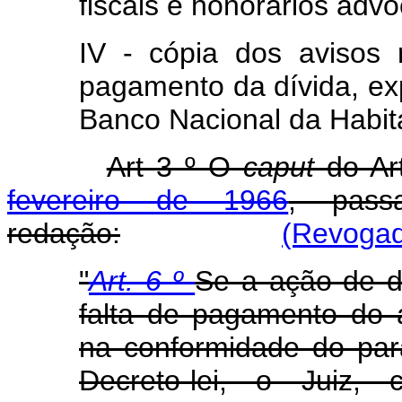
fiscais e honorários advo
IV - cópia dos avisos
pagamento da dívida, ex
Banco Nacional da Habit
Art 3 º O
caput
do Ar
fevereiro de 1966
, pass
redação:
(Revogad
"
Art. 6 º
Se a ação de d
falta de pagamento do a
na conformidade do pará
Decreto-lei, o Juiz, 