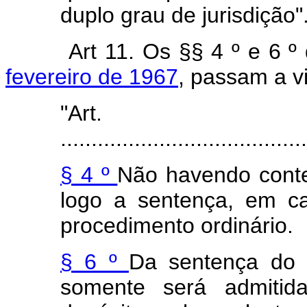
duplo grau de jurisdição"
Art 11. Os §§ 4 º e 6 º
fevereiro de 1967
, passam a v
"Ar
........................................
§ 4 º
Não havendo contes
logo a sentença, em ca
procedimento ordinário.
§ 6 º
Da sentença do 
somente será admitid