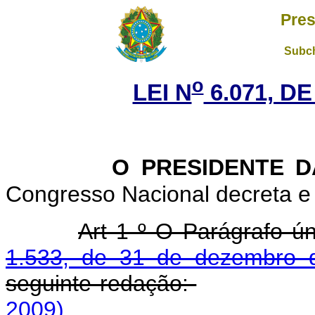
Pres
Subch
o
LEI N
6.071, DE
O PRESIDENTE 
Congresso Nacional decreta e 
Art 1 º O Parágrafo ún
1.533, de 31 de dezembro 
seguinte redação:
2009)