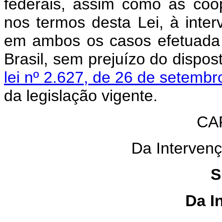
federais, assim como as coope
nos termos desta Lei, à interv
em ambos os casos efetuada 
Brasil, sem prejuízo do dispo
lei nº 2.627, de 26 de setemb
da legislação vigente.
C
A
Da Interven
S
Da I