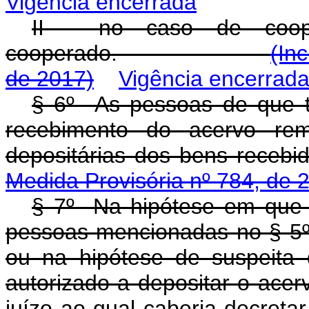
Vigência encerrada
II - no caso de coope
cooperado.
(In
de 2017)
Vigência encerrad
§ 6º As pessoas de que t
recebimento do acervo rem
depositárias dos b
Medida Provisória nº 784, de 
§ 7º Na hipótese em que 
pessoas mencionadas no § 5º f
ou na hipótese de suspeita d
autorizado a depositar o ace
juízo ao qual caberia 