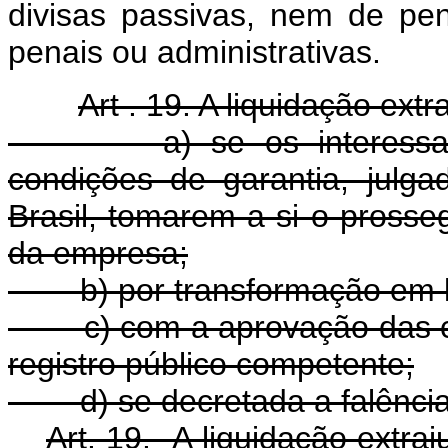
divisas passivas, nem de pen
penais ou administrativas.
Art . 19. A liquidação extr
a) se os interessados,
condições de garantia, julga
Brasil, tomarem a si o pross
da empresa;
b) por transformação em liq
c) com a aprovação das cont
registro público competente;
d) se decretada a falência 
Art. 19. A liquidação 