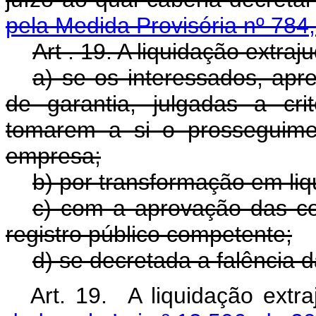
pela Medida Provisória nº 784
Art . 19. A liquidação extraju
a) se os interessados, apr
de garantia, julgadas a cri
tomarem a si o prosseguime
empresa;
b) por transformação em liq
c) com a aprovação das con
registro público competente;
d) se decretada a falência d
Art. 19. A liquidação extr