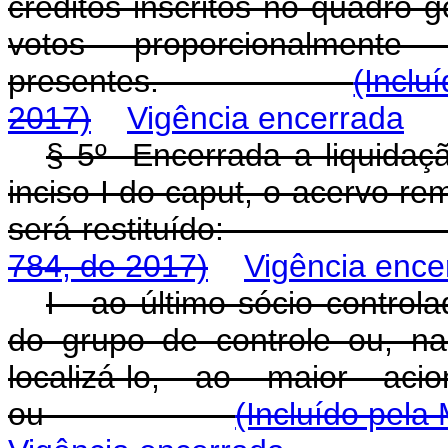
créditos inscritos no quadro 
votos proporcionalment
presentes.
(Inclu
2017)
Vigência encerrada
§ 5º Encerrada a liquidaçã
inciso I do caput, o acervo re
será restituído
784, de 2017)
Vigência ence
I - ao último sócio control
do grupo de controle ou, na 
localizá-lo, ao maior aci
ou
(Incluído pela