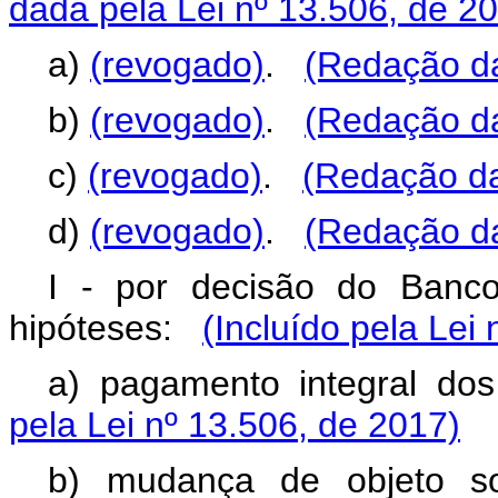
dada pela Lei nº 13.506, de 2
a)
(revogado)
.
(Redação da
b)
(revogado)
.
(Redação da
c)
(revogado)
.
(Redação da
d)
(revogado)
.
(Redação da
I - por decisão do Banco
hipóteses:
(Incluído pela Lei
a) pagamento integral dos
pela Lei nº 13.506, de 2017)
b) mudança de objeto soc