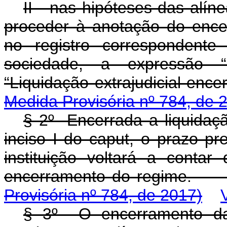
II - nas hipóteses das alínea
proceder à anotação do encer
no registro correspondente
sociedade, a expressão “E
“Liquidação extrajudi
Medida Provisória nº 784, de 
§ 2º Encerrada a liquidaçã
inciso I do caput, o prazo pre
instituição voltará a conta
encerramento do
Provisória nº 784, de 2017)
§ 3º O encerramento da l