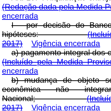
(Redação dada pela Medida Pr
encerrada
I - por decisão do Banco
hipóteses:
(Inclu
2017)
Vigência encerrada
a) pagamento integral
(Incluído pela Medida Provi
encerrada
b) mudança de objeto soc
econômica não integr
Nacional;
(Inclu
2017)
Vigência encerrada