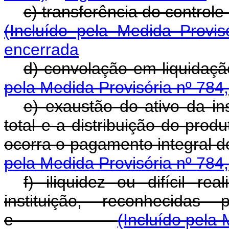
c) transferência do con
(Incluído pela Medida Provi
encerrada
d) convolação em li
pela Medida Provisória nº 784
e) exaustão do ativo da in
total e a distribuição do prod
ocorra o pagamento inte
pela Medida Provisória nº 784
f) iliquidez ou difícil r
instituição, reconhecidas
e
(Incluído pela