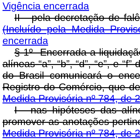
Vigência encerrada
II - pela decretação
(Incluído pela Medida Provi
encerrada
§ 1º Encerrada a liquidação
alíneas “a”, “b”, “d”, “e”, e “f
do Brasil comunicará o enc
Registro do Comérc
Medida Provisória nº 784, de 
I - nas hipóteses das alín
promover as anotaçõe
Medida Provisória nº 784, de 