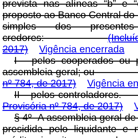
prevista nas alíneas “b” e 
proposto ao Banco Central do 
simples dos present
credores:
(Inclu
2017)
Vigência encerrada
I - pelos cooperados ou p
assembleia geral;
nº 784, de 2017)
Vigência e
II - pelos contr
Provisória nº 784, de 2017)
§ 4º A assembleia geral de 
presidida pelo liquidante e 