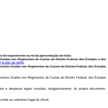
to do requerimento ou no da apresentação do título.
s fixados nos Regimentos de Custas do Distrito Federal, dos Estados e dos
º 6.216, de 1975)
olumentos fixados nos Regimentos de Custas do Distrito Federal, dos Estados
olumentos fixados nos Regimentos de Custas do Distrito Federal, dos Estados
tos e despesas legais constará, obrigatoriamente, do próprio documento,
umbe ao substituto legal do oficial.