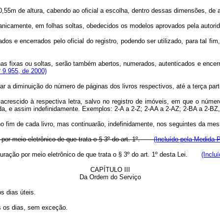
0,55m de altura, cabendo ao oficial a escolha, dentro dessas dimensões, de
canicamente, em folhas soltas, obedecidos os modelos aprovados pela autorid
ados e encerrados pelo oficial do registro, podendo ser utilizado, para tal 
has fixas ou soltas, serão também abertos, numerados, autenticados e encerra
º 9.955, de 2000)
zar a diminuição do número de páginas dos livros respectivos, até a terça par
 acrescido à respectiva letra, salvo no registro de imóveis, em que o núme
a, e assim indefinidamente. Exemplos: 2-A a 2-Z; 2-AA a 2-AZ; 2-BA a 2-BZ,
no fim de cada livro, mas continuarão, indefinidamente, nos seguintes da me
ão por meio eletrônico de que trata o § 3º do art. 1º.
(Incluído pela Medida P
crituração por meio eletrônico de que trata o § 3º do art. 1º desta Lei.
(Inclu
CAPÍTULO III
Da Ordem do Serviço
 dias úteis.
os os dias, sem exceção.