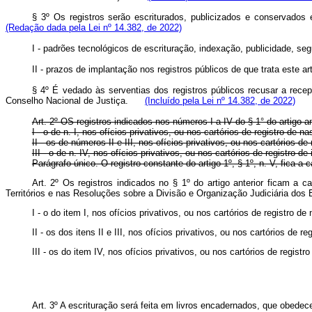
§ 3º Os registros serão escriturados, publicizados e conservado
(Redação dada pela Lei nº 14.382, de 2022)
I - padrões tecnológicos de escrituração, indexação, publicidade,
II - prazos de implantação nos registros públicos de que trata est
§ 4º É vedado às serventias dos registros públicos recusar a rece
Conselho Nacional de Justiça.
(Incluído pela Lei nº 14.382, de 2022)
Art. 2º OS registros indicados nos números I a IV do § 1° do artigo 
I - o de n. I, nos ofícios privativos, ou nos cartórios de registro de
II - os de números II e III, nos ofícios privativos, ou nos cartórios de
III - o de n. IV, nos ofícios privativos, ou nos cartórios de registro de
Parágrafo único. O registro constante do artigo 1º, § 1º, n. V, fica a
Art. 2º Os registros indicados no § 1º do artigo anterior ficam a 
Territórios e nas Resoluções sobre a Divisão e Organização Judiciári
I - o do item I, nos ofícios privativos, ou nos cartórios de r
II - os dos itens II e III, nos ofícios privativos, ou nos cartór
III - os do item IV, nos ofícios privativos, ou nos cartórios de
Art. 3º A escrituração será feita em livros encadernados, que obedec