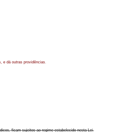
s, e dá outras providências.
ídicos, ficam sujeitos ao regime estabelecido nesta Lei.