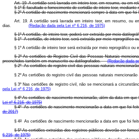
Art. 19. A certidão será lavrada em inteiro teor, em resumo, ou em re
§ 1º É facultado o fornecimento de certidão de inteiro teor, mediante
§ 2º A certidão de nascimento mencionará sempre à data em que foi 
Art. 19. A certidão será lavrada em inteiro teor, em resumo, ou e
dias.
(Redação dada pela Lei nº 6.216, de 1975)
§ 1º A certidão, de inteiro teor, poderá ser extraída por meio datilogr
§ 1º A certidão, de inteiro teor, será extraída por meio reprográfic
§ 1º A certidão de inteiro teor será extraída por meio reprográfico
§ 2º As certidões do Registro Civil das Pessoas Naturais menciona
preenchidos também em manuscrito ou datilografados.
(Redação dada pel
§ 2º As certidões do registro civil das pessoas naturais menciona
§ 2º As certidões do registro civil das pessoas naturais menciona
§ 3º Nas certidões de registro civil, não se mencionará a circun
pela Lei nº 6.216, de 1975)
§ 4º As certidões de nascimento mencionarão, além da data em q
Lei nº 6.216, de 1975)
§ 4
º
As certidões de nascimento mencionarão a data em que foi
de 2017)
o
§ 4
As certidões de nascimento mencionarão a data em que foi fe
§ 5º As certidões extraídas dos registros públicos deverão ser
6.216, de 1975)