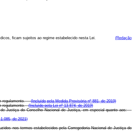
tos jurídicos, ficam sujeitos ao regime estabelecido nesta Lei.
(Redação
s em regulamento.
(Incluído pela Medida Provisória nº 881, de 2019)
 em regulamento.
(Incluído pela Lei nº 13.874, de 2019)
al de Justiça do Conselho Nacional de Justiça, em especial quanto aos:
 1.085, de 2021)
uzidos nos termos estabelecidos pela Corregedoria Nacional de Justiça do