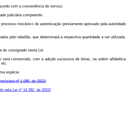
 acordo com a conveniência do serviço.
ade judiciária competente.
fim, processo mecânico de autenticação previamente aprovado pela autoridade
dos pelo tabelião, que determinará a respectiva quantidade a ser utilizada,
te do consignado nesta Lei.
ro será conservado, com a adição sucessiva de letras, na ordem alfabética
 etc.
sma espécie.
rovisória nº 1.085, de 2021)
ído pela Lei nº 14.382, de 2022)