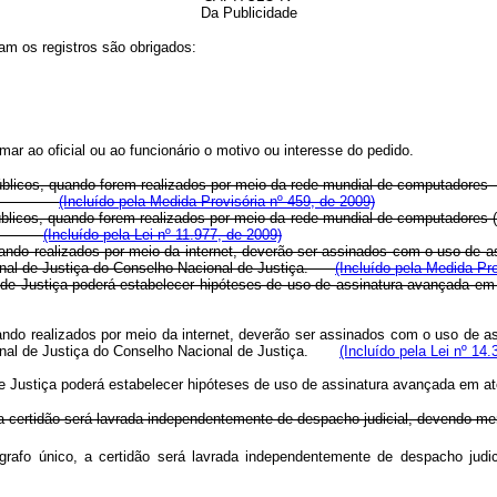
Da Publicidade
am os registros são obrigados:
mar ao oficial ou ao funcionário o motivo ou interesse do pedido.
licos, quando forem realizados por meio da rede mundial de computadores - I
a - ICP.
(Incluído pela Medida Provisória nº 459, de 2009)
licos, quando forem realizados por meio da rede mundial de computadores (in
- ICP.
(Incluído pela Lei nº 11.977, de 2009)
ando realizados por meio da internet, deverão ser assinados com o uso de a
ional de Justiça do Conselho Nacional de Justiça.
(Incluído pela Medida Pro
al de Justiça poderá estabelecer hipóteses de uso de assinatura avançad
ando realizados por meio da internet, deverão ser assinados com o uso de as
ional de Justiça do Conselho Nacional de Justiça.
(Incluído pela Lei nº 14
l de Justiça poderá estabelecer hipóteses de uso de assinatura avançada 
 a certidão será lavrada independentemente de despacho judicial, devendo men
ágrafo único, a certidão será lavrada independentemente de despacho judi