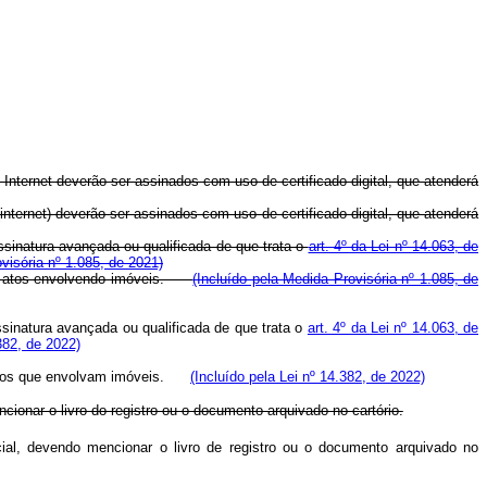
nternet deverão ser assinados com uso de certificado digital, que atenderá
ternet) deverão ser assinados com uso de certificado digital, que atenderá
ssinatura avançada ou qualificada de que trata o
art. 4º da Lei nº 14.063, de
visória nº 1.085, de 2021)
a em atos envolvendo imóveis.
(Incluído pela Medida Provisória nº 1.085, de
sinatura avançada ou qualificada de que trata o
art. 4º da Lei nº 14.063, de
.382, de 2022)
em atos que envolvam imóveis.
(Incluído pela Lei nº 14.382, de 2022)
cionar o livro do registro ou o documento arquivado no cartório.
cial, devendo mencionar o livro de registro ou o documento arquivado no