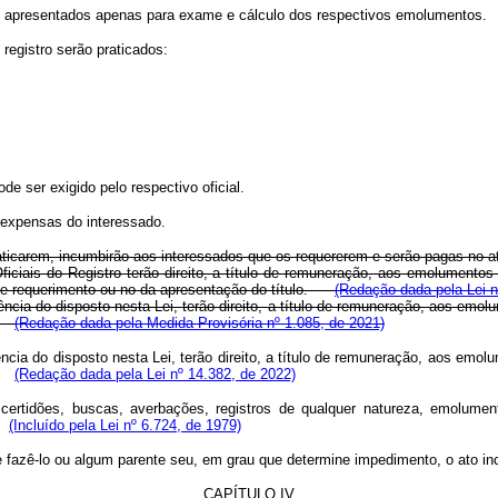
s apresentados apenas para exame e cálculo dos respectivos emolumentos.
registro serão praticados:
e ser exigido pelo respectivo oficial.
 expensas do interessado.
praticarem, incumbirão aos interessados que os requererem e serão pagas no a
Oficiais do Registro terão direito, a título de remuneração, aos emolumento
to de requerimento ou no da apresentação do título.
(Redação dada pela Lei n
rência do disposto nesta Lei, terão direito, a título de remuneração, aos em
er.
(Redação dada pela Medida Provisória nº 1.085, de 2021)
rência do disposto nesta Lei, terão direito, a título de remuneração, aos em
er.
(Redação dada pela Lei nº 14.382, de 2022)
 certidões, buscas, averbações, registros de qualquer natureza, emolumen
o.
(Incluído pela Lei nº 6.724, de 1979)
de fazê-lo ou algum parente seu, em grau que determine impedimento, o ato inc
CAPÍTULO IV