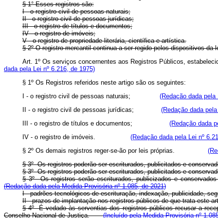
§ 1° Esses registros são:
I - o registro civil de pessoas naturais;
II - o registro civil de pessoas jurídicas;
III - o registro de títulos e documentos;
IV - o registro de imóveis;
V - o registro de propriedade literária, científica e artística.
§ 2º O registro mercantil continua a ser regido pelos dispositivos da 
Art. 1º Os serviços concernentes aos Registros Públicos, estabele
dada pela Lei nº 6.216, de 1975)
§ 1º Os Registros referidos neste artigo são os seguinte
I - o registro civil de pessoas naturais;
(Redação dada pela L
II - o registro civil de pessoas jurídicas;
(Redação dada pela 
III - o registro de títulos e documentos;
(Redação dada pe
IV - o registro de imóveis.
(Redação dada pela Lei nº 6.21
§ 2º Os demais registros reger-se-ão por leis próprias.
(Re
§ 3º Os registros poderão ser escriturados, publicitados e conser
§ 3º Os registros poderão ser escriturados, publicitados e conser
§ 3º Os registros serão escriturados, publicizados e conservado
(Redação dada pela Medida Provisória nº 1.085, de 2021)
I - padrões tecnológicos de escrituração, indexação, publicidade,
II - prazos de implantação nos registros públicos de que trata est
§ 4º É vedado às serventias dos registros públicos recusar a rece
Conselho Nacional de Justiça.
(Incluído pela Medida Provisória nº 1.08