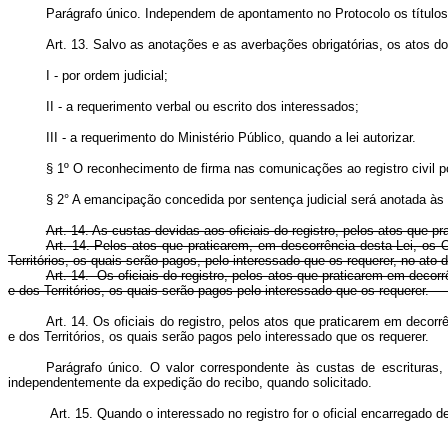
Parágrafo único. Independem de apontamento no Protocolo os título
Art. 13. Salvo as anotações e as averbações obrigatórias, os atos do 
I - por ordem judicial;
II - a requerimento verbal ou escrito dos interessados;
III - a requerimento do Ministério Público, quando a lei autorizar.
§ 1º O reconhecimento de firma nas comunicações ao registro civil pod
§ 2° A emancipação concedida por sentença judicial será anotada às
Art. 14. As custas devidas aos oficiais do registro, pelos atos que 
Art. 14. Pelos atos que praticarem, em descorrência desta Lei, os 
Territórios, os quais serão pagos, pelo interessado que os requerer, no a
Art. 14. Os oficiais do registro, pelos atos que praticarem em decor
e dos Territórios, os quais serão pagos pelo interessado que os requer
Art. 14. Os oficiais do registro, pelos atos que praticarem em decor
e dos Territórios, os quais serão pagos pelo interessado que os requer
Parágrafo único. O valor correspondente às custas de escrituras,
independentemente da expedição do recibo, quando solicitad
Art. 15. Quando o interessado no registro for o oficial encarregado 