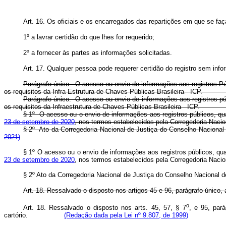
Art. 16. Os oficiais e os encarregados das repartições em que se faç
1º a lavrar certidão do que lhes for requerido;
2º a fornecer às partes as informações solicitadas.
Art. 17. Qualquer pessoa pode requerer certidão do registro sem infor
Parágrafo único. O acesso ou envio de informações aos registros Púb
os requisitos da Infra-Estrutura de Chaves Públicas Brasileir
Parágrafo único. O acesso ou envio de informações aos registros púb
os requisitos da Infraestrutura de Chaves Públicas Brasileira 
§ 1º O acesso ou o envio de informações aos registros públicos, qu
23 de setembro de 2020
, nos termos estabelecidos pela Corregedoria Nac
§ 2º Ato da Corregedoria Nacional de Justiça do Conselho Nacion
2021)
§ 1º O acesso ou o envio de informações aos registros públicos, qu
23 de setembro de 2020
, nos termos estabelecidos pela Corregedoria Nac
§ 2º Ato da Corregedoria Nacional de Justiça do Conselho Naciona
Art. 18. Ressalvado o disposto nos artigos 45 e 96, parágrafo único,
o
Art. 18. Ressalvado o disposto nos arts. 45, 57, § 7
, e 95, par
cartório.
(Redação dada pela Lei nº 9.807, de 1999)