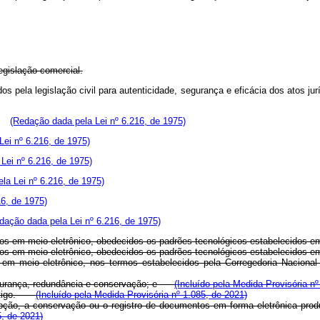
legislação comercial.
cidos pela legislação civil para autenticidade, segurança e eficácia dos a
s:
(Redação dada pela Lei nº 6.216, de 1975)
ei nº 6.216, de 1975)
Lei nº 6.216, de 1975)
la Lei nº 6.216, de 1975)
6, de 1975)
dação dada pela Lei nº 6.216, de 1975)
vados em meio eletrônico, obedecidos os padrões tecnológicos estabelecido
vados em meio eletrônico, obedecidos os padrões tecnológicos estabelecidos
s em meio eletrônico, nos termos estabelecidos pela Corregedoria Nacion
 segurança, redundância e conservação; e
(Incluído pela Medida Provisória nº
e artigo.
(Incluído pela Medida Provisória nº 1.085, de 2021)
pção, a conservação ou o registro de documentos em forma eletrônica prod
5, de 2021)