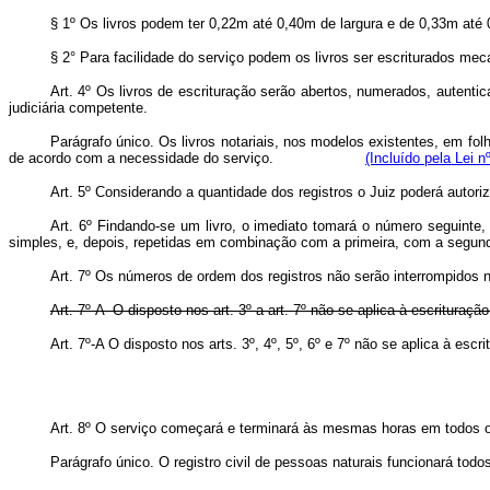
§ 1º Os livros podem ter 0,22m até 0,40m de largura e de 0,33m até 
§ 2° Para facilidade do serviço podem os livros ser escriturados me
Art. 4º Os livros de escrituração serão abertos, numerados, autentic
judiciária competente.
Parágrafo único. Os livros notariais, nos modelos existentes, em fol
de acordo com a necessidade do serviço.
(Incluído pela Lei n
Art. 5º Considerando a quantidade dos registros o Juiz poderá autori
Art. 6º Findando-se um livro, o imediato tomará o número seguinte,
simples, e, depois, repetidas em combinação com a primeira, com a segund
Art. 7º Os números de ordem dos registros não serão interrompidos 
Art. 7º-A O disposto nos art. 3º a art. 7º não se aplica à escrituraç
Art. 7º-A O disposto nos arts. 3º, 4º, 5º, 6º e 7º não se aplica à es
Art. 8º O serviço começará e terminará às mesmas horas em todos os
Parágrafo único. O registro civil de pessoas naturais funcionará tod