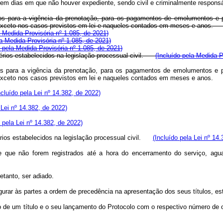
u em dias em que não houver expediente, sendo civil e criminalmente responsáv
 para a vigência da prenotação, para os pagamentos de emolumentos e para
s, exceto nos casos previstos em lei e naqueles contados em meses e anos
a Medida Provisória nº 1.085, de 2021)
la Medida Provisória nº 1.085, de 2021)
o pela Medida Provisória nº 1.085, de 2021)
térios estabelecidos na legislação processual civil.
(Incluído pela Medida P
 para a vigência da prenotação, para os pagamentos de emolumentos e para
es, exceto nos casos previstos em lei e naqueles contados em meses e ano
ncluído pela Lei nº 14.382, de 2022)
 Lei nº 14.382, de 2022)
o pela Lei nº 14.382, de 2022)
térios estabelecidos na legislação processual civil.
(Incluído pela Lei nº 14
 e que não forem registrados até a hora do encerramento do serviço, aguar
etanto, ser adiado.
egurar às partes a ordem de precedência na apresentação dos seus títulos, e
o de um título e o seu lançamento do Protocolo com o respectivo número de 