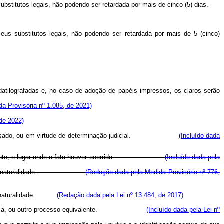
substitutos legais, não podendo ser retardada por mais de cinco (5) dias.
seus substitutos legais, não podendo ser retardada por mais de 5 (cinco)
datilografadas e, no caso de adoção de papéis impressos, os claros serão
a Provisória nº 1.085, de 2021)
de 2022)
óprio interessado, ou em virtude de determinação judicial.
(Incluído dada
expressamente, o lugar onde o fato houver ocorrido.
(Incluído dada pela
essamente, a naturalidade.
(Redação dada pela Medida Provisória nº 776,
te, a naturalidade.
(Redação dada pela Lei nº 13.484, de 2017)
 por fotocópia, ou outro processo equivalente.
(Incluído dada pela Lei nº