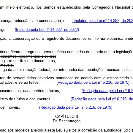
s em meio eletrônico, nos termos estabelecidos pela Corregedoria Nacion
 segurança, redundância e conservação; e
(Incluído pela Lei nº 14.382, de 20
e artigo.
(Incluído pela Lei nº 14.382, de 2022)
pção, a conservação ou o registro de documentos em forma eletrônica prod
anterior ficam a cargo dos serventuários nomeados de acordo com a legislação
 nascimentos, casamentos e óbitos;
 registro de títulos e documentos;
 imóveis.
 cargo da administração federal, por intermédio das repartições técnicas indica
cargo de serventuários privativos nomeados de acordo com o estabelecido na
a dos Estados, e serão feitos:
(Redação dada pela Lei nº 6.216, de 1975)
egistro de nascimentos, casamentos e óbitos;
(Redação dada pela Lei nº 6.
ios de registro de títulos e documentos;
(Redação dada pela Lei nº 6.216, de
 registro de imóveis.
(Redação dada pela Lei nº 6.216, de 1975)
CAPÍTULO II
Da Escrituração
erão aos modelos anexos a esta Lei, sujeitos à correição da autoridade judici