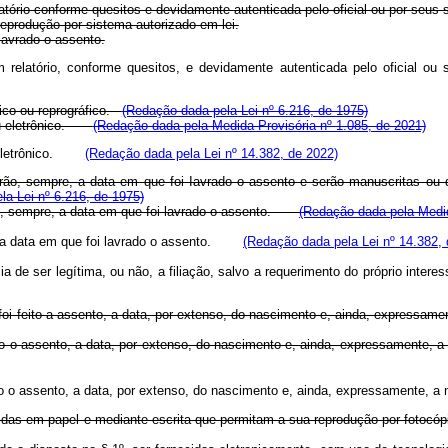
latório conforme quesitos e devidamente autenticada pelo oficial ou por seus 
 reprodução por sistema autorizado em lei.
lavrado o assento.
m relatório, conforme quesitos, e devidamente autenticada pelo oficial ou 
áfico ou reprográfico.
(Redação dada pela Lei nº 6.216, de 1975)
o ou eletrônico.
(Redação dada pela Medida Provisória nº 1.085, de 2021)
 ou eletrônico.
(Redação dada pela Lei nº 14.382, de 2022)
rão, sempre, a data em que foi Iavrado o assento e serão manuscritas ou 
a Lei nº 6.216, de 1975)
rão, sempre, a data em que foi lavrado o assento.
(Redação dada pela Medid
rão a data em que foi lavrado o assento.
(Redação dada pela Lei nº 14.382, 
stância de ser legítima, ou não, a filiação, salvo a requerimento do pr
ue foi feito a assento, a data, por extenso, do nascimento e, ainda, 
 feito o assento, a data, por extenso, do nascimento e, ainda, expr
ito o assento, a data, por extenso, do nascimento e, ainda, expressamen
 fornecidas em papel e mediante escrita que permitam a sua reprodução