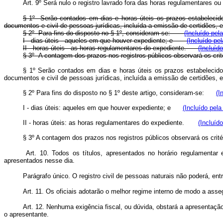
Art. 9º Será nulo o registro lavrado fora das horas regulamentares o
§ 1º Serão contados em dias e horas úteis os prazos estabelecidos
documentos e civil de pessoas jurídicas, incluída a emissão de certidõe
§ 2º Para fins do disposto no § 1º, consideram-se:
(Incluído pel
I - dias úteis - aqueles em que houver expediente; e
(Incluído pe
II - horas úteis - as horas regulamentares do expediente.
(Incluíd
§ 3º A contagem dos prazos nos registros públicos observará os cri
§ 1º Serão contados em dias e horas úteis os prazos estabelecidos
documentos e civil de pessoas jurídicas, incluída a emissão de certidõ
§ 2º Para fins do disposto no § 1º deste artigo, consideram-se:
(I
I - dias úteis: aqueles em que houver expediente; e
(Incluído pela
II - horas úteis: as horas regulamentares do expediente.
(Incluíd
§ 3º A contagem dos prazos nos registros públicos observará os cri
Art. 10. Todos os títulos, apresentados no horário regulamentar
apresentados nesse dia.
Parágrafo único. O registro civil de pessoas naturais não poderá, entr
Art. 11. Os oficiais adotarão o melhor regime interno de modo a ass
Art. 12. Nenhuma exigência fiscal, ou dúvida, obstará a apresentaçã
o apresentante.