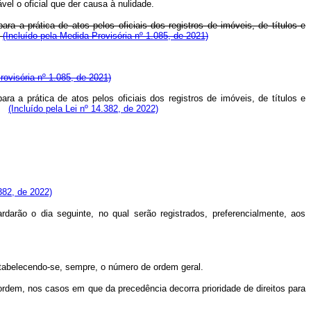
el o oficial que der causa à nulidade.
 a prática de atos pelos oficiais dos registros de imóveis, de títulos e
.
(Incluído pela Medida Provisória nº 1.085, de 2021)
rovisória nº 1.085, de 2021)
 a prática de atos pelos oficiais dos registros de imóveis, de títulos e
s.
(Incluído pela Lei nº 14.382, de 2022)
.382, de 2022)
darão o dia seguinte, no qual serão registrados, preferencialmente, aos
stabelecendo-se, sempre, o número de ordem geral.
ordem, nos casos em que da precedência decorra prioridade de direitos para