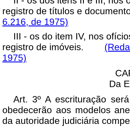
II - os dos itens II e III, nos
registro de títulos e docu
6.216, de 1975)
III - os do item IV, nos ofíci
registro de imóveis.
(Reda
1975)
CAP
Da E
Art. 3º A escrituração ser
obedecerão aos modelos anexo
da autoridade judiciária compe