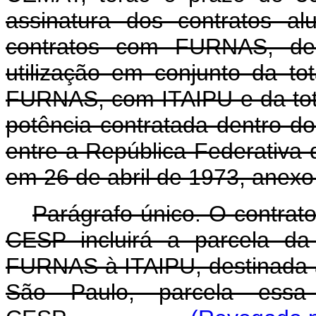
assinatura dos contratos al
contratos com FURNAS, de 
utilização em conjunto da to
FURNAS, com ITAIPU e da tota
potência contratada dentro d
entre a República Federativa 
em 26 de abril de 1973, anexo
Parágrafo único. O contrat
CESP incluirá a parcela da
FURNAS à ITAIPU, destinada 
São Paulo, parcela essa