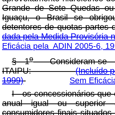
Grande de Sete Quedas ou 
Iguaçu, o Brasil se obrigou
detentores de quotas-
dada pela Medida Provisória n
Eficácia pela ADIN 2005-6, 1
o
§ 1
Consideram-se de
ITAIPU:
(Incluído 
1999)
Sem Eficáci
I - os concessionários que
anual igual ou superio
consumidores finais situados