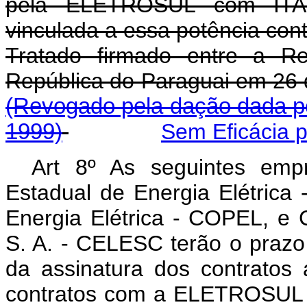
pela ELETROSUL com ITAI
vinculada a essa potência con
Tratado firmado entre a Re
República do Paraguai em
(Revogado pela dação dada pe
1999)
Sem Eficácia 
Art 8º As seguintes emp
Estadual de Energia Elétric
Energia Elétrica - COPEL, e C
S. A. - CELESC terão o prazo d
da assinatura dos contratos 
contratos com a ELETROSUL d