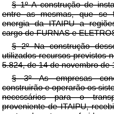
§ 1º A construção de insta
entre as mesmas, que se f
energia da ITAIPU a regiõe
cargo de FURNAS e ELETRO
§ 2º Na construção dess
utilizados recursos previstos n
5.824, de 14 de novembro de 
§ 3º As empresas conce
construirão e operarão os sis
necessários para o transp
proveniente de ITAIPU, rec