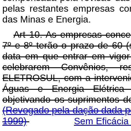
pelas restantes empresas con
das Minas e Energia.
Art 10. As empresas conce
7º e 8º terão o prazo de 60 (
data em que entrar em vigor 
celebrarem Convênios, 
ELETROSUL, com a interveni
Águas e Energia Elétri
objetivando os suprime
(Revogado pela dação dada pe
1999)
Sem Eficácia