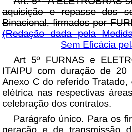
Art. 5
A ELETROBRÁS sub-
aquisição e repasse dos se
Binacional, firmados
(Redação dada pela Medida 
Sem Eficácia pe
Art 5º FURNAS e ELETRO
ITAIPU com duração de 20 (
Anexo C do referido Tratado
elétrica nas respectivas áre
celebração dos contratos.
Parágrafo único. Para os f
geração e de transmissão d