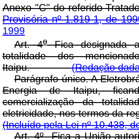
Anexo "C" do referid
Provisória nº 1.819-1, de 199
1999
o
Art. 4
Fica designada a
totalidade dos mencionad
Itaipu.
(Redação dada 
Parágrafo único. A Eletrob
Energia de Itaipu, fica
comercialização da totalid
eletricidade, nos termo
(Incluído pela Lei nº 10.438, 
Art. 4º Fica a União autor