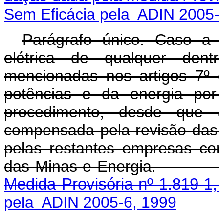
Sem Eficácia pela ADIN 2005-
Parágrafo único. Caso a
elétrica de qualquer dent
mencionadas nos artigos 7º e
potências e da energia por 
procedimento, desde que 
compensada pela revisão das 
pelas restantes empresas con
das Minas e Energi
Medida Provisória nº 1.819-1
pela ADIN 2005-6, 1999