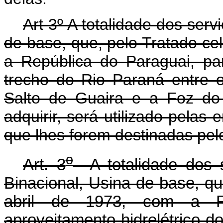
Art 3º A totalidade dos serv
de base, que, pelo Tratado ce
a República do Paraguai, par
trecho do Rio Paraná entre
Salto de Guaira e a Foz do 
adquirir, será utilizado pelas
que lhes forem destinadas pe
o
Art. 3
A totalidade dos s
Binacional, Usina de base, q
abril de 1973, com a R
aproveitamento hidrelétrico d