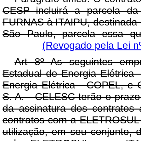
CESP incluirá a parcela da
FURNAS à ITAIPU, destinada 
São Paulo, parcela essa qu
(Revogado pela Lei n
Art 8º As seguintes emp
Estadual de Energia Elétric
Energia Elétrica - COPEL, e C
S. A. - CELESC terão o prazo d
da assinatura dos contratos 
contratos com a ELETROSUL d
utilização, em seu conjunto, 