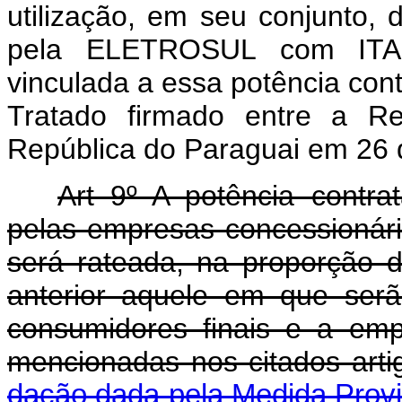
utilização, em seu conjunto, 
pela ELETROSUL com ITAI
vinculada a essa potência con
Tratado firmado entre a Re
República do Paraguai em 26 d
Art 9º A potência con
pelas empresas concessionári
será rateada, na proporção 
anterior aquele em que serã
consumidores finais e a em
mencionadas nos citados arti
dação dada pela Medida Provis