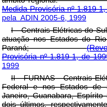
âmbito regiona
Medida Provisória nº 1.819-1,
pela ADIN 2005-6, 1999
I - Centrais Elétricas do 
atuação nos Estados do Rio
Paraná;
(Revo
Provisória nº 1.819-1, de 199
1999
II - FURNAS - Centrais Elét
Federal e nos Estados de 
Janeiro, Guanabara, Espírito
dois últimos, respectivament