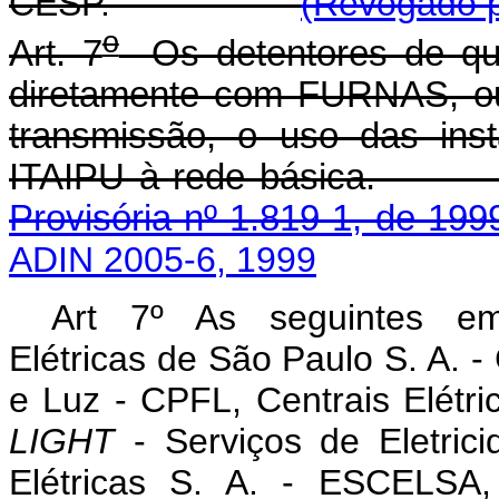
CESP.
(Revogado p
o
Art. 7
Os detentores de quo
diretamente com FURNAS, ou
transmissão, o uso das ins
ITAIPU à rede bá
Provisória nº 1.819-1, de 199
ADIN 2005-6, 1999
Art 7º As seguintes emp
Elétricas de São Paulo S. A. 
e Luz - CPFL, Centrais Elétr
LIGHT
- Serviços de Eletric
Elétricas S. A. - ESCELSA,