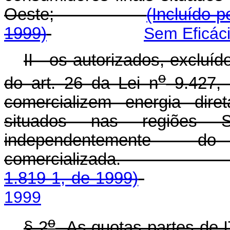
Oeste;
(Incluído p
1999)
Sem Eficác
II - os autorizados, excluíd
o
do art. 26 da Lei n
9.427, 
comercializem energia dire
situados nas regiões S
independentemente 
comercializada
1.819-1, de 1999)
1999
o
§ 2
As quotas-partes de I