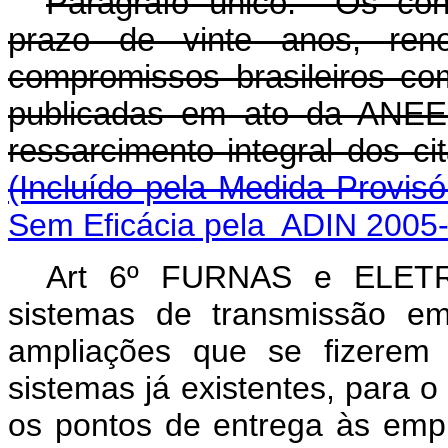
Parágrafo único. Os contr
prazo de vinte anos, ren
compromissos brasileiros co
publicadas em ato da ANE
ressarcimento integra
(Incluído pela Medida Provisó
Sem Eficácia pela ADIN 2005-
Art 6º FURNAS e ELETRO
sistemas de transmissão em
ampliações que se fizerem 
sistemas já existentes, para o
os pontos de entrega às empr