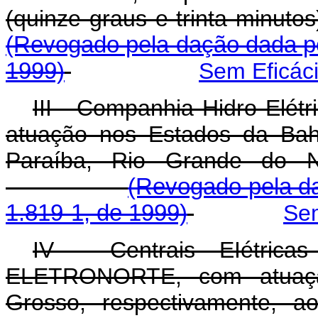
(quinze graus e trinta m
(Revogado pela dação dada pe
1999)
Sem Eficác
III - Companhia Hidro Elét
atuação nos Estados da Bah
Paraíba, Rio Grande do N
(Revogado pela da
1.819-1, de 1999)
Sem
IV - Centrais EIétric
ELETRONORTE, com atuaçã
Grosso, respectivamente, a