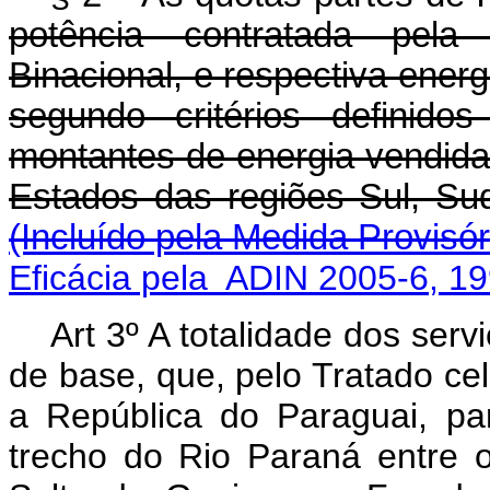
potência contratada p
Binacional, e respectiva ener
segundo critérios definid
montantes de energia vendida
Estados das regiões S
(Incluído pela Medida Provisór
Eficácia pela ADIN 2005-6, 1
Art 3º A totalidade dos serv
de base, que, pelo Tratado ce
a República do Paraguai, par
trecho do Rio Paraná entre