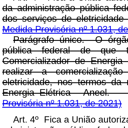
da administração pública fed
dos serviços de eletricida
Medida Provisória nº 1.031, d
Parágrafo único. O órgã
pública federal de que
Comercializador de Energia
realizar a comercializaçã
eletricidade, nos termos da
Energia Elétrica - A
Provisória nº 1.031, de 2021)
Art. 4º Fica a União autori