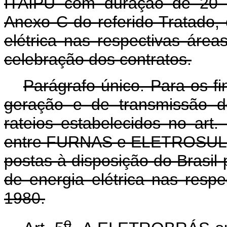
ITAIPU com duração de 20 (
Anexo C do referido Tratado
elétrica nas respectivas áre
celebração dos contratos.
Parágrafo único. Para os f
geração e de transmissão d
rateios estabelecidos no art. 
entre FURNAS e ELETROSUL, d
postas à disposição do Brasi
de energia elétrica nas resp
1980.
o