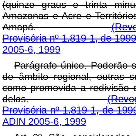
(quinze graus e trinta minu
Amazonas e Acre e Territóri
Amapá.
(Rev
Provisória nº 1.819-1, de 1999
2005-6, 1999
Parágrafo único. Poderão s
de âmbito regional, outras
como promovida a redivisão
delas.
(Revo
Provisória nº 1.819-1, de 199
ADIN 2005-6, 1999