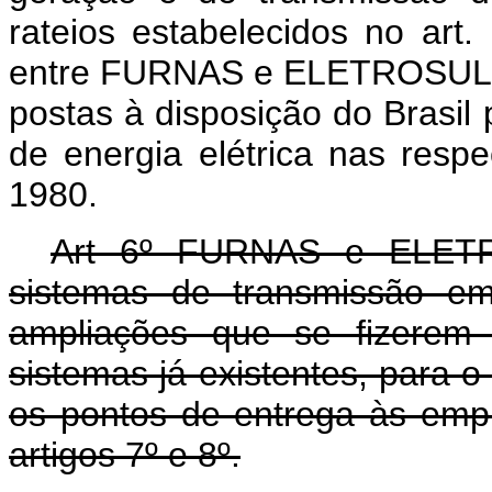
rateios estabelecidos no art. 
entre FURNAS e ELETROSUL, d
postas à disposição do Brasi
de energia elétrica nas resp
1980.
Art 6º FURNAS e ELETRO
sistemas de transmissão em
ampliações que se fizerem 
sistemas já existentes, para o
os pontos de entrega às empr
artigos 7º e 8º.