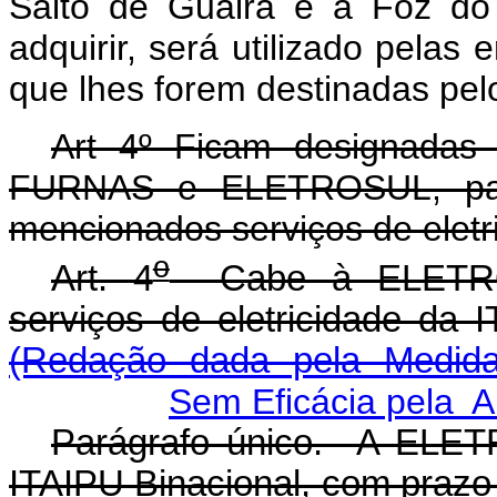
Salto de Guaira e a Foz do 
adquirir, será utilizado pelas
que lhes forem destinadas pe
Art 4º Ficam designadas
FURNAS e ELETROSUL, para
mencionados serviços de eletr
o
Art. 4
Cabe à ELETROBR
serviços de eletrici
(Redação dada pela Medida 
Sem Eficácia pela 
Parágrafo único. A ELET
ITAIPU Binacional, com prazo 