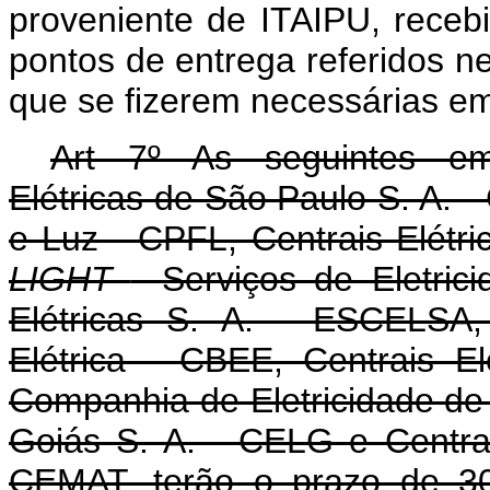
proveniente de ITAIPU, rec
pontos de entrega referidos n
que se fizerem necessárias em
Art 7º As seguintes emp
Elétricas de São Paulo S. A. 
e Luz - CPFL, Centrais Elétr
LIGHT
- Serviços de Eletric
Elétricas S. A. - ESCELSA,
Elétrica - CBEE, Centrais E
Companhia de Eletricidade de B
Goiás S. A. - CELG e Centrai
CEMAT, terão o prazo de 30 