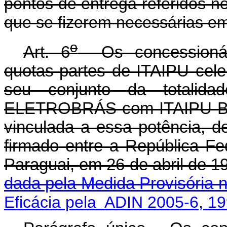
pontos de entrega referidos n
que se fizerem necessárias em
o
Art. 6
Os concessionári
quotas-partes de ITAIPU cele
seu conjunto da totalida
ELETROBRÁS com ITAIPU Bina
vinculada a essa potência, d
firmado entre a República Fe
Paraguai, em 26 de abri
dada pela Medida Provisória n
Eficácia pela ADIN 2005-6, 1