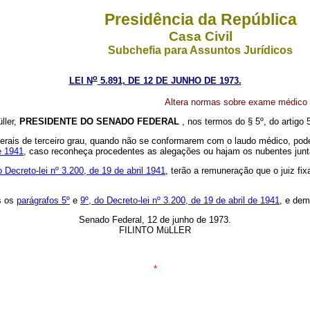
Presidência da República
Casa Civil
Subchefia para Assuntos Jurídicos
o
LEI N
5.891, DE 12 DE JUNHO DE 1973.
Altera normas sobre exame médico na
ller,
PRESIDENTE DO SENADO FEDERAL
, nos termos do § 5º, do artigo 
aterais de terceiro grau, quando não se conformarem com o laudo médico, po
e 1941,
caso reconheça procedentes as alegações ou hajam os nubentes junta
do Decreto-lei nº 3.200, de 19 de abril 1941
, terão a remuneração que o juiz fix
os os
parágrafos 5º
e
9º, do Decreto-lei nº 3.200, de 19 de abril de 1941
, e dem
Senado Federal, 12 de junho de 1973.
FILINTO MüLLER
*