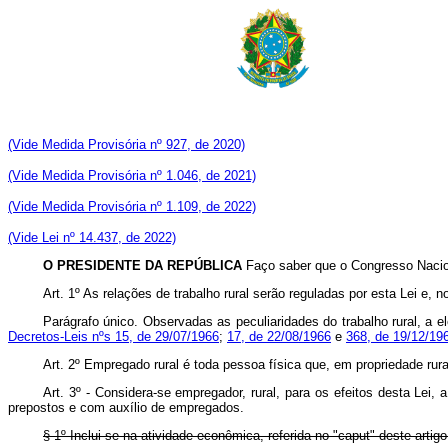
(Vide Medida Provisória nº 927, de 2020)
(Vide Medida Provisória nº 1.046, de 2021)
(Vide Medida Provisória nº 1.109, de 2022)
(Vide Lei nº 14.437, de 2022)
O PRESIDENTE DA REPÚBLICA
Faço saber que o Congresso Nacion
Art. 1º As relações de trabalho rural serão reguladas por esta Lei e
Parágrafo único. Observadas as peculiaridades do trabalho rural, a
Decretos-Leis nºs 15, de 29/07/1966
;
17, de 22/08/1966
e
368, de 19/12/19
Art. 2º Empregado rural é toda pessoa física que, em propriedade rura
Art. 3º - Considera-se empregador, rural, para os efeitos desta Lei,
prepostos e com auxílio de empregados.
§ 1º Inclui-se na atividade econômica, referida no "caput" deste art