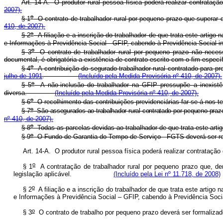
Art. 14-A. O produtor rural pessoa física poderá realizar contr
2007).
o
§ 1
O contrato de trabalhador rural por pequeno prazo que supe
410, de 2007).
o
§ 2
A filiação e a inscrição do trabalhador de que trata este artig
e Informações à Previdência Social - GFIP, cabendo à Previdência Soc
o
§ 3
O contrato de trabalhador rural por pequeno prazo não necess
documental, é obrigatória a existência de contrato escrito com o fim e
o
§ 4
A contribuição do segurado trabalhador rural contratado para pres
julho de 1991
.
(Incluído pela Medida Provisória nº 410, de 2007).
o
§ 5
A não-inclusão do trabalhador na GFIP pressupõe a inexistênc
diversa.
(Incluído pela Medida Provisória nº 410, de 2007).
o
§ 6
O recolhimento das contribuições previdenciárias far-se-á
o
§ 7
São assegurados ao trabalhador rural contratado por pequeno pr
nº 410, de 2007).
o
§ 8
Todas as parcelas devidas ao trabalhador de que trata este
o
§ 9
O Fundo de Garantia do Tempo de Serviço - FGTS deverá ser r
Art. 14-A. O produtor rural pessoa física poderá realizar contrat
o
§ 1
A contratação de trabalhador rural por pequeno prazo que, den
legislação aplicável.
(Incluído pela Lei nº 11.718, de 2008)
o
§ 2
A filiação e a inscrição do trabalhador de que trata este arti
e Informações à Previdência Social – GFIP, cabendo à Previdência
o
§ 3
O contrato de trabalho por pequeno prazo deverá ser formalizad