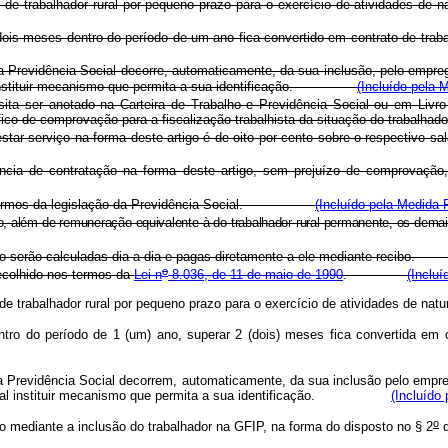
atação de trabalhador rural por pequeno prazo para o exercício de ativ
rar dois meses dentro do período de um ano fica convertido em contrato
o na Previdência Social decorre, automaticamente, da sua inclusão, pelo em
ial instituir mecanismo que permita a sua identificação.
(Incluído pela 
ita ser anotado na Carteira de Trabalho e Previdência Social ou em Livr
specífico de comprovação para a fiscalização trabalhista da situação do 
tar serviço na forma deste artigo é de oito por cento sobre o respectivo sal
ia de contratação na forma deste artigo, sem prejuízo de comprovação, p
 nos termos da legislação da Previdência Social.
(Incluído pela Medida P
azo, além de remuneração equivalente à do trabalhador rural permanente, o
 artigo serão calculadas dia-a-dia e pagas diretamente a ele mediante 
o
ecolhido nos termos da
Lei n
8.036, de 11 de maio de 1990
.
(Incluí
ação de trabalhador rural por pequeno prazo para o exercício de atividad
tro do período de 1 (um) ano, superar 2 (dois) meses fica convertida em 
go na Previdência Social decorrem, automaticamente, da sua inclusão pelo em
 Social instituir mecanismo que permita a sua identificação.
(Incluído 
o
o mediante a inclusão do trabalhador na GFIP, na forma do disposto no § 2