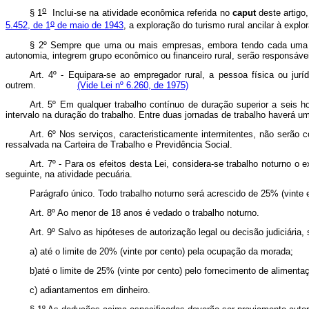
o
§ 1
Inclui-se na atividade econômica referida no
caput
deste artigo
o
5.452, de 1
de maio de 1943
, a exploração do turismo rural ancilar 
§ 2º Sempre que uma ou mais empresas, embora tendo cada uma del
autonomia, integrem grupo econômico ou financeiro rural, serão responsáve
Art. 4º - Equipara-se ao empregador rural, a pessoa física ou juríd
outrem.
(Vide Lei nº 6.260, de 1975)
Art. 5º Em qualquer trabalho contínuo de duração superior a seis 
intervalo na duração do trabalho. Entre duas jornadas de trabalho haverá
Art. 6º Nos serviços, caracteristicamente intermitentes, não serão 
ressalvada na Carteira de Trabalho e Previdência Social.
Art. 7º - Para os efeitos desta Lei, considera-se trabalho noturno o
seguinte, na atividade pecuária.
Parágrafo único. Todo trabalho noturno será acrescido de 25% (vinte 
Art. 8º Ao menor de 18 anos é vedado o trabalho noturno.
Art. 9º Salvo as hipóteses de autorização legal ou decisão judiciári
a) até o limite de 20% (vinte por cento) pela ocupação da morada;
b)até o limite de 25% (vinte por cento) pelo fornecimento de alimenta
c) adiantamentos em dinheiro.