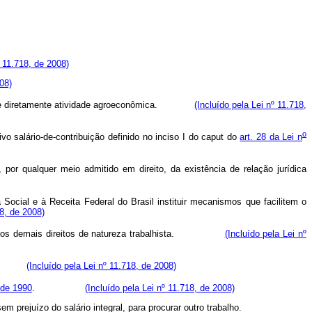
º 11.718, de 2008)
08)
e explore diretamente atividade agroeconômica.
(Incluído pela Lei nº 11.718,
o
vo salário-de-contribuição definido no inciso I do
caput
do
art. 28 da Lei n
or qualquer meio admitido em direito, da existência de relação jurídica
ocial e à Receita Federal do Brasil instituir mecanismos que facilitem o
18, de 2008)
nente, os demais direitos de natureza trabalhista.
(Incluído pela Lei nº
ecibo.
(Incluído pela Lei nº 11.718, de 2008)
 de 1990
.
(Incluído pela Lei nº 11.718, de 2008)
m prejuízo do salário integral, para procurar outro trabalho.