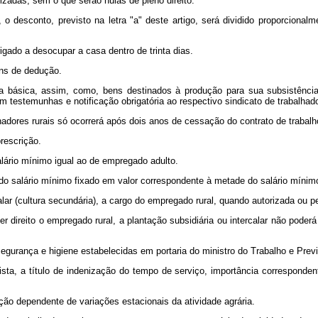
zadas, sem o que serão nulas de pleno direito.
desconto, previsto na letra "a" deste artigo, será dividido proporciona
igado a desocupar a casa dentro de trinta dias.
ins de dedução.
a básica, assim, como, bens destinados à produção para sua subsistência 
m testemunhas e notificação obrigatória ao respectivo sindicato de trabalhado
lhadores rurais só ocorrerá após dois anos de cessação do contrato de trabalh
rescrição.
lário mínimo igual ao de empregado adulto.
 salário mínimo fixado em valor correspondente à metade do salário mínimo 
alar (cultura secundária), a cargo do empregado rural, quando autorizada ou p
er direito o empregado rural, a plantação subsidiária ou intercalar não pod
segurança e higiene estabelecidas em portaria do ministro do Trabalho e Previ
ista, a título de indenização do tempo de serviço, importância corresponde
ção dependente de variações estacionais da atividade agrária.