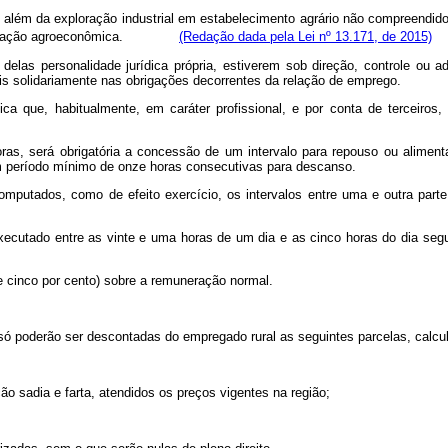
, além da exploração industrial em estabelecimento agrário não compreendid
à exploração agroeconômica.
(Redação dada pela Lei nº 13.171, de 2015)
as personalidade jurídica própria, estiverem sob direção, controle ou 
is solidariamente nas obrigações decorrentes da relação de emprego.
ica que, habitualmente, em caráter profissional, e por conta de terceiros,
horas, será obrigatória a concessão de um intervalo para repouso ou alim
 um período mínimo de onze horas consecutivas para descanso.
computados, como de efeito exercício, os intervalos entre uma e outra part
 executado entre as vinte e uma horas de um dia e as cinco horas do dia segu
e cinco por cento) sobre a remuneração normal.
a, só poderão ser descontadas do empregado rural as seguintes parcelas, calcu
ção sadia e farta, atendidos os preços vigentes na região;