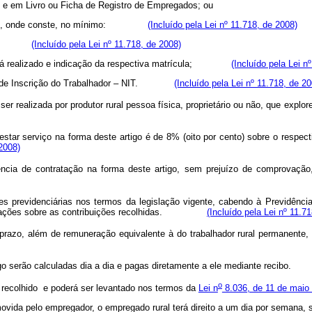
al e em Livro ou Ficha de Registro de Empregados; ou
da parte, onde conste, no mínimo:
(Incluído pela Lei nº 11.718, de 2008)
letiva;
(Incluído pela Lei nº 11.718, de 2008)
lho será realizado e indicação da respectiva matrícula;
(Incluído pela Lei n
úmero de Inscrição do Trabalhador – NIT.
(Incluído pela Lei nº 11.718, de 20
á ser realizada por produtor rural pessoa física, proprietário ou não, qu
star serviço na forma deste artigo é de 8% (oito por cento) sobre o respecti
 2008)
ia de contratação na forma deste artigo, sem prejuízo de comprovação, p
previdenciárias nos termos da legislação vigente, cabendo à Previdência S
informações sobre as contribuições recolhidas.
(Incluído pela Lei nº 11.7
o prazo, além de remuneração equivalente à do trabalhador rural perma
artigo serão calculadas dia a dia e pagas diretamente a ele mediante r
o
recolhido e poderá ser levantado nos termos da
Lei n
8.036, de 11 de maio
movida pelo empregador, o empregado rural terá direito a um dia por semana, se