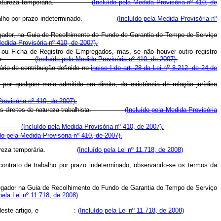
idades de natureza temporária.
(Incluído pela Medida Provisória nº 410, de
 de trabalho por prazo indeterminado.
(Incluído pela Medida Provisória nº
pregador, na Guia de Recolhimento do Fundo de Garantia do Tempo de Serviço
Medida Provisória nº 410, de 2007).
o ou Ficha de Registro de Empregados, mas, se não houver outro registro
trabalhador.
(Incluído pela Medida Provisória nº 410, de 2007).
o
ário-de-contribuição definido no
inciso I do art. 28 da Lei n
8.212, de 24 de
or qualquer meio admitido em direito, da existência de relação jurídica
rovisória nº 410, de 2007).
s demais direitos de natureza trabalhista.
(Incluído pela Medida Provisória
recibo.
(Incluído pela Medida Provisória nº 410, de 2007).
do pela Medida Provisória nº 410, de 2007).
es de natureza temporária.
(Incluído pela Lei nº 11.718, de 2008)
contrato de trabalho por prazo indeterminado, observando-se os termos da
pregador na Guia de Recolhimento do Fundo de Garantia do Tempo de Serviço
pela Lei nº 11.718, de 2008)
deste artigo, e :
(Incluído pela Lei nº 11.718, de 2008)