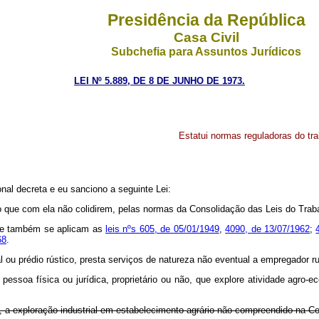
Presidência da República
Casa Civil
Subchefia para Assuntos Jurídicos
LEI Nº 5.889, DE 8 DE JUNHO DE 1973.
Estatui normas reguladoras do trab
al decreta e eu sanciono a seguinte Lei:
, no que com ela não colidirem, pelas normas da Consolidação das Leis do Tra
 ele também se aplicam as
leis nºs 605, de 05/01/1949
,
4090, de 13/07/1962
;
68
.
l ou prédio rústico, presta serviços de natureza não eventual a empregador r
 a pessoa física ou jurídica, proprietário ou não, que explore atividade agr
igo, a exploração industrial em estabelecimento agrário não compreendido na C