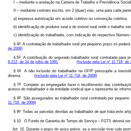
I – mediante a anotação na Carteira de Trabalho e Previdência Soci
II – mediante contrato escrito, em 2 (duas) vias, uma para ca
a) expressa autorização em acordo coletivo ou convenção co
b) identificação do produtor rural e do imóvel rural onde o traba
c) identificação do trabalhador, com indicação do respectivo N
o
§ 4
A contratação de trabalhador rural por pequeno prazo só poder
de 2008)
o
§ 5
A contribuição do segurado trabalhador rural contratado para pre
8.212, de 24 de julho de 1991
.
(Incluído pela Lei nº 11.718, de
o
§ 6
A não inclusão do trabalhador na GFIP pressupõe a inexistênc
diversa.
(Incluído pela Lei nº 11.718, de 2008)
o
§ 7
Compete ao empregador fazer o recolhimento das contribuições 
acesso do trabalhador e da entidade sindical que o representa às 
o
§ 8
São assegurados ao trabalhador rural contratado por pequen
11.718, de 2008)
o
§ 9
Todas as parcelas devidas ao trabalhador de que trata este 
§ 10. O Fundo de Garantia do Tempo de Serviço – FGTS deverá ser 
Art. 15. Durante o prazo do aviso prévio, se a rescisão tiver sido pro