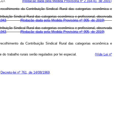
lo VII da CLT.
(Redação dada pela Medida Provisória nº 2.164-41, de 2001)
ecolhimento da Contribuição Sindical Rural das categorias econômica e
ribuição Sindical Rural das categorias econômica e profissional, observada
1943
.
(Redação dada pela Medida Provisória nº 905, de 2019)
ribuição Sindical Rural das categorias econômica e profissional, observada
1943
.
(Redação dada pela Medida Provisória nº 905, de 2019)
ecolhimento da Contribuição Sindical Rural das categorias econômica e
acidente do trabalho rurais serão regulados por lei especial.
(Vide Lei nº
o
Decreto-lei nº 761, de 14/08/1969
.