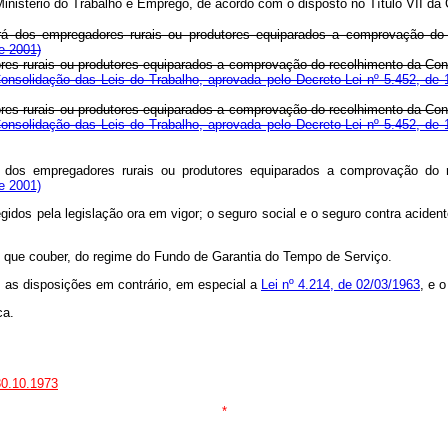
do Ministério do Trabalho e Emprego, de acordo com o disposto no Títu
rá dos empregadores rurais ou produtores equiparados a comprovação do r
e 2001)
res rurais ou produtores equiparados a comprovação do recolhimento da Cont
Consolidação das Leis do Trabalho, aprovada pelo Decreto-Lei nº 5.452, de 
res rurais ou produtores equiparados a comprovação do recolhimento da Cont
Consolidação das Leis do Trabalho, aprovada pelo Decreto-Lei nº 5.452, de 
 dos empregadores rurais ou produtores equiparados a comprovação do r
e 2001)
 regidos pela legislação ora em vigor; o seguro social e o seguro contra 
 no que couber, do regime do Fundo de Garantia do Tempo de Serviço.
s as disposições em contrário, em especial a
Lei nº 4.214, de 02/03/1963
, e 
ca.
30.10.1973
*