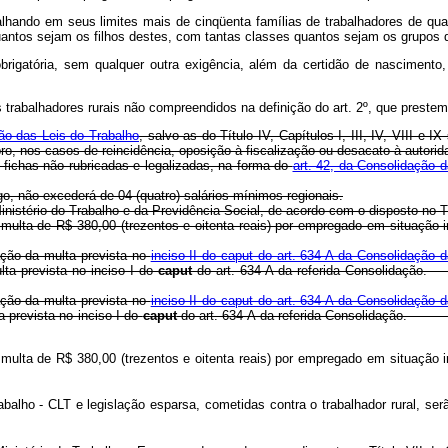
balhando em seus limites mais de cinqüenta famílias de trabalhadores de qu
 quantos sejam os filhos destes, com tantas classes quantos sejam os grupos 
brigatória, sem qualquer outra exigência, além da certidão de nascimento
s trabalhadores rurais não compreendidos na definição do art. 2º, que prestem
ão das Leis do Trabalho
, salvo as do Título IV, Capítulos I, III, IV, VIII 
ro, nos casos de reincidência, oposição à fiscalização ou desacato à autorid
u fichas não rubricadas e legalizadas, na forma do
art. 42, da Consolidação 
tigo, não excederá de 04 (quatro) salários mínimos regionais.
nistério do Trabalho e da Previdência Social, de acordo com o disposto no T
 com multa de R$ 380,00 (trezentos e oitenta reais) por empregado em 
cação da multa prevista no
inciso II do caput do art. 634-A da Consolidação 
lta prevista no inciso I do
caput
do art. 634-A da referida Consol
cação da multa prevista no
inciso II do caput do art. 634-A da Consolidação 
a prevista no inciso I do
caput
do art. 634-A da referida Consolida
 com multa de R$ 380,00 (trezentos e oitenta reais) por empregado em 
Trabalho - CLT e legislação esparsa, cometidas contra o trabalhador r