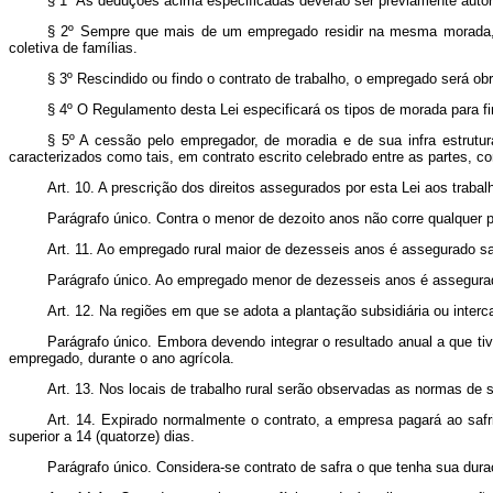
§ 1º As deduções acima especificadas deverão ser previamente autori
§ 2º Sempre que mais de um empregado residir na mesma morada, o 
coletiva de famílias.
§ 3º Rescindido ou findo o contrato de trabalho, o empregado será obr
§ 4º O Regulamento desta Lei especificará os tipos de morada para f
§ 5º A cessão pelo empregador, de moradia e de sua infra estrutur
caracterizados como tais, em contrato escrito celebrado entre as partes, co
Art. 10. A prescrição dos direitos assegurados por esta Lei aos traba
Parágrafo único. Contra o menor de dezoito anos não corre qualquer p
Art. 11. Ao empregado rural maior de dezesseis anos é assegurado sa
Parágrafo único. Ao empregado menor de dezesseis anos é assegurado
Art. 12. Na regiões em que se adota a plantação subsidiária ou interc
Parágrafo único. Embora devendo integrar o resultado anual a que tiv
empregado, durante o ano agrícola.
Art. 13. Nos locais de trabalho rural serão observadas as normas de 
Art. 14. Expirado normalmente o contrato, a empresa pagará ao safr
superior a 14 (quatorze) dias.
Parágrafo único. Considera-se contrato de safra o que tenha sua dura