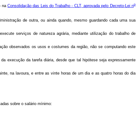
o
o na
Consolidação das Leis do Trabalho - CLT, aprovada pelo Decreto-Lei n
administração de outra, ou ainda quando, mesmo guardando cada uma sua
 execute serviços de natureza agrária, mediante utilização do trabalho de
entação observados os usos e costumes da região, não se computando este
e da execução da tarefa diária, desde que tal hipótese seja expressamente
inte, na lavoura, e entre as vinte horas de um dia e as quatro horas do dia
ladas sobre o salário mínimo: