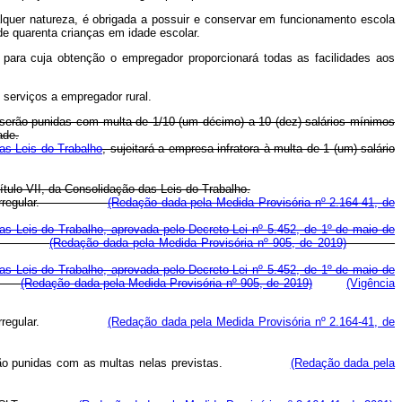
alquer natureza, é obrigada a possuir e conservar em funcionamento escola
de quarenta crianças em idade escolar.
, para cuja obtenção o empregador proporcionará todas as facilidades aos
 serviços a empregador rural.
e IX serão punidas com multa de 1/10 (um décimo) a 10 (dez) salários mínimos
ade.
das Leis do Trabalho
, sujeitará a empresa infratora à multa de 1 (um) salário
ítulo VII, da Consolidação das Leis do Trabalho.
situação irregular.
(Redação dada pela Medida Provisória nº 2.164-41, de
das Leis do Trabalho, aprovada pelo Decreto-Lei nº 5.452, de 1º de maio de
idação.
(Redação dada pela Medida Provisória nº 905, de 2019)
das Leis do Trabalho, aprovada pelo Decreto-Lei nº 5.452, de 1º de maio de
ção.
(Redação dada pela Medida Provisória nº 905, de 2019)
(Vigência
situação irregular.
(Redação dada pela Medida Provisória nº 2.164-41, de
ural, serão punidas com as multas nelas previstas.
(Redação dada pela