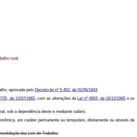
alho rural.
balho, aprovada pelo
Decreto-lei nº 5.452, de 01/05/1943
.
4725, de 13/07/1965
, com as alterações da
Lei nº 4903, de 16/12/1965
e os
ural, sob a dependência deste e mediante salário.
o-econômica, em caráter permanente ou temporário, diretamente ou através de
onsolidação das Leis do Trabalho.