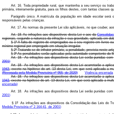
Art. 16. Toda propriedade rural, que mantenha a seu serviço ou tra
primária, inteiramente gratuita, para os filhos destes, com tantas classes
Parágrafo único. A matrícula da população em idade escolar será o
responsáveis pelas crianças.
Art. 17. As normas da presente Lei são aplicáveis, no que couber, ao
Art. 18. As infrações aos dispositivos desta Lei e aos da
Consolidaç
regionais, segundo a natureza da infração e sua gravidade, aplicada em dob
§ 1º A falta de registro de empregados ou o seu registro em livros o
mínimo regional por empregado em situação irregular.
§ 2º Tratando-se de infrator primário, a penalidade, prevista neste ar
§ 3º As penalidades serão aplicadas pela autoridade competente do Mi
Art. 18. As infrações aos dispositivos desta Lei serão punidas
2001)
Art. 18. As infrações aos dispositivos desta Lei acarretarão a apli
1943
, exceto na hipótese do art. 13 desta Lei, em que será aplicada a mu
(Revogada pela Medida Provisória nº 955, de 2020)
Vigência encerrada
Art. 18. As infrações aos dispositivos desta Lei acarretarão a apli
1943
, exceto na hipótese do art. 13 desta Lei, em que será aplicada a mult
encerrada)
Art. 18. As infrações aos dispositivos desta Lei serão punidas
2001)
o
§ 1
As infrações aos dispositivos da Consolidação das Leis do 
Medida Provisória nº 2.164-41, de 2001)
o