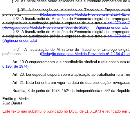
§ 2
As penalidades serão aplicadas pela autoridade competente 
o
§ 3
A fiscalização do Ministério do Trabalho e Emprego exigi
profissional.
(Redação dada pela Medida Provisória nº 2.164-41, d
§ 3º A fiscalização do Ministério da Economia exigirá dos empregado
a exigência da autorização prévia e expressa de que trata o
art. 579 da 
(Revogada pela Medida Provisória nº 955, de 2020)
Vigência encerrada
§ 3º A fiscalização do Ministério da Economia exigirá dos empregado
a exigência da autorização prévia e expressa de que trata o
art. 579 da 
(Vigência encerrada)
o
§ 3
A fiscalização do Ministério do Trabalho e Emprego exigirá
profissional.
(Redação dada pela Medida Provisória nº 2.164-41, d
Art. 19 O enquadramento e a contribuição sindical rurais continuam
6.195, de 1974)
Art. 20. Lei especial disporá sobre a aplicação ao trabalhador rural,
Art. 21. Esta Lei entra em vigor na data de sua publicação, revogada
Brasília, 8 de junho de 1973; 152º da Independência e 85º da Repúbli
Emílio g. Médici
Júlio Barata
Este texto não substitui o publicado no DOU. de 11.6.1973 e
retificado em 