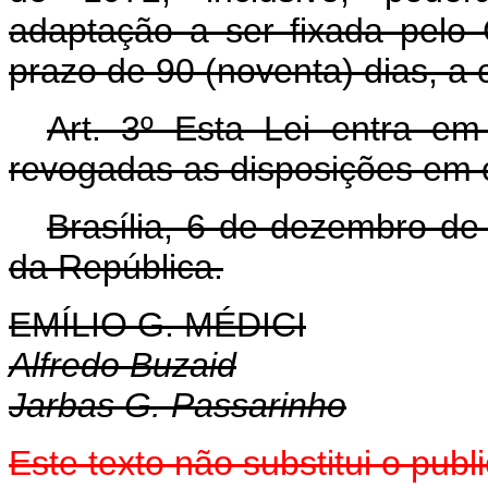
adaptação a ser fixada pelo
prazo de 90 (noventa) dias, a 
Art
. 3º Esta Lei entra em
revogadas as disposições em c
Brasília, 6 de dezembro de
da República.
EMÍLIO G. MÉDICI
Alfredo Buzaid
Jarbas G. Passarinho
Este texto não substitui o pu