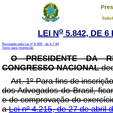
Pres
Subch
o
LEI N
5.842, DE 
Revogada pela Lei nº 8.906, de 4.7.94
Texto para impressão
O PRESIDENTE DA R
CONGRESSO NACIONAL
dec
Art
. 1º Para fins de inscri
dos Advogados do Brasil, fi
e de comprovação do exercício
a
Lei nº 4.215, de 27 de abril