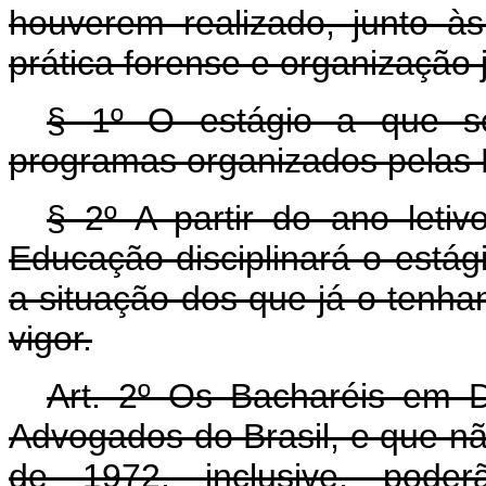
houverem realizado, junto às
prática forense e organização j
§ 1º O estágio a que se
programas organizados pelas F
§ 2º A partir do ano leti
Educação disciplinará o estági
a situação dos que já o tenha
vigor.
Art
. 2º Os Bacharéis em D
Advogados do Brasil, e que não
de 1972, inclusive, poder