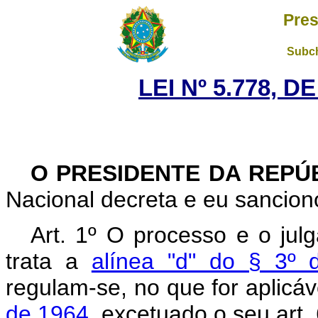
Pres
Subch
LEI Nº 5.778, D
O PRESIDENTE DA REPÚ
Nacional decreta e eu sanciono
Art. 1º O processo e o ju
trata a
alínea "d" do § 3º d
regulam-se, no que for aplicáv
de 1964,
excetuado o seu art. 