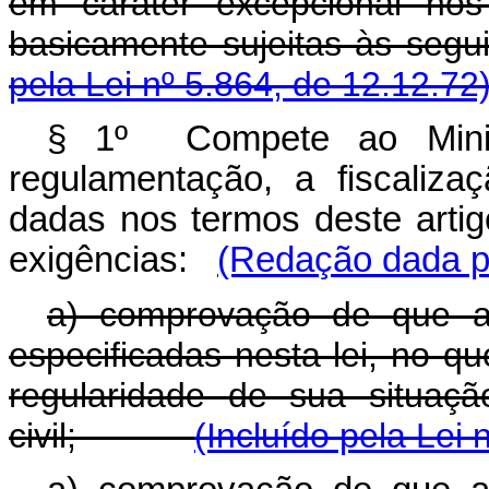
em caráter excepcional nos
basicamente sujeitas às
pela Lei nº 5.864, de 12.12.72
§ 1º Compete ao Minis
regulamentação, a fiscaliza
dadas nos termos deste artigo
exigências:
(Redação dada pe
a) comprovação de que a 
especificadas nesta lei, no qu
regularidade de sua situaçã
civil;
(Incluído pela Lei 