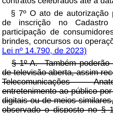
contratos celebrados até a da
§ 7º O ato de autorização 
de inscrição no Cadastro
participação de consumidore
brindes, concursos ou ope
Lei nº 14.790, de 2023)
§ 1º-A. Também poderão s
de televisão aberta, assim re
Telecomunicações - Ana
entretenimento ao público por
digitais ou de meios similare
observado o dispost