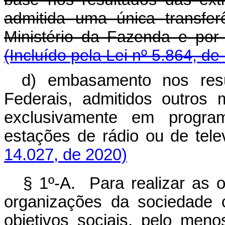
admitida uma única transfer
Ministério da Fazenda 
(Incluído pela Lei nº 5.864, de
d) embasamento nos resu
Federais, admitidos outros
exclusivamente em program
estações de rádio ou de tele
14.027, de 2020)
§ 1º-A. Para realizar as o
organizações da sociedade c
objetivos sociais, pelo meno