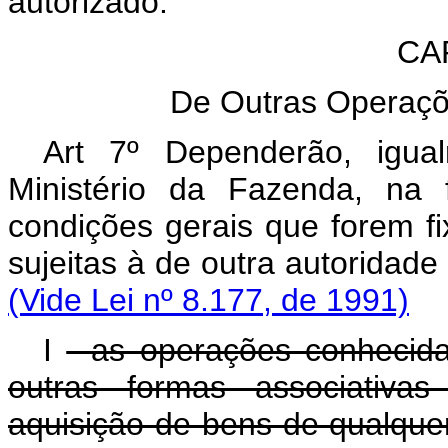
autorizado.
CAP
De Outras Operaçõe
Art 7º Dependerão, igua
Ministério da Fazenda, na 
condições gerais que forem 
sujeitas à de outra autori
(Vide Lei nº 8.177, de 1991)
I
- as operações conhecid
outras formas associativa
aquisição de bens de qualque