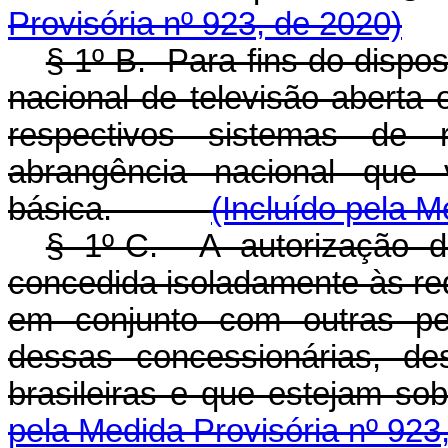
Provisória nº 923, de 2020)
§ 1º-B. Para fins do dispo
nacional de televisão aberta
respectivos sistemas de 
abrangência nacional que
básica.
(Incluído pela M
§ 1º-C. A autorização d
concedida isoladamente às red
em conjunto com outras pe
dessas concessionárias, de
brasileiras e que estejam so
pela Medida Provisória nº 923