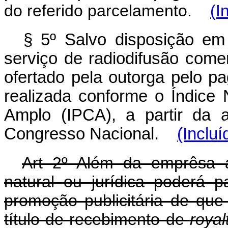
do referido parcelamento.
(I
§ 5º Salvo disposição em c
serviço de radiodifusão comer
ofertado pela outorga pelo p
realizada conforme o Índice
Amplo (IPCA), a partir da 
Congresso Nacional.
(Incluí
Art 2º Além da emprêsa 
natural ou jurídica poderá pa
promoção publicitária de que 
título de recebimento de
royal