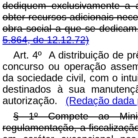
dediquem exclusivamente a at
obter recursos adicionais nec
obra social a que se 
5.864, de 12.12.72)
Art. 4º A distribuição de p
concurso ou operação assem
da sociedade civil, com o intu
destinados à sua manutençã
autorização.
(Redação dada p
§ 1º Compete ao Mini
regulamentação, a fiscalizaçã