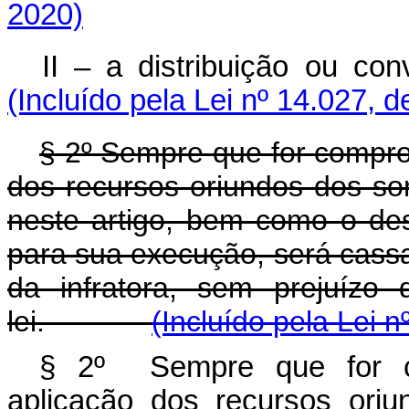
2020)
II – a distribuição ou co
(Incluído pela Lei nº 14.027, 
§ 2º Sempre que for compro
dos recursos oriundos dos so
neste artigo, bem como o d
para sua execução, será cassa
da infratora, sem prejuízo
lei.
(Incluído pela Lei n
§ 2º Sempre que for c
aplicação dos recursos oriu