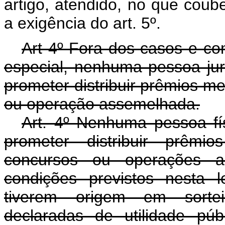
artigo, atendido, no que coube
a exigência do art. 5º.
Art 4º Fora dos casos e con
especial, nenhuma pessoa jurí
prometer distribuir prêmios me
ou operação assemelhada.
Art. 4º Nenhuma pessoa físi
prometer distribuir prêmio
concursos ou operações a
condições previstos nesta 
tiverem origem em sorteio
declaradas de utilidade pú