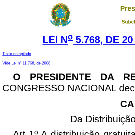
Pres
Subch
o
LEI N
5.768, DE 2
Texto compilado
Vide Lei nº 11.768, de 2008
O PRESIDENTE DA R
CONGRESSO NACIONAL decreta
CA
Da Distribuiçã
Art 1º A distribuição gratu