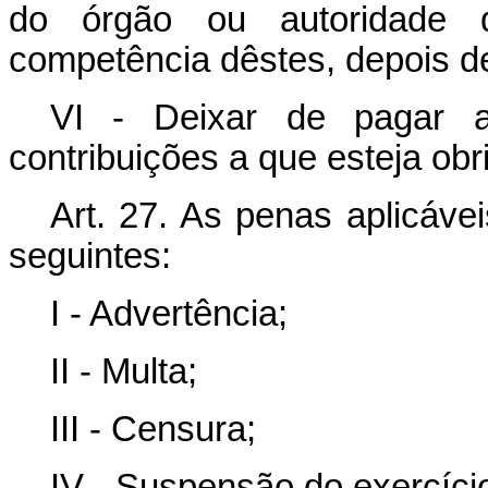
do órgão ou autoridade 
competência dêstes, depois de
VI - Deixar de pagar a
contribuições a que esteja obr
Art
. 27. As penas aplicávei
seguintes:
I - Advertência;
II - Multa;
III - Censura;
IV - Suspensão do exercício p