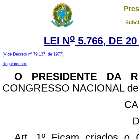
Pres
Subch
o
LEI N
5.766, DE 2
(Vide Decreto nº 79.137, de 1977).
Regulamento.
O PRESIDENTE DA RE
CONGRESSO NACIONAL decreta
CA
D
Art
. 1º Ficam criados o 