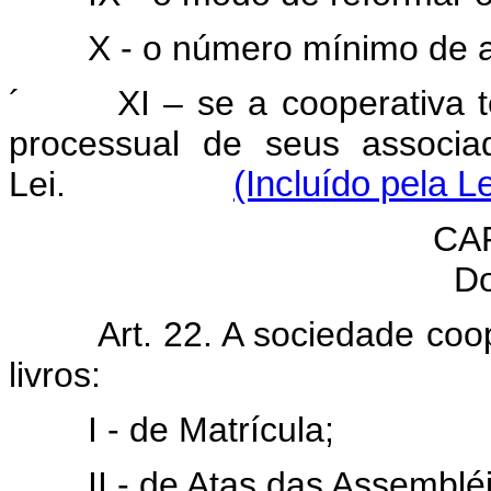
X - o número mínimo de 
´
XI – se a cooperativa 
processual de seus associa
Lei.
(Incluído pela L
CA
Do
Art. 22. A sociedade coo
livros:
I - de Matrícula;
II - de Atas das Assembléi