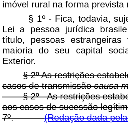
imóvel rural na forma prevista 
§ 1º - Fica, todavia, su
Lei a pessoa jurídica brasil
título, pessoas estrangeiras
maioria do seu capital soc
Exterior.
§ 2º As restrições estabe
casos de transmissão
causa m
§ 2º - As restrições esta
aos casos de sucessão legítima
7º.
(Redação dada pela 