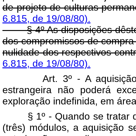
de projeto de culturas perman
6.815, de 19/08/80).
§ 4º As disposições dêst
dos compromissos de compra e
nulidade dos respectivos contr
6.815, de 19/08/80).
Art. 3º - A aquisiçã
estrangeira não poderá exc
exploração indefinida, em áre
§ 1º - Quando se tratar
(três) módulos, a aquisição s