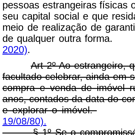
pessoas estrangeiras físicas 
seu capital social e que resi
meio de realização de garan
de qualquer outra forma.
2020)
.
Art 2º Ao estrangeiro, 
facultado celebrar, ainda em
compra e venda de imóvel ru
anos, contados da data do cont
e explorar o imóvel.
19/08/80).
§ 1º Se o compromissá