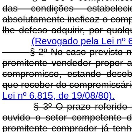
das condições estabeleci
absolutamente ineficaz o com
lhe defeso adquirir, por qual
(Revogado pela Lei nº 6
§ 2º No caso previsto 
promitente vendedor propor a
compromisso, estando desobr
que receber do compromissár
Lei nº 6.815, de 19/08/80).
§ 3º O prazo referido 
ouvido o setor competente do
promitente comprador já tenh