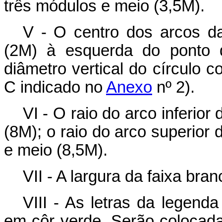
três módulos e meio (3,5M).
V - O centro dos arcos da
(2M) à esquerda do ponto 
diâmetro vertical do círculo 
C indicado no
Anexo
nº 2).
VI - O raio do arco inferior
(8M); o raio do arco superior 
e meio (8,5M).
VII - A largura da faixa br
VIII - As letras da legend
em côr verde. Serão colocada