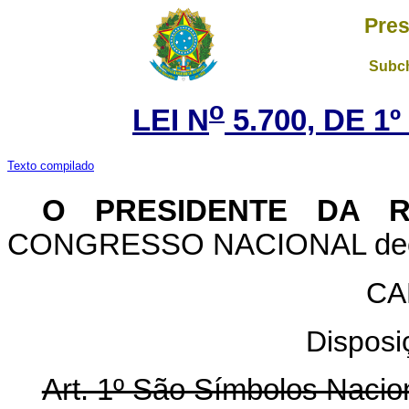
Pres
Subch
o
LEI N
5.700, DE 1
Texto compilado
O PRESIDENTE DA R
CONGRESSO NACIONAL decreta
CA
Disposi
Art. 1º São Símbolos Naciona