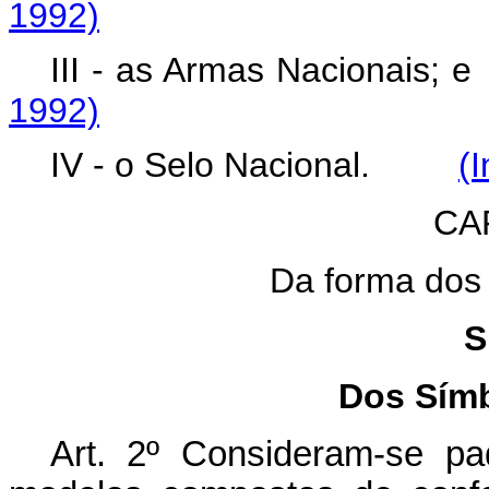
1992)
III - as Armas Naciona
1992)
IV - o Selo Nacional.
(I
CA
Da forma dos
S
Dos Símb
A
rt. 2º Consideram-se p