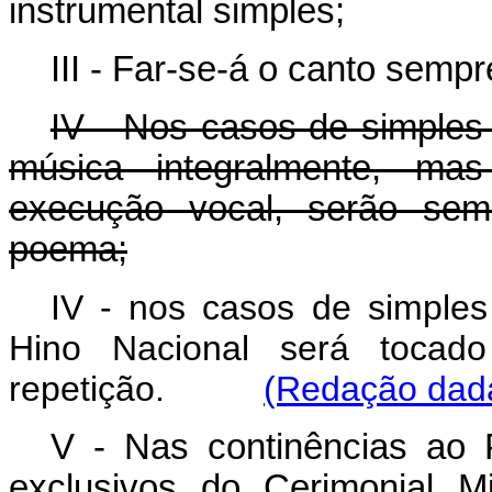
instrumental simples;
III - Far-se-á o canto semp
IV - Nos casos de simples 
música integralmente, ma
execução vocal, serão sem
poema;
IV - nos casos de simples
Hino Nacional será tocado
repetição.
(Redação dada
V - Nas continências ao P
exclusivos do Cerimonial M