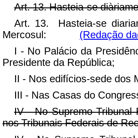
Art. 13. Hasteia-se diàriam
Art. 13. Hasteia-se diari
Mercosul:
(Redação dad
I - No Palácio da Presidên
Presidente da República;
II - Nos edifícios-sede dos M
III - Nas Casas do Congres
IV - No Supremo Tribunal F
nos Tribunais Federais de Re