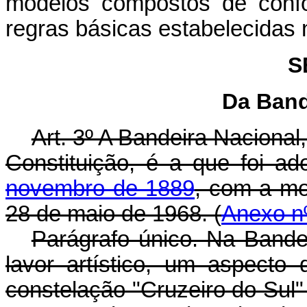
modelos compostos de confo
regras básicas estabelecidas n
S
Da Band
Art. 3º A Bandeira Naciona
Constituição, é a que foi a
novembro de 1889
, com a mod
28 de maio de 1968. (
Anexo nº
Parágrafo único. Na Bande
lavor artístico, um aspect
constelação "Cruzeiro do Sul"