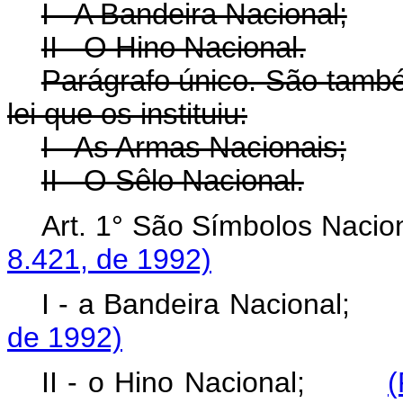
I - A Bandeira Nacional;
II - O Hino Nacional.
Parágrafo único. São tamb
lei que os instituiu:
I - As Armas Nacionais;
II - O Sêlo Nacional.
Art. 1° São Símbolos Na
8.421, de 1992)
I - a Bandeira Naciona
de 1992)
II - o Hino Nacional;
(