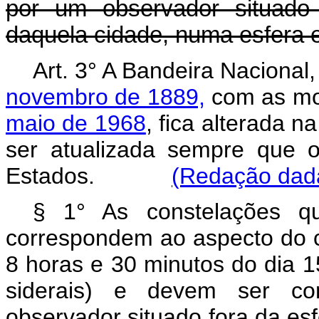
por um observador situado 
daquela cidade, numa esfera e
Art. 3° A Bandeira Nacional
novembro de 1889,
com as mo
maio de 1968
, fica alterada n
ser atualizada sempre que o
Estados.
(Redação dada
§ 1° As constelações qu
correspondem ao aspecto do c
8 horas e 30 minutos do dia 
siderais) e devem ser co
observador situado fora d