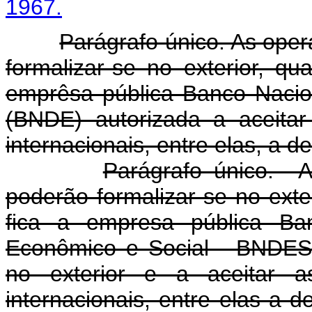
1967.
Parágrafo único. As oper
formalizar-se no exterior, q
emprêsa pública Banco Naci
(BNDE) autorizada a aceitar
internacionais, entre elas, a d
Parágrafo único. A
poderão formalizar-se no exte
fica a empresa pública Ba
Econômico e Social - BNDES a
no exterior e a aceitar a
internacionais, entre e