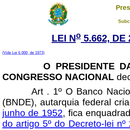
Pres
Subch
o
LEI N
5.662, DE
(Vide Lei 6.000, de 1973)
O PRESIDENTE DA 
CONGRESSO NACIONAL
dec
Art . 1º O Banco Naci
(BNDE), autarquia federal cri
junho de 1952
, fica enquadra
do artigo 5º do Decreto-lei nº