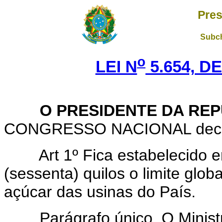
Pres
Subch
o
LEI N
5.654, DE
O PRESIDENTE DA REP
CONGRESSO NACIONAL decreta
Art 1º Fica estabelecido
(sessenta) quilos o limite glob
açúcar das usinas do País.
Parágrafo único. O Ministro