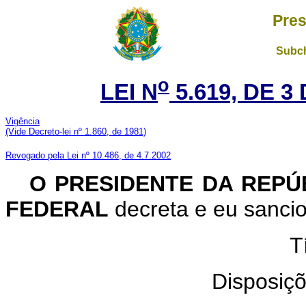
Pres
Subch
o
LEI N
5.619, DE 
Vigência
(Vide Decreto-lei nº 1.860, de 1981)
Revogado pela Lei nº 10.486, de 4.7.2002
O PRESIDENTE DA REP
FEDERAL
decreta e eu sancio
T
Disposiçõ