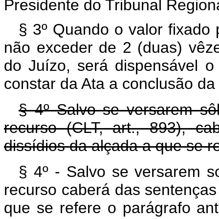
Presidente do Tribunal Regiona
§ 3º Quando o valor fixado 
não exceder de 2 (duas) vêze
do Juízo, será dispensável 
constar da Ata a conclusão da 
§ 4º Salvo se versarem sôb
recurso (CLT, art., 893), c
dissídios da alçada a que se re
§ 4º - Salvo se versarem s
recurso caberá das sentenças 
que se refere o parágrafo ant