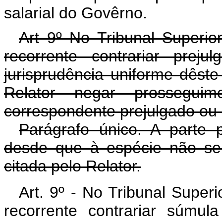
salarial do Govêrno.
Art 9º No Tribunal Superi
recorrente contrariar prej
jurisprudência uniforme dêst
Relator negar prosseguim
correspondente prejulgado ou
Parágrafo único. A parte 
desde que à espécie não se
citada pelo Relator.
Art. 9º - No Tribunal Super
recorrente contrariar súmul