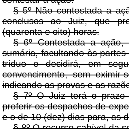
§ 5º Não contestada a açã
conclusos ao Juiz, que pr
(quarenta e oito) horas.
§ 6º Contestada a ação, 
sumária, facultando às parte
tríduo e decidirá, em seg
convencimento, sem eximir-
indicando as provas e as razõ
§ 7º O Juiz terá o prazo 
proferir os despachos de exped
e o de 10 (dez) dias para, as d
§ 8º O recurso cabível da 