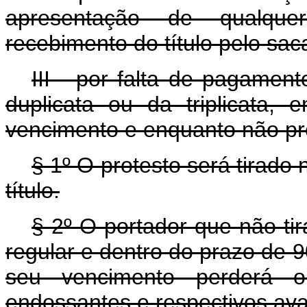
apresentação de qualque
recebimento do título pelo sac
III - por falta de pagamen
duplicata ou da triplicata
vencimento e enquanto não pr
§ 1º O protesto será tirad
título.
§ 2º O portador que não tir
regular e dentro do prazo de 9
seu vencimento perderá o
endossantes e respectivos aval