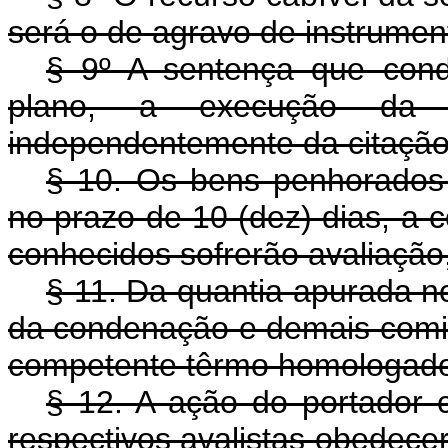
será o de agravo de instrumen
§ 9º A sentença que cond
plano, a execução da p
independentemente da citação
§ 10. Os bens penhorados 
no prazo de 10 (dez) dias, a 
conhecidos sofrerão avaliação,
§ 11. Da quantia apurada no
da condenação e demais comin
competente têrmo homologado 
§ 12. A ação do portador 
respectivos avalistas obedecer