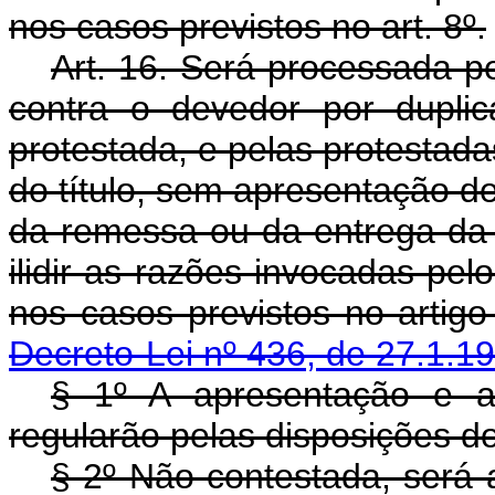
nos casos previstos no art. 8º.
Art. 16. Será processada p
contra o devedor por duplic
protestada, e pelas protestada
do título, sem apresentação 
da remessa ou da entrega da
ilidir as razões invocadas pel
nos casos previstos n
Decreto-Lei nº 436, de 27.1.1
§ 1º A apresentação e a d
regularão pelas disposições dos
§ 2º Não contestada, será 