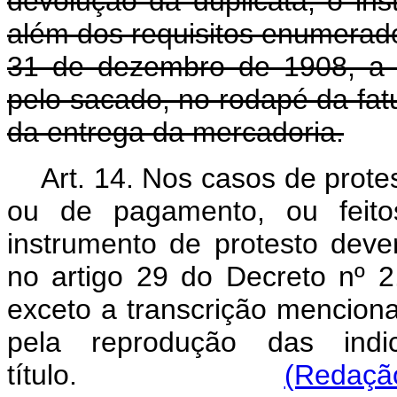
devolução da duplicata, o ins
além dos requisitos enumerado
31 de dezembro de 1908, a tr
pelo sacado, no rodapé da fa
da entrega da mercadoria.
Art. 14. Nos casos de protes
ou de pagamento, ou feito
instrumento de protesto deve
no artigo 29 do Decreto nº 
exceto a transcrição mencionad
pela reprodução das indi
título.
(Redação