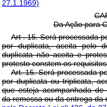
27.1.1969)
CA
Da Ação para C
Art . 15. Será processada p
por duplicata, aceita pelo 
duplicata não aceita e prot
protesto constem os requisito
Art. 15. Será processada p
por duplicata ou triplicata, a
que esteja acompanhada de 
da remessa ou da entreg