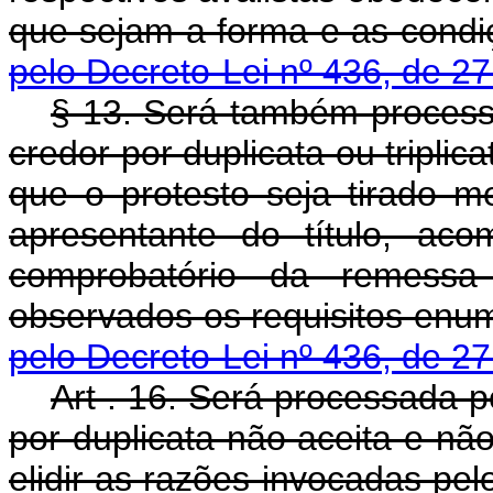
que sejam a forma e as 
pelo Decreto-Lei nº 436, de 27
§ 13. Será também process
credor por duplicata ou triplic
que o protesto seja tirado m
apresentante do título, ac
comprobatório da remessa
observados os requisitos
pelo Decreto-Lei nº 436, de 27
Art . 16. Será processada p
por duplicata não aceita e n
elidir as razões invocadas pel