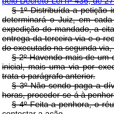
pelo Decreto-Lei nº 436, de 27
§ 1º Distribuída a petição i
determinará o Juiz, em cad
expedição do mandado, a cita
entrega da terceira via e o r
do executado na segunda via, 
§ 2º Havendo mais de um e
inicial, mais uma via por exe
trata o parágrafo anterior.
§ 3º Não sendo paga a dívi
horas, proceder-se-á à penhor
§ 4º Feita a penhora, o réu
contestar a ação.