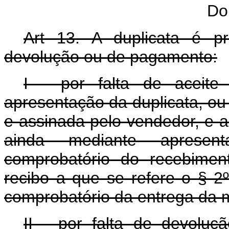
Do
Art 13. A duplicata é pr
devolução ou de pagamento:
I - por falta de aceite
apresentação da duplicata, ou à
e assinada pelo vendedor, e 
ainda mediante apresen
comprobatório do recebimen
recibo a que se refere o § 2
comprobatório da entrega da 
II - por falta de devoluç