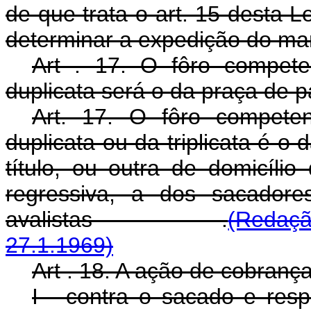
de que trata o art. 15 desta 
determinar a expedição do m
Art . 17. O fôro compet
duplicata será o da praça de p
Art. 17. O fôro compete
duplicata ou da triplicata é 
título, ou outra de domicíl
regressiva, a dos sacadore
avalistas .
(Redaçã
27.1.1969)
Art . 18. A ação de cobranç
I - contra o sacado e resp