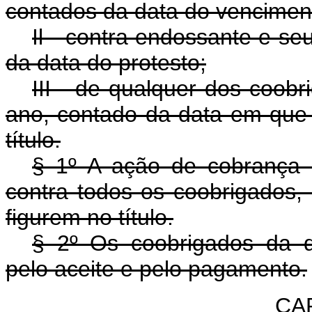
contados da data do vencimento
Il - contra endossante e se
da data do protesto;
III - de qualquer dos coob
ano, contado da data em que
título.
§ 1º A ação de cobrança 
contra todos os coobrigados
figurem no título.
§ 2º Os coobrigados da d
pelo aceite e pelo pagamento.
CA