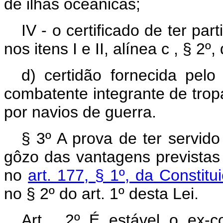
de ilhas oceânicas;
IV - o certificado de ter pa
nos itens I e II, alínea c , § 2º
d) certidão fornecida pelo 
combatente integrante de trop
por navios de guerra.
§ 3º A prova de ter servid
gôzo das vantagens previstas 
no
art. 177, § 1º, da Constit
no § 2º do art. 1º desta Lei.
Art . 2º É estável o ex-co