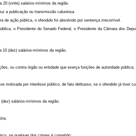
20 (vinte) salários-mínimos da região.
 a publicação ou transmissão caluniosa.
 ação pública, o ofendido foi absolvido por sentença irrecorrível.
ca, o Presidente do Senado Federal, o Presidente da Câmara dos Deputa
:
10 (dez) salários-mínimos da região.
es, ou contra órgão ou entidade que exerça funções de autoridade pública;
otivada por interêsse público, de fato delituoso, se o ofendido já tiver c
dez) salários-mínimos da região.
ria;
ço, se qualquer dos crimes é cometido: