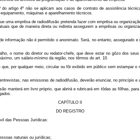
o artigo 4º não se aplicam aos casos de contrato de assistência técnica
de equipamento, máquinas e aparelhamento técnicos.
ma emprêsa de radiodifusão pretenda fazer com emprêsa ou organização estr
atuais que de maneira direta ou indireta assegurem a emprêsas ou organizaç
nformação não é permitido o anonimato. Será, no entanto, assegurado e re
 o nome do diretor ou redator-chefe, que deve estar no gôzo dos seus di
máximo, um salário-mínimo da região, nos têrmos do art. 10.
ue, por qualquer meio, circular ou fôr exibido em público sem estampar o n
evistas, nas emissoras de radiodifusão, deverão enunciar, no princípio e ao
ão manterá em livro próprio, que abrirá e rubricará em tôdas as fôlhas, para
lgados.
CAPÍTULO II
DO REGISTRO
vil das Pessoas Jurídicas:
soas naturais ou jurídicas;