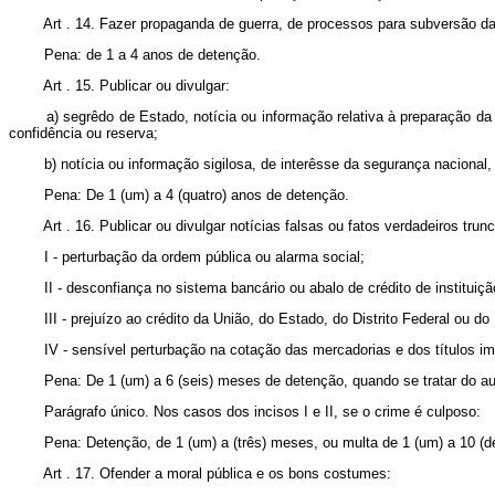
Art . 14. Fazer propaganda de guerra, de processos para subversão da or
Pena: de 1 a 4 anos de detenção.
Art . 15. Publicar ou divulgar:
a) segrêdo de Estado, notícia ou informação relativa à preparação da de
confidência ou reserva;
b) notícia ou informação sigilosa, de interêsse da segurança nacional, 
Pena: De 1 (um) a 4 (quatro) anos de detenção.
Art . 16. Publicar ou divulgar notícias falsas ou fatos verdadeiros tru
I - perturbação da ordem pública ou alarma social;
II - desconfiança no sistema bancário ou abalo de crédito de instituição 
III - prejuízo ao crédito da União, do Estado, do Distrito Federal ou do 
IV - sensível perturbação na cotação das mercadorias e dos títulos imob
Pena: De 1 (um) a 6 (seis) meses de detenção, quando se tratar do autor 
Parágrafo único. Nos casos dos incisos I e II, se o crime é culposo:
Pena: Detenção, de 1 (um) a (três) meses, ou multa de 1 (um) a 10 (dez
Art . 17. Ofender a moral pública e os bons costumes: