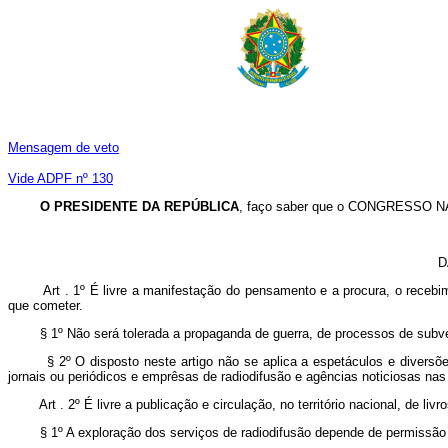
Mensagem de veto
Vide ADPF nº 130
O PRESIDENTE DA REPÚBLICA
, faço saber que o CONGRESSO NAC
D
Art . 1º É livre a manifestação do pensamento e a procura, o recebimen
que cometer.
§ 1º Não será tolerada a propaganda de guerra, de processos de subversã
§ 2º O disposto neste artigo não se aplica a espetáculos e diversões p
jornais ou periódicos e emprêsas de radiodifusão e agências noticiosas 
Art . 2º É livre a publicação e circulação, no território nacional, de livr
§ 1º A exploração dos serviços de radiodifusão depende de permissão ou