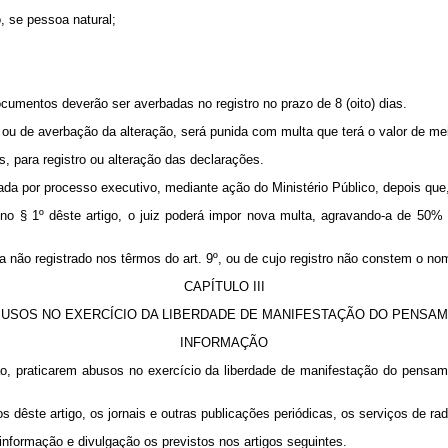
 se pessoa natural;
entos deverão ser averbadas no registro no prazo de 8 (oito) dias.
 ou de averbação da alteração, será punida com multa que terá o valor de mei
 para registro ou alteração das declarações.
da por processo executivo, mediante ação do Ministério Público, depois que,
 § 1º dêste artigo, o juiz poderá impor nova multa, agravando-a de 50% (
ão registrado nos têrmos do art. 9º, ou de cujo registro não constem o nome 
CAPÍTULO III
USOS NO EXERCÍCIO DA LIBERDADE DE MANIFESTAÇÃO DO PENSA
INFORMAÇÃO
praticarem abusos no exercício da liberdade de manifestação do pensament
ste artigo, os jornais e outras publicações periódicas, os serviços de radi
formação e divulgação os previstos nos artigos seguintes.