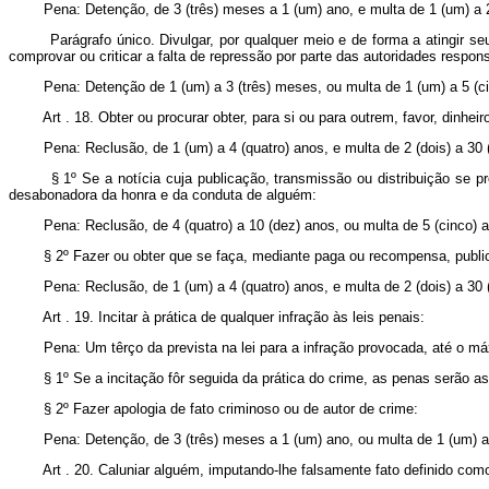
Pena: Detenção, de 3 (três) meses a 1 (um) ano, e multa de 1 (um) a 20 
Parágrafo único. Divulgar, por qualquer meio e de forma a atingir seus o
comprovar ou criticar a falta de repressão por parte das autoridades respon
Pena: Detenção de 1 (um) a 3 (três) meses, ou multa de 1 (um) a 5 (cin
Art . 18. Obter ou procurar obter, para si ou para outrem, favor, dinheiro
Pena: Reclusão, de 1 (um) a 4 (quatro) anos, e multa de 2 (dois) a 30 (t
§ 1º Se a notícia cuja publicação, transmissão ou distribuição se prom
desabonadora da honra e da conduta de alguém:
Pena: Reclusão, de 4 (quatro) a 10 (dez) anos, ou multa de 5 (cinco) a 5
§ 2º Fazer ou obter que se faça, mediante paga ou recompensa, publicaç
Pena: Reclusão, de 1 (um) a 4 (quatro) anos, e multa de 2 (dois) a 30 (t
Art . 19. Incitar à prática de qualquer infração às leis penais:
Pena: Um têrço da prevista na lei para a infração provocada, até o máxim
§ 1º Se a incitação fôr seguida da prática do crime, as penas serão a
§ 2º Fazer apologia de fato criminoso ou de autor de crime:
Pena: Detenção, de 3 (três) meses a 1 (um) ano, ou multa de 1 (um) a 20
Art . 20. Caluniar alguém, imputando-lhe falsamente fato definido como