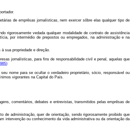
ortador.
árias de emprêsas jornalísticas, nem exercer sôbre elas qualquer tipo de
ndo rigorosamente vedada qualquer modalidade de contrato de assistência
eptícia, por intermédio de prepostos ou empregados, na administração e na
 à sua propriedade e direção.
s jornalísticas, para fins de responsabilidade civil e penal, aquelas que
1985
)
 nome para se ocultar o verdadeiro proprietário, sócio, responsável ou
ínimos vigorantes na Capital do País.
agens, comentários, debates e entrevistas, transmitidos pelas emprêsas de
de administração, quer de orientação, sendo rigorosamente proibido que
am intervenção ou conhecimento da vida administrativa ou da orientação da