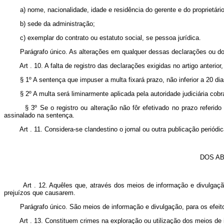
a) nome, nacionalidade, idade e residência do gerente e do proprietário,
b) sede da administração;
c) exemplar do contrato ou estatuto social, se pessoa jurídica.
Parágrafo único. As alterações em qualquer dessas declarações ou docum
Art . 10. A falta de registro das declarações exigidas no artigo anterior,
§ 1º A sentença que impuser a multa fixará prazo, não inferior a 20 dias,
§ 2º A multa será liminarmente aplicada pela autoridade judiciária cobra
§ 3º Se o registro ou alteração não fôr efetivado no prazo referido no
assinalado na sentença.
Art . 11. Considera-se clandestino o jornal ou outra publicação periódica n
DOS AB
Art . 12. Aquêles que, através dos meios de informação e divulgação, 
prejuízos que causarem.
Parágrafo único. São meios de informação e divulgação, para os efeitos dê
Art . 13. Constituem crimes na exploração ou utilização dos meios de in