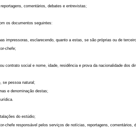
eportagens, comentários, debates e entrevistas;
com os documentos seguintes:
s impressoras, esclarecendo, quanto a estas, se são próprias ou de terceiros
or-chefe;
ontrato social e nome, idade, residência e prova da nacionalidade dos diret
 se pessoa natural;
nas e denominação destas;
urídica.
alações do estúdio;
-chefe responsável pelos serviços de notícias, reportagens, comentários, d