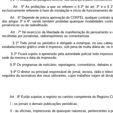
Art . 5º As proibições a que se referem o § 2º do art. 3º e o § 1º d
exclusivamente referente à fase de instalação e início de funcionamento 
Art . 6º Depende de prévia aprovação do CONTEL qualquer contrato que u
dos artigos 3º e 4º, sendo também proibidas quaisquer modalidades contr
jornalísticas ou de radiodifusão.
Art . 7º No exercício da liberdade de manifestação do pensamento e de i
recolhidas por jornalistas, radiorrepórteres ou comentaristas.
§ 1º Todo jornal ou periódico é obrigado a estampar, no seu cabeçalho,
estabelecimento gráfico onde é impresso, sob pena de multa diária de, no 
§ 2º Ficará sujeito à apreensão pela autoridade policial todo impresso q
sede da mesma e data da impressão.
§ 3º Os programas de noticiário, reportagens, comentários, debates e entr
§ 4º O diretor ou principal responsável do jornal, revista, rádio e televis
seguidos da assinatura dos seus utilizantes, cujos trabalhos sejam ali divu
Art . 8º Estão sujeitos a registro no cartório competente do Registro Ci
I - os jornais e demais publicações periódicas;
II - as oficinas, impressoras de quaisquer naturezas, pertencentes a pes