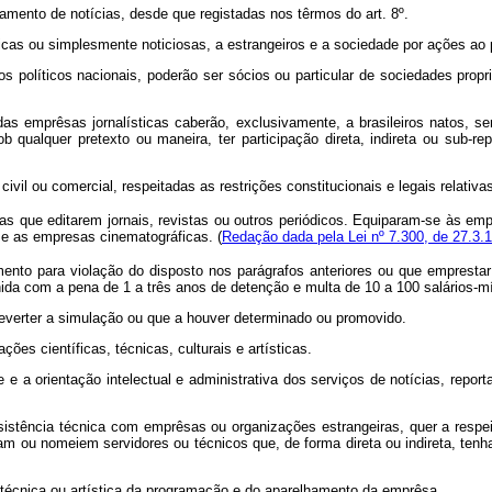
ento de notícias, desde que registadas nos têrmos do art. 8º.
as ou simplesmente noticiosas, a estrangeiros e a sociedade por ações ao p
íticos nacionais, poderão ser sócios ou particular de sociedades propriet
s emprêsas jornalísticas caberão, exclusivamente, a brasileiros natos, se
 qualquer pretexto ou maneira, ter participação direta, indireta ou sub-r
l ou comercial, respeitadas as restrições constitucionais e legais relativas
ue editarem jornais, revistas ou outros periódicos. Equiparam-se às empresa
 e as empresas cinematográficas. (
Redação dada pela Lei nº 7.300, de 27.3.
para violação do disposto nos parágrafos anteriores ou que emprestar seu
punida com a pena de 1 a três anos de detenção e multa de 10 a 100 salários-m
rter a simulação ou que a houver determinado ou promovido.
s científicas, técnicas, culturais e artísticas.
a orientação intelectual e administrativa dos serviços de notícias, report
ncia técnica com emprêsas ou organizações estrangeiras, quer a respeito 
am ou nomeiem servidores ou técnicos que, de forma direta ou indireta, tenh
écnica ou artística da programação e do aparelhamento da emprêsa.