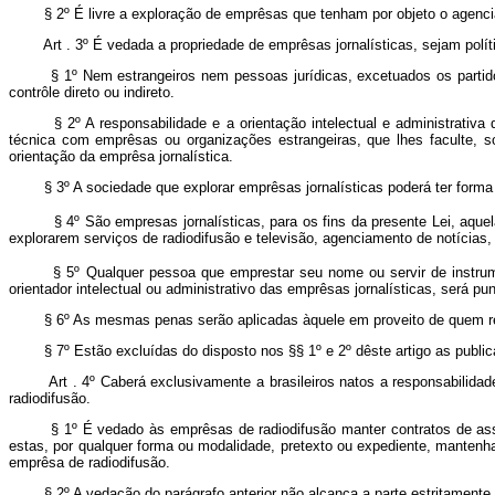
§ 2º É livre a exploração de emprêsas que tenham por objeto o agenciam
Art . 3º É vedada a propriedade de emprêsas jornalísticas, sejam polític
§ 1º Nem estrangeiros nem pessoas jurídicas, excetuados os partidos pol
contrôle direto ou indireto.
§ 2º A responsabilidade e a orientação intelectual e administrativa da
técnica com emprêsas ou organizações estrangeiras, que lhes faculte, sob
orientação da emprêsa jornalística.
§ 3º A sociedade que explorar emprêsas jornalísticas poderá ter forma civi
§ 4º São empresas jornalísticas, para os fins da presente Lei, aquelas q
explorarem serviços de radiodifusão e televisão, agenciamento de notícias,
§ 5º Qualquer pessoa que emprestar seu nome ou servir de instrumento 
orientador intelectual ou administrativo das emprêsas jornalísticas, será 
§ 6º As mesmas penas serão aplicadas àquele em proveito de quem reve
§ 7º Estão excluídas do disposto nos §§ 1º e 2º dêste artigo as publicaçõe
Art . 4º Caberá exclusivamente a brasileiros natos a responsabilidade e 
radiodifusão.
§ 1º É vedado às emprêsas de radiodifusão manter contratos de assistê
estas, por qualquer forma ou modalidade, pretexto ou expediente, mantenh
emprêsa de radiodifusão.
§ 2º A vedação do parágrafo anterior não alcança a parte estritamente t