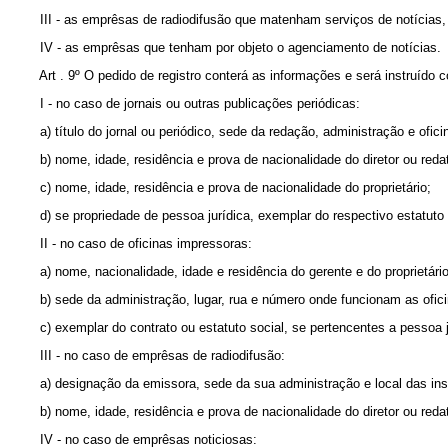
III - as emprêsas de radiodifusão que matenham serviços de notícias, r
IV - as emprêsas que tenham por objeto o agenciamento de notícias.
Art . 9º O pedido de registro conterá as informações e será instruído 
I - no caso de jornais ou outras publicações periódicas:
a) título do jornal ou periódico, sede da redação, administração e oficina
b) nome, idade, residência e prova de nacionalidade do diretor ou redat
c) nome, idade, residência e prova de nacionalidade do proprietário;
d) se propriedade de pessoa jurídica, exemplar do respectivo estatuto ou c
II - no caso de oficinas impressoras:
a) nome, nacionalidade, idade e residência do gerente e do proprietário,
b) sede da administração, lugar, rua e número onde funcionam as ofici
c) exemplar do contrato ou estatuto social, se pertencentes a pessoa j
III - no caso de emprêsas de radiodifusão:
a) designação da emissora, sede da sua administração e local das inst
b) nome, idade, residência e prova de nacionalidade do diretor ou redator
IV - no caso de emprêsas noticiosas: