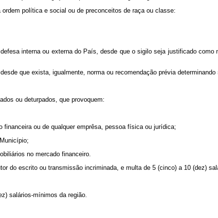
dem política e social ou de preconceitos de raça ou classe:
fesa interna ou externa do País, desde que o sigilo seja justificado com
desde que exista, igualmente, norma ou recomendação prévia determinando s
ncados ou deturpados, que provoquem:
financeira ou de qualquer emprêsa, pessoa física ou jurídica;
Município;
iliários no mercado financeiro.
do escrito ou transmissão incriminada, e multa de 5 (cinco) a 10 (dez) sal
) salários-mínimos da região.