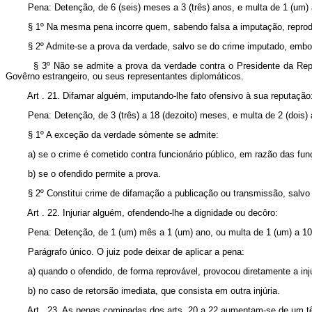
Pena: Detenção, de 6 (seis) meses a 3 (três) anos, e multa de 1 (um) a 
§ 1º Na mesma pena incorre quem, sabendo falsa a imputação, reproduz
§ 2º Admite-se a prova da verdade, salvo se do crime imputado, embora de
§ 3º Não se admite a prova da verdade contra o Presidente da Repúbli
Govêrno estrangeiro, ou seus representantes diplomáticos.
Art . 21. Difamar alguém, imputando-lhe fato ofensivo à sua reputação
Pena: Detenção, de 3 (três) a 18 (dezoito) meses, e multa de 2 (dois) a 
§ 1º A exceção da verdade sòmente se admite:
a) se o crime é cometido contra funcionário público, em razão das funçõ
b) se o ofendido permite a prova.
§ 2º Constitui crime de difamação a publicação ou transmissão, salvo se m
Art . 22. Injuriar alguém, ofendendo-lhe a dignidade ou decôro:
Pena: Detenção, de 1 (um) mês a 1 (um) ano, ou multa de 1 (um) a 10 (
Parágrafo único. O juiz pode deixar de aplicar a pena:
a) quando o ofendido, de forma reprovável, provocou diretamente a injú
b) no caso de retorsão imediata, que consista em outra injúria.
Art . 23. As penas cominadas dos arts. 20 a 22 aumentam-se de um têr