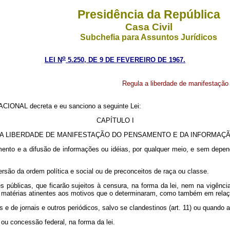
Presidência da República
Casa Civil
Subchefia para Assuntos Jurídicos
o
LEI N
5.250, DE 9 DE FEVEREIRO DE 1967.
Regula a liberdade de manifestação
IONAL decreta e eu sanciono a seguinte Lei:
CAPÍTULO I
A LIBERDADE DE MANIFESTAÇÃO DO PENSAMENTO E DA INFORMAÇ
to e a difusão de informações ou idéias, por qualquer meio, e sem depen
o da ordem política e social ou de preconceitos de raça ou classe.
úblicas, que ficarão sujeitos à censura, na forma da lei, nem na vigência
nas matérias atinentes aos motivos que o determinaram, como também em rela
os e de jornais e outros periódicos, salvo se clandestinos (art. 11) ou quand
 concessão federal, na forma da lei.