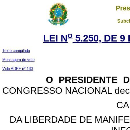
Pres
Subch
o
LEI N
5.250, DE 9
Texto compilado
Mensagem de veto
Vide ADPF nº 130
O PRESIDENTE DA 
CONGRESSO NACIONAL decreta
CA
DA LIBERDADE DE MANIF