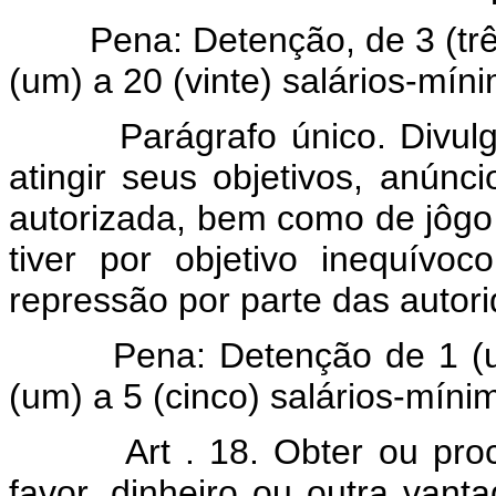
Pena: Detenção, de 3 (três)
(um) a 20 (vinte) salários-mín
Parágrafo único. Divulgar,
atingir seus objetivos, anúnci
autorizada, bem como de jôgo 
tiver por objetivo inequívoc
repressão por parte das autor
Pena: Detenção de 1 (um) 
(um) a 5 (cinco) salários-míni
Art . 18. Obter ou pro
favor, dinheiro ou outra van