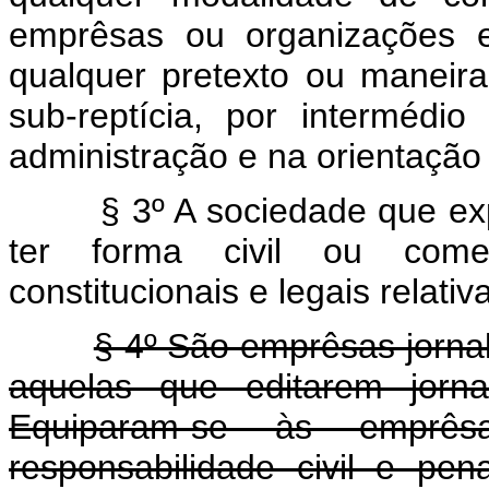
emprêsas ou organizações es
qualquer pretexto ou maneira, 
sub-reptícia, por interméd
administração e na orientação 
§ 3º A sociedade que explo
ter forma civil ou comerc
constitucionais e legais relati
§ 4º São emprêsas jornalí
aquelas que editarem jornai
Equiparam-se às emprêsa
responsabilidade civil e pe