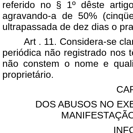
referido no § 1º dêste artig
agravando-a de 50% (cinqüe
ultrapassada de dez dias o pr
Art . 11. Considera-se cl
periódica não registrado nos t
não constem o nome e qualif
proprietário.
CAP
DOS ABUSOS NO EXE
MANIFESTAÇÃ
INF