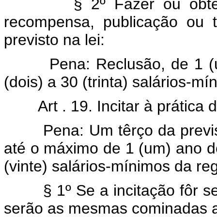
§ 2º Fazer ou obter qu
recompensa, publicação ou 
previsto na lei:
Pena: Reclusão, de 1 (um) 
(dois) a 30 (trinta) salários-m
Art . 19. Incitar à prática
Pena: Um têrço da prevista 
até o máximo de 1 (um) ano d
(vinte) salários-mínimos da reg
§ 1º Se a incitação fôr seg
serão as mesmas cominadas a