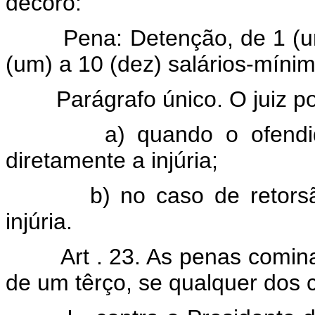
decôro:
Pena: Detenção, de 1 (um) 
(um) a 10 (dez) salários-mínim
Parágrafo único. O juiz pode
a) quando o ofendido, d
diretamente a injúria;
b) no caso de retorsão i
injúria.
Art . 23. As penas comi
de um têrço, se qualquer dos 