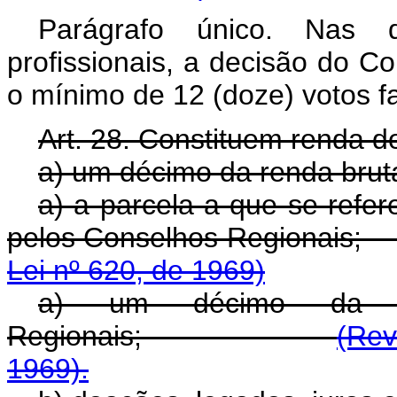
Parágrafo único. Nas qu
profissionais, a decisão do 
o mínimo de 12 (doze) votos f
Art. 28. Constituem renda d
a) um décimo da renda brut
a) a parcela a que se refer
pelos Conselhos Regi
Lei nº 620, de 1969)
a) um décimo da r
Regionais;
(Rev
1969).