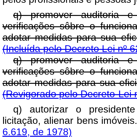
q) promover auditoria e 
verificações sôbre o funcio
adotar medidas para su
(Incluída pelo Decreto Lei nº 
q) promover auditoria e 
verificações sôbre o funcio
adotar medidas para su
(Revigorado pelo Decreto-Lei 
q) autorizar o president
licitação, alienar bens 
6.619, de 1978)