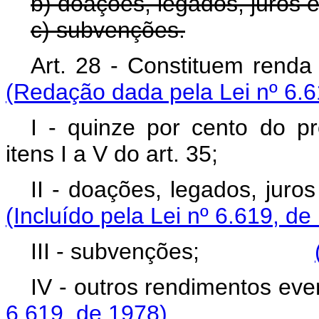
b) doações, legados, juros e
c) subvenções.
Art. 28 - Constituem
(Redação dada pela Lei nº 6.6
I - quinze por cento do p
itens I a V do art. 35
II - doações, legados, 
(Incluído pela Lei nº 6.619, de
III - subvenções;
IV - outros rendiment
6.619, de 1978)